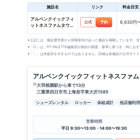
施設名
リンク
料金目安
アルペンクイックフィ
6,930円
公式
予約
ットネスファムタウン
四日市上海老店
※上記には、施設運営者から情報提供のあった施設を掲載しています。
※「○」は、FIT PALETTE編集部が独自の調査・基準に基づき、特にお
※「－」は未提供を示すものではありません。詳細は各施設の公式サイト
アルペンクイックフィットネスファム
大羽根園駅から車で13分
三重県四日市市上海老字東大沢1585
シューズレンタル
ロッカー
体組成計
他店舗利用
営業時間
平日 9:30〜13:00・14:00〜19:30