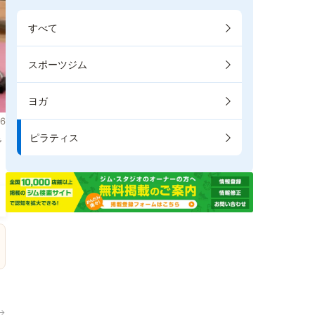
すべて
スポーツジム
ヨガ
6
ピラティス
で
→