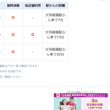
無料体験
他店舗利用
駅からの距離
大羽根園駅か
〜
○
-
ら車で7分
大羽根園駅か
〜
○
○
ら車で13分
大羽根園駅か
〜
○
-
ら車で20分
全施設は下の一覧で確認できます。
すすめする項目です。
をご確認ください。