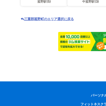
菰野駅(5)
中菰野駅(3)
三重郡菰野町のエリア選択に戻る
パーソナ
フィットネスク