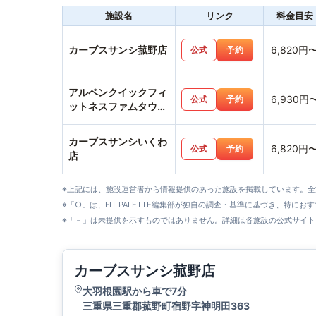
施設名
リンク
料金目安
カーブスサンシ菰野店
6,820円
公式
予約
アルペンクイックフィ
6,930円
公式
予約
ットネスファムタウン
四日市上海老店
カーブスサンシいくわ
6,820円
公式
予約
店
※上記には、施設運営者から情報提供のあった施設を掲載しています。
※「○」は、FIT PALETTE編集部が独自の調査・基準に基づき、特にお
※「－」は未提供を示すものではありません。詳細は各施設の公式サイト
カーブスサンシ菰野店
大羽根園駅から車で7分
三重県三重郡菰野町宿野字神明田363