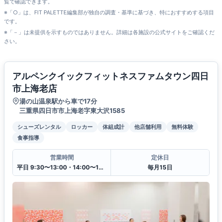
覧で確認できます。
※「○」は、FIT PALETTE編集部が独自の調査・基準に基づき、特におすすめする項目
です。
※「－」は未提供を示すものではありません。詳細は各施設の公式サイトをご確認くだ
さい。
アルペンクイックフィットネスファムタウン四日
市上海老店
湯の山温泉駅から車で17分
三重県四日市市上海老字東大沢1585
シューズレンタル
ロッカー
体組成計
他店舗利用
無料体験
食事指導
営業時間
定休日
平日 9:30〜13:00・14:00〜19:30
毎月15日