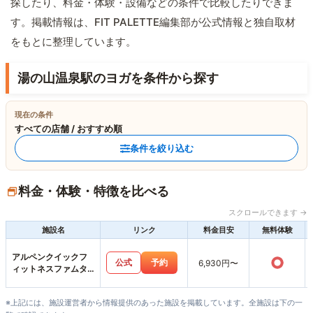
探したり、料金・体験・設備などの条件で比較したりできま
す。掲載情報は、FIT PALETTE編集部が公式情報と独自取材
をもとに整理しています。
湯の山温泉駅のヨガを条件から探す
現在の条件
すべての店舗 / おすすめ順
条件を絞り込む
料金・体験・特徴を比べる
スクロールできます →
施設名
リンク
料金目安
無料体験
アルペンクイックフ
○
公式
予約
6,930円〜
ィットネスファムタ
ウン四日市上海老店
※上記には、施設運営者から情報提供のあった施設を掲載しています。全施設は下の一