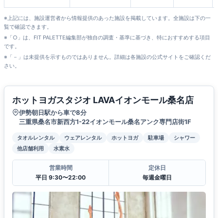
ウン四日市上海老店
※上記には、施設運営者から情報提供のあった施設を掲載しています。全施設は下の一
覧で確認できます。
※「○」は、FIT PALETTE編集部が独自の調査・基準に基づき、特におすすめする項目
です。
※「－」は未提供を示すものではありません。詳細は各施設の公式サイトをご確認くだ
さい。
ホットヨガスタジオ LAVAイオンモール桑名店
伊勢朝日駅から車で8分
三重県桑名市新西方1-22イオンモール桑名アンク専門店街1F
タオルレンタル
ウェアレンタル
ホットヨガ
駐車場
シャワー
他店舗利用
水素水
営業時間
定休日
平日 9:30〜22:00
毎週金曜日