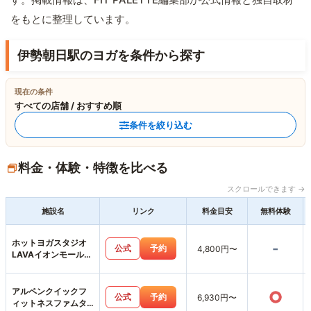
をもとに整理しています。
伊勢朝日駅のヨガを条件から探す
現在の条件
すべての店舗 / おすすめ順
条件を絞り込む
料金・体験・特徴を比べる
スクロールできます →
施設名
リンク
料金目安
無料体験
ホットヨガスタジオ
-
公式
予約
4,800円〜
LAVAイオンモール桑
名店
アルペンクイックフ
○
公式
予約
6,930円〜
ィットネスファムタ