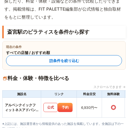
探したり、料金・体験・設備などの条件で比較したりできま
す。掲載情報は、FIT PALETTE編集部が公式情報と独自取材
をもとに整理しています。
斎宮駅のピラティスを条件から探す
現在の条件
すべての店舗 / おすすめ順
条件を絞り込む
料金・体験・特徴を比べる
スクロールできます →
施設名
リンク
料金目安
無料体験
アルペンクイックフ
○
公式
予約
6,930円〜
ィットネスアドバン
スモール松阪店
※上記には、施設運営者から情報提供のあった施設を掲載しています。全施設は下の一