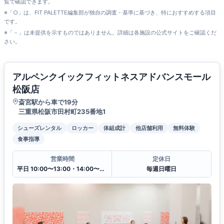
覧で確認できます。
※「○」は、FIT PALETTE編集部が独自の調査・基準に基づき、特におすすめする項目
です。
※「－」は未提供を示すものではありません。詳細は各施設の公式サイトをご確認くだ
さい。
アルペンクイックフィットネスアドバンスモール
松阪店
斎宮駅から車で19分
三重県松阪市田村町235番地1
シューズレンタル
ロッカー
体組成計
他店舗利用
無料体験
食事指導
営業時間
定休日
平日 10:00〜13:00・14:00〜20:00
毎週日曜日