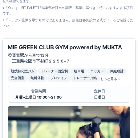
覧で確認できます。
※「○」は、FIT PALETTE編集部が独自の調査・基準に基づき、特におすすめする項目
です。
※「－」は未提供を示すものではありません。詳細は各施設の公式サイトをご確認くだ
さい。
MIE GREEN CLUB GYM powered by MUKTA
斎宮駅から車で13分
三重県松阪市下村町２２５６-７
競技特化型ジム
トレーナー固定制
駐車場
ロッカー
体組成計
完全個室
無料体験
プロテイン
トレーナー指名
もっと見る
営業時間
定休日
月曜~土曜日 10:00〜21:00
日曜日