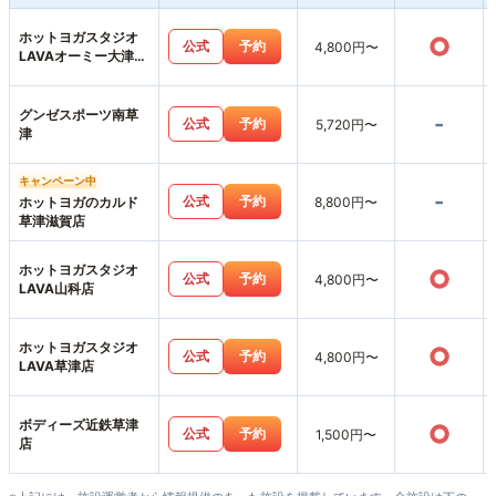
ホットヨガスタジオ
○
公式
予約
4,800円〜
LAVAオーミー大津テ
ラス店
グンゼスポーツ南草
-
公式
予約
5,720円〜
津
キャンペーン中
-
公式
予約
ホットヨガのカルド
8,800円〜
草津滋賀店
ホットヨガスタジオ
○
公式
予約
4,800円〜
LAVA山科店
ホットヨガスタジオ
○
公式
予約
4,800円〜
LAVA草津店
ボディーズ近鉄草津
○
公式
予約
1,500円〜
店