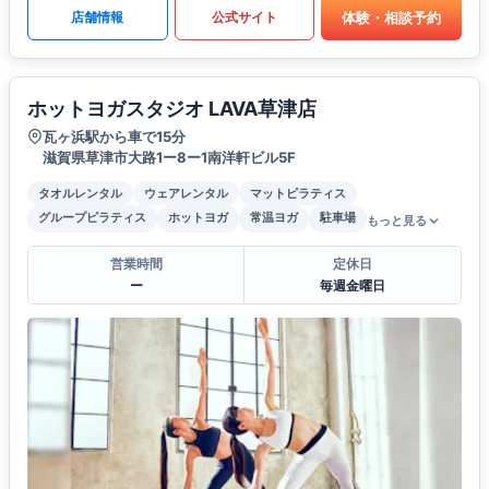
体験・相談予約
店舗情報
公式サイト
ホットヨガスタジオ LAVA草津店
瓦ヶ浜駅から車で15分
滋賀県草津市大路1ー8ー1南洋軒ビル5F
タオルレンタル
ウェアレンタル
マットピラティス
グループピラティス
ホットヨガ
常温ヨガ
駐車場
もっと見る
営業時間
定休日
ー
毎週金曜日