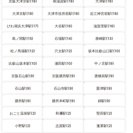
京阪大津京駅(18)
南滋賀駅(18)
大津駅(18)
大津京駅(18)
大津市役所前駅(18)
近江神宮前駅(18)
びわ湖浜大津駅(17)
大谷駅(16)
滋賀里駅(16)
島ノ関駅(15)
石場駅(14)
唐崎駅(13)
松ノ馬場駅(12)
穴太駅(12)
坂本比叡山口駅(10)
比叡山坂本駅(10)
瀬田駅(10)
中ノ庄駅(9)
京阪石山駅(9)
京阪膳所駅(9)
唐橋前駅(9)
石山駅(9)
石山寺駅(9)
粟津駅(9)
膳所駅(9)
膳所本町駅(9)
錦駅(9)
おごと温泉駅(2)
和邇駅(2)
堅田駅(2)
小野駅(2)
志賀駅(2)
蓬莱駅(2)