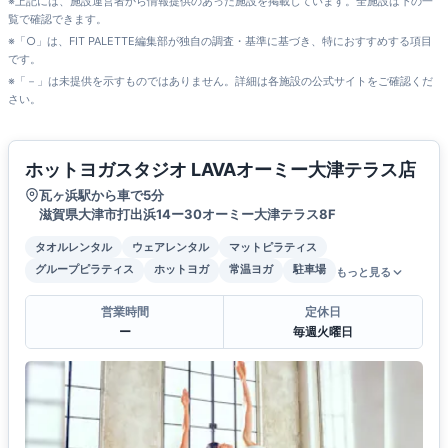
※上記には、施設運営者から情報提供のあった施設を掲載しています。全施設は下の一
覧で確認できます。
※「○」は、FIT PALETTE編集部が独自の調査・基準に基づき、特におすすめする項目
です。
※「－」は未提供を示すものではありません。詳細は各施設の公式サイトをご確認くだ
さい。
ホットヨガスタジオ LAVAオーミー大津テラス店
瓦ヶ浜駅から車で5分
滋賀県大津市打出浜14ー30オーミー大津テラス8F
タオルレンタル
ウェアレンタル
マットピラティス
グループピラティス
ホットヨガ
常温ヨガ
駐車場
もっと見る
営業時間
定休日
ー
毎週火曜日