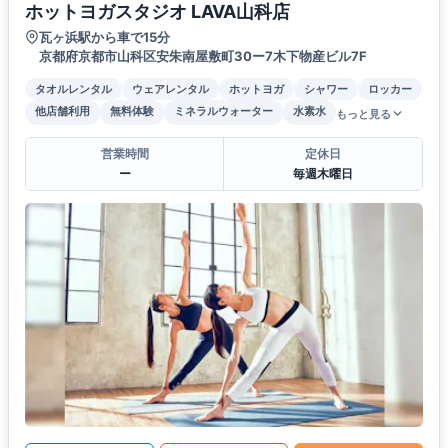
ホットヨガスタジオ LAVA山科店
瓦ヶ浜駅から車で15分
京都府京都市山科区安朱南屋敷町30ー7木下物産ビル7F
タオルレンタル
ウェアレンタル
ホットヨガ
シャワー
ロッカー
他店舗利用
無料体験
ミネラルウォーター
水素水
もっと見る
営業時間
定休日
ー
毎週木曜日