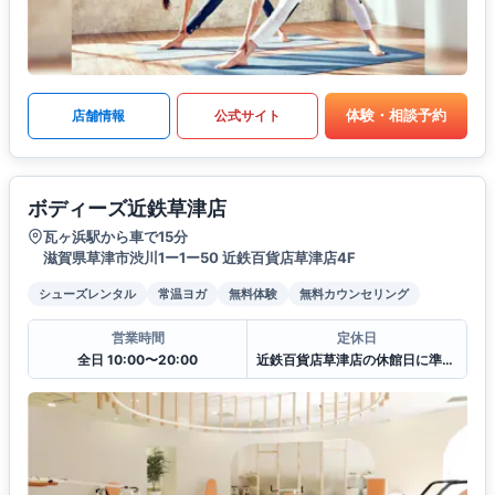
体験・相談予約
店舗情報
公式サイト
ボディーズ近鉄草津店
瓦ヶ浜駅から車で15分
滋賀県草津市渋川1ー1ー50 近鉄百貨店草津店4F
シューズレンタル
常温ヨガ
無料体験
無料カウンセリング
営業時間
定休日
全日 10:00〜20:00
近鉄百貨店草津店の休館日に準ずる