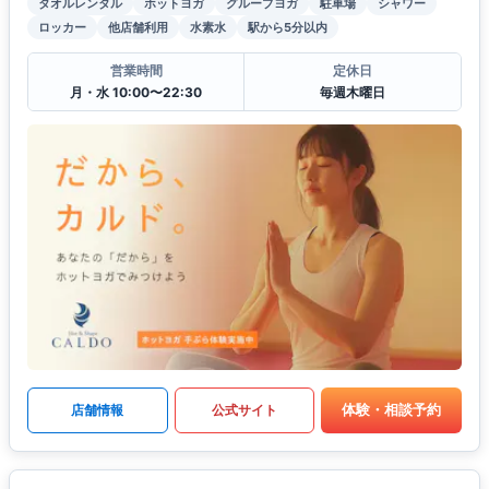
タオルレンタル
ホットヨガ
グループヨガ
駐車場
シャワー
ロッカー
他店舗利用
水素水
駅から5分以内
営業時間
定休日
月・水 10:00〜22:30
毎週木曜日
体験・相談予約
店舗情報
公式サイト