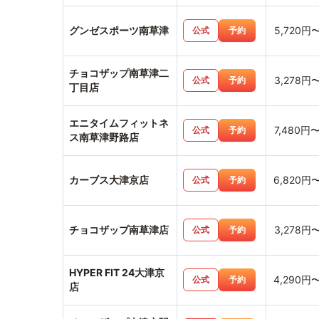
グンゼスポーツ南草津
5,720円
公式
予約
チョコザップ南草津二
3,278円
公式
予約
丁目店
エニタイムフィットネ
7,480円
公式
予約
ス南草津野路店
カーブス大津京店
6,820円
公式
予約
チョコザップ南草津店
3,278円
公式
予約
HYPER FIT 24大津京
4,290円
公式
予約
店