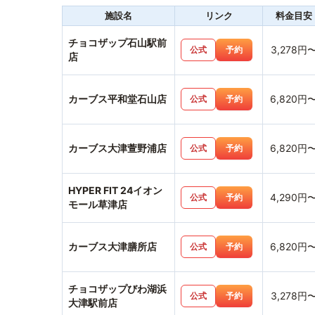
施設名
リンク
料金目安
チョコザップ石山駅前
3,278円
公式
予約
店
カーブス平和堂石山店
6,820円
公式
予約
カーブス大津萱野浦店
6,820円
公式
予約
HYPER FIT 24イオン
4,290円
公式
予約
モール草津店
カーブス大津膳所店
6,820円
公式
予約
チョコザップびわ湖浜
3,278円
公式
予約
大津駅前店