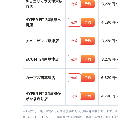
チョコザップ大津京駅
3,278円
公式
予約
前店
HYPER FIT 24草津木
4,290円
公式
予約
川店
チョコザップ草津店
3,278円
公式
予約
ECOFIT24南草津店
3,278円
公式
予約
カーブス南草津店
6,820円
公式
予約
HYPER FIT 24草津か
4,290円
公式
予約
がやき通り店
※上記には、施設運営者から情報提供のあった施設を掲載しています。
※「○」は、FIT PALETTE編集部が独自の調査・基準に基づき、特にお