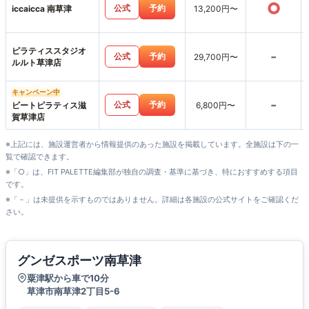
○
公式
予約
iccaicca 南草津
13,200円〜
ピラティススタジオ
-
公式
予約
29,700円〜
ルルト草津店
キャンペーン中
-
公式
予約
ビートピラティス滋
6,800円〜
賀草津店
※上記には、施設運営者から情報提供のあった施設を掲載しています。全施設は下の一
覧で確認できます。
※「○」は、FIT PALETTE編集部が独自の調査・基準に基づき、特におすすめする項目
です。
※「－」は未提供を示すものではありません。詳細は各施設の公式サイトをご確認くだ
さい。
グンゼスポーツ南草津
粟津駅から車で10分
草津市南草津2丁目5-6