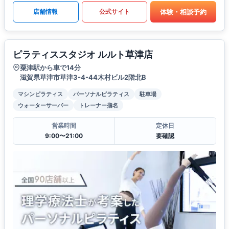
体験・相談予約
店舗情報
公式サイト
ピラティススタジオ ルルト草津店
粟津駅から車で14分
滋賀県草津市草津3-4-44木村ビル2階北B
マシンピラティス
パーソナルピラティス
駐車場
ウォーターサーバー
トレーナー指名
営業時間
定休日
9:00〜21:00
要確認