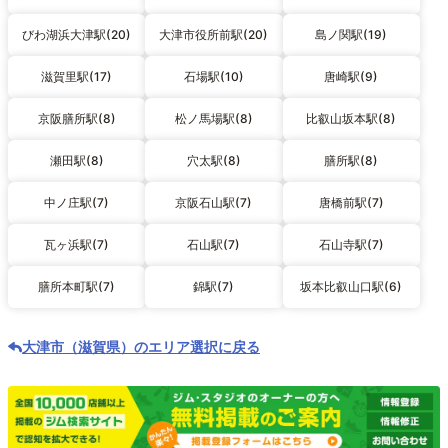
びわ湖浜大津駅(20)
大津市役所前駅(20)
島ノ関駅(19)
滋賀里駅(17)
石場駅(10)
唐崎駅(9)
京阪膳所駅(8)
松ノ馬場駅(8)
比叡山坂本駅(8)
瀬田駅(8)
穴太駅(8)
膳所駅(8)
中ノ庄駅(7)
京阪石山駅(7)
唐橋前駅(7)
瓦ヶ浜駅(7)
石山駅(7)
石山寺駅(7)
膳所本町駅(7)
錦駅(7)
坂本比叡山口駅(6)
大津市（滋賀県）のエリア選択に戻る