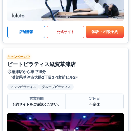
体験・相談予約
店舗情報
公式サイト
キャンペーン中
ビートピラティス滋賀草津店
粟津駅から車で15分
滋賀県草津市大路2丁目3-1宮前ビル2F
マシンピラティス
グループピラティス
営業時間
定休日
予約サイトをご確認ください。
不定休