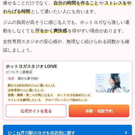
痩せることだけでなく、
自分の時間を作ること
や
ストレスをや
わらげる時間
として通いたい人にも合います。
ジムの負荷が高そうに感じる人でも、ホットヨガなら激しい運
動をしなくても
汗をかく爽快感
を得やすい場合があります。
女性専用スタジオの安心感や、無理なく続けられる回数かも確
認しましょう。
ホットヨガスタジオ LOIVE
ビバシティ彦根店
ヨガ
駅から車で5分
駅から5分以内のジムに通いたい人
女性専用ジムに通いたい人
姿勢・腰痛・肩こりが気になる人
ホットヨガを始めたい人
ストレスを解消したい人
グループレッスンで始めたい人
公式サイトを見る
体験・相談予約
ひこね芹川駅のヨガを目的別に探す