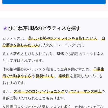
ひこね芹川駅のピラティスを探す
ピラティスは、
美しい姿勢やボディラインを目指したい人
、
自
分磨きを楽しみたい人
に人気のトレーニングです。
多くの著名人も取り入れており、SNSでも話題のフィットネス
として注目されています。
体の軸や重心のバランスを意識して全身を動かすため、
日常生
活での動きやすさ
や
姿勢づくり
、
柔軟性
を意識したい人にも
おすすめです。
また、
スポーツのコンディショニング
や
パフォーマンス向上
を
目的に取り入れられることもあります。
女性専用スタジオや少人数レッスンも多く、かわいいウェアな