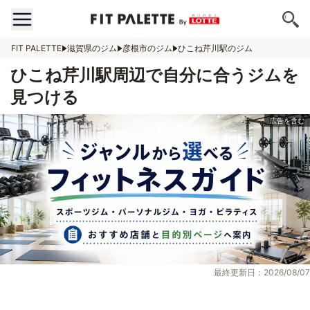
FIT PALETTE
滋賀県のジム
彦根市のジム
ひこね芹川駅のジム
ひこね芹川駅周辺で自分に合うジムを
見つける
最終更新日：2026/08/07