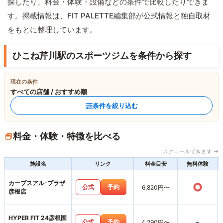
探したり、料金・体験・設備などの条件で比較したりできま
す。掲載情報は、FIT PALETTE編集部が公式情報と独自取材
をもとに整理しています。
ひこね芹川駅のスポーツジムを条件から探す
現在の条件
すべての店舗 / おすすめ順
条件を絞り込む
料金・体験・特徴を比べる
スクロールできます →
施設名
リンク
料金目安
無料体験
カーブスアル･プラザ
○
公式
予約
6,820円〜
彦根店
HYPER FIT 24彦根国
-
公式
予約
4,290円〜