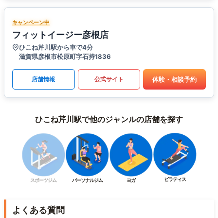
キャンペーン中
フィットイージー彦根店
ひこね芹川駅から車で4分
滋賀県彦根市松原町字石持1836
体験・相談予約
店舗情報
公式サイト
ひこね芹川駅で他のジャンルの店舗を探す
ピラティス
スポーツジム
パーソナルジム
ヨガ
よくある質問