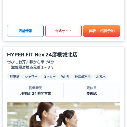
体験・相談予約
店舗情報
公式サイト
HYPER FIT Nex 24彦根城北店
ひこね芹川駅から車で4分
滋賀県彦根市元町１−３３
駐車場
シャワー
ロッカー
Wi-Fi
他店舗利用
水素水
営業時間
定休日
月曜日: 24 時間営業
要確認