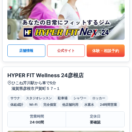
体験・相談予約
店舗情報
公式サイト
HYPER FIT Wellness 24彦根店
ひこね芹川駅から車で5分
滋賀県彦根市戸賀町５７−１
サウナ
スタジオレッスン
駐車場
シャワー
ロッカー
体組成計
Wi-Fi
完全個室
他店舗利用
水素水
24時間営業
営業時間
定休日
24:00間
要確認