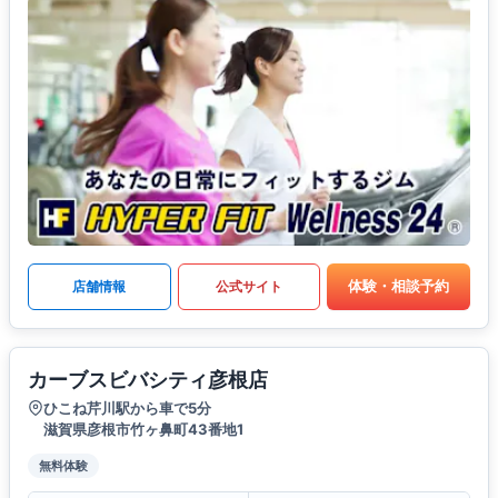
体験・相談予約
店舗情報
公式サイト
カーブスビバシティ彦根店
ひこね芹川駅から車で5分
滋賀県彦根市竹ヶ鼻町43番地1
無料体験