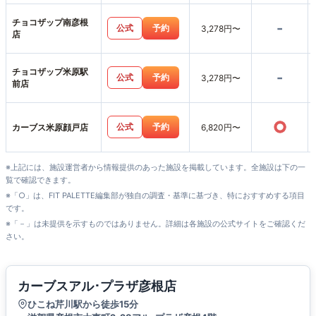
チョコザップ南彦根
-
公式
予約
3,278円〜
店
チョコザップ米原駅
-
公式
予約
3,278円〜
前店
○
公式
予約
カーブス米原顔戸店
6,820円〜
※上記には、施設運営者から情報提供のあった施設を掲載しています。全施設は下の一
覧で確認できます。
※「○」は、FIT PALETTE編集部が独自の調査・基準に基づき、特におすすめする項目
です。
※「－」は未提供を示すものではありません。詳細は各施設の公式サイトをご確認くだ
さい。
カーブスアル･プラザ彦根店
ひこね芹川駅から徒歩15分