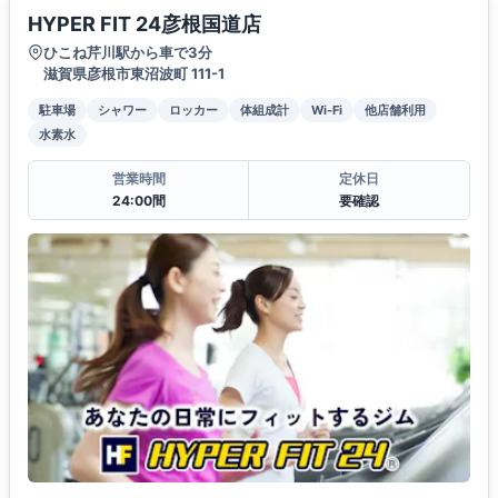
HYPER FIT 24彦根国道店
ひこね芹川駅から車で3分
滋賀県彦根市東沼波町 111-1
駐車場
シャワー
ロッカー
体組成計
Wi-Fi
他店舗利用
水素水
営業時間
定休日
24:00間
要確認