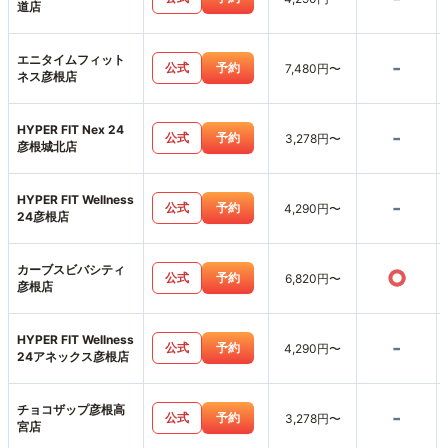
道店
エニタイムフィット
-
公式
予約
7,480円〜
ネス彦根店
HYPER FIT Nex 24
-
公式
予約
3,278円〜
彦根城北店
HYPER FIT Wellness
-
公式
予約
4,290円〜
24彦根店
カーブスビバシティ
○
公式
予約
6,820円〜
彦根店
HYPER FIT Wellness
-
公式
予約
4,290円〜
24アネックス彦根店
チョコザップ彦根高
-
公式
予約
3,278円〜
宮店