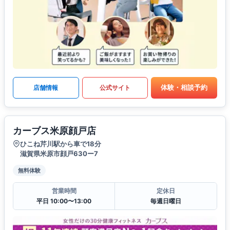
体験・相談予約
店舗情報
公式サイト
カーブス米原顔戸店
ひこね芹川駅から車で18分
滋賀県米原市顔戸630ー7
無料体験
営業時間
定休日
平日 10:00〜13:00
毎週日曜日