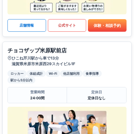
体験・相談予約
店舗情報
公式サイト
チョコザップ米原駅前店
ひこね芹川駅から車で13分
滋賀県米原市米原西29スカイビル1F
ロッカー
体組成計
Wi-Fi
他店舗利用
食事指導
駅から5分以内
営業時間
定休日
24:00間
定休日なし