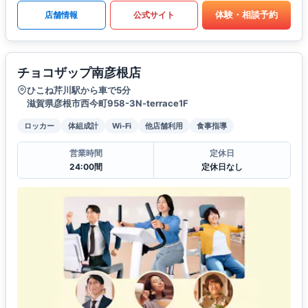
体験・相談予約
店舗情報
公式サイト
チョコザップ南彦根店
ひこね芹川駅から車で5分
滋賀県彦根市西今町958-3N-terrace1F
ロッカー
体組成計
Wi-Fi
他店舗利用
食事指導
営業時間
定休日
24:00間
定休日なし