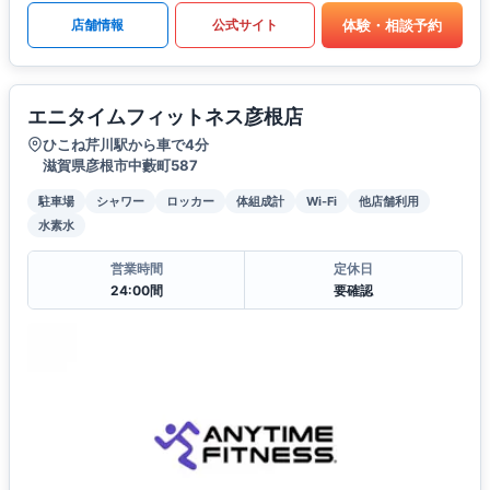
体験・相談予約
店舗情報
公式サイト
エニタイムフィットネス彦根店
ひこね芹川駅から車で4分
滋賀県彦根市中藪町587
駐車場
シャワー
ロッカー
体組成計
Wi-Fi
他店舗利用
水素水
営業時間
定休日
24:00間
要確認