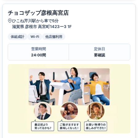
チョコザップ彦根高宮店
ひこね芹川駅から車で5分
滋賀県 彦根市 高宮町1423ー3 1F
体組成計
Wi-Fi
他店舗利用
営業時間
定休日
24:00間
要確認