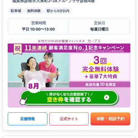
滋賀県彦根市大東町2-28アル･プラザ彦根4階
駐車場
無料体験
駅から5分以内
営業時間
定休日
平日 10:00〜13:00
毎週日曜日
体験・相談予約
店舗情報
公式サイト