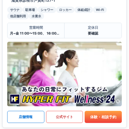
滋賀県彦根市戸賀町137-1
サウナ
駐車場
シャワー
ロッカー
体組成計
Wi-Fi
他店舗利用
水素水
営業時間
定休日
月~金 11:00〜15:00、 16:00〜20:00
要確認
体験・相談予約
店舗情報
公式サイト