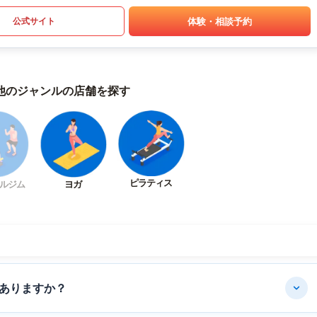
体験・相談予約
公式サイト
他のジャンルの店舗を探す
ピラティス
ルジム
ヨガ
ありますか？