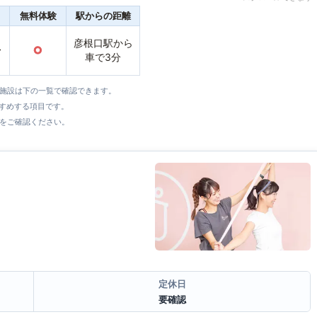
無料体験
駅からの距離
彦根口駅から
〜
○
車で3分
全施設は下の一覧で確認できます。
すすめする項目です。
をご確認ください。
定休日
要確認