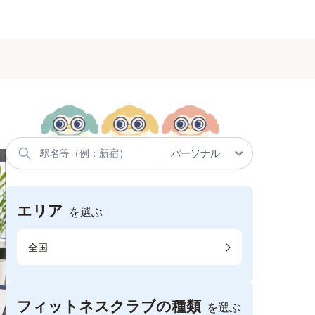
エリア
を選ぶ
全国
フィットネスクラブの種類
を選ぶ