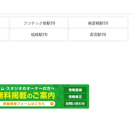
フジテック前駅(1)
南彦根駅(1)
稲枝駅(1)
高宮駅(1)