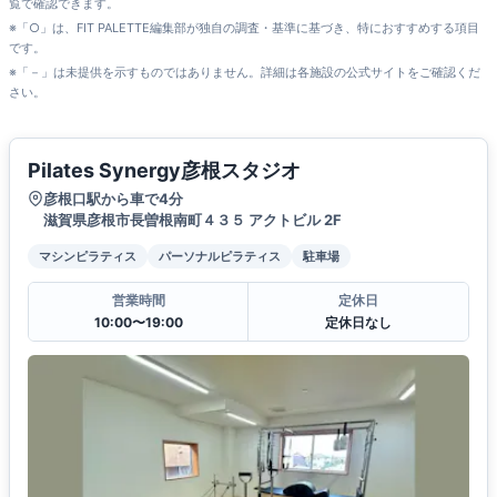
覧で確認できます。
※「○」は、FIT PALETTE編集部が独自の調査・基準に基づき、特におすすめする項目
です。
※「－」は未提供を示すものではありません。詳細は各施設の公式サイトをご確認くだ
さい。
Pilates Synergy彦根スタジオ
彦根口駅から車で4分
滋賀県彦根市長曽根南町４３５ アクトビル 2F
マシンピラティス
パーソナルピラティス
駐車場
営業時間
定休日
10:00〜19:00
定休日なし