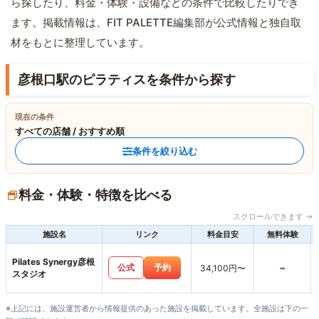
ら探したり、料金・体験・設備などの条件で比較したりでき
ます。掲載情報は、FIT PALETTE編集部が公式情報と独自取
材をもとに整理しています。
彦根口駅のピラティスを条件から探す
現在の条件
すべての店舗 / おすすめ順
条件を絞り込む
料金・体験・特徴を比べる
スクロールできます →
施設名
リンク
料金目安
無料体験
Pilates Synergy彦根
-
公式
予約
34,100円〜
スタジオ
※上記には、施設運営者から情報提供のあった施設を掲載しています。全施設は下の一