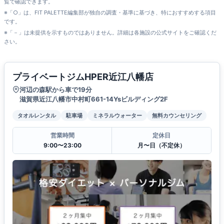
覧で確認できます。
※「○」は、FIT PALETTE編集部が独自の調査・基準に基づき、特におすすめする項目
です。
※「－」は未提供を示すものではありません。詳細は各施設の公式サイトをご確認くだ
さい。
プライベートジムHPER近江八幡店
河辺の森駅から車で19分
滋賀県近江八幡市中村町661-14Ysビルディング2F
タオルレンタル
駐車場
ミネラルウォーター
無料カウンセリング
営業時間
定休日
9:00〜23:00
月〜日（不定休）