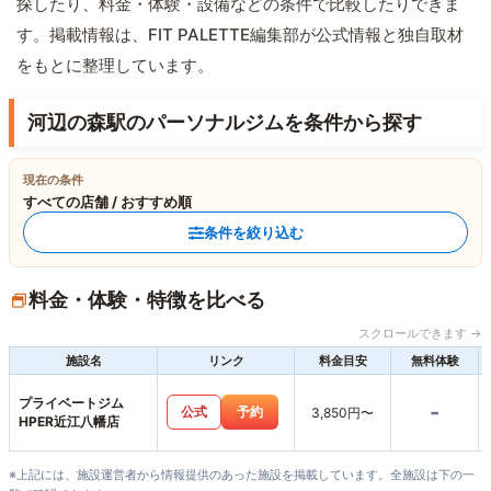
探したり、料金・体験・設備などの条件で比較したりできま
す。掲載情報は、FIT PALETTE編集部が公式情報と独自取材
をもとに整理しています。
河辺の森駅のパーソナルジムを条件から探す
現在の条件
すべての店舗 / おすすめ順
条件を絞り込む
料金・体験・特徴を比べる
スクロールできます →
施設名
リンク
料金目安
無料体験
プライベートジム
-
公式
予約
3,850円〜
HPER近江八幡店
※上記には、施設運営者から情報提供のあった施設を掲載しています。全施設は下の一