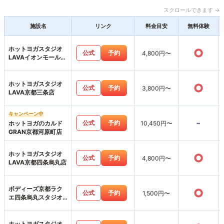
スクロールできます →
施設名
リンク
料金目安
無料体験
ホットヨガスタジオ
○
公式
予約
4,800円〜
LAVAイオンモール北
大路店
ホットヨガスタジオ
○
公式
予約
3,800円〜
LAVA京都三条店
キャンペーン中
-
公式
予約
ホットヨガのカルド
10,450円〜
GRAN京都河原町店
ホットヨガスタジオ
○
公式
予約
4,800円〜
LAVA京都四条烏丸店
ボディーズ京都ラク
○
公式
予約
1,500円〜
エ四条烏丸スタジオ
店
ホットヨガスタジオ