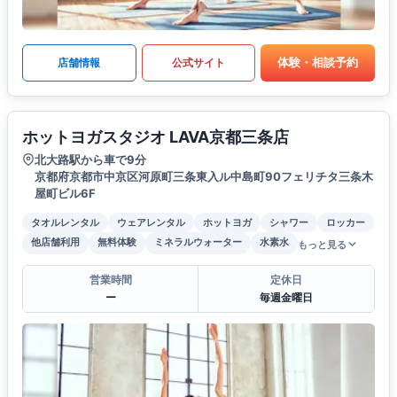
体験・相談予約
店舗情報
公式サイト
ホットヨガスタジオ LAVA京都三条店
北大路駅から車で9分
京都府京都市中京区河原町三条東入ル中島町90フェリチタ三条木
屋町ビル6F
タオルレンタル
ウェアレンタル
ホットヨガ
シャワー
ロッカー
他店舗利用
無料体験
ミネラルウォーター
水素水
もっと見る
営業時間
定休日
ー
毎週金曜日