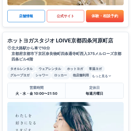
体験・相談予約
店舗情報
公式サイト
ホットヨガスタジオ LOIVE京都四条河原町店
北大路駅から車で10分
京都府京都市下京区奈良物町四条通寺町西入375メルローズ京都
四条ビル4階
タオルレンタル
ウェアレンタル
ホットヨガ
常温ヨガ
グループヨガ
シャワー
ロッカー
他店舗利用
もっと見る
営業時間
定休日
火・水・金 10:00〜21:50
毎週月曜日