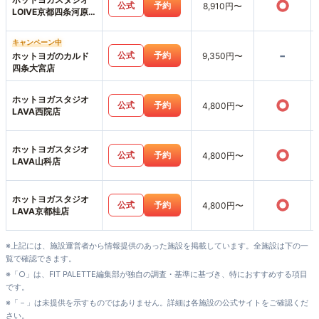
○
公式
予約
8,910円〜
LOIVE京都四条河原
町店
キャンペーン中
-
公式
予約
ホットヨガのカルド
9,350円〜
四条大宮店
ホットヨガスタジオ
○
公式
予約
4,800円〜
LAVA西院店
ホットヨガスタジオ
○
公式
予約
4,800円〜
LAVA山科店
ホットヨガスタジオ
○
公式
予約
4,800円〜
LAVA京都桂店
※上記には、施設運営者から情報提供のあった施設を掲載しています。全施設は下の一
覧で確認できます。
※「○」は、FIT PALETTE編集部が独自の調査・基準に基づき、特におすすめする項目
です。
※「－」は未提供を示すものではありません。詳細は各施設の公式サイトをご確認くだ
さい。