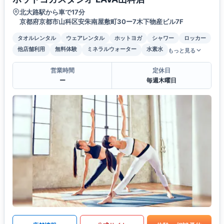
北大路駅から車で17分
京都府京都市山科区安朱南屋敷町30ー7木下物産ビル7F
タオルレンタル
ウェアレンタル
ホットヨガ
シャワー
ロッカー
他店舗利用
無料体験
ミネラルウォーター
水素水
もっと見る
営業時間
定休日
ー
毎週木曜日