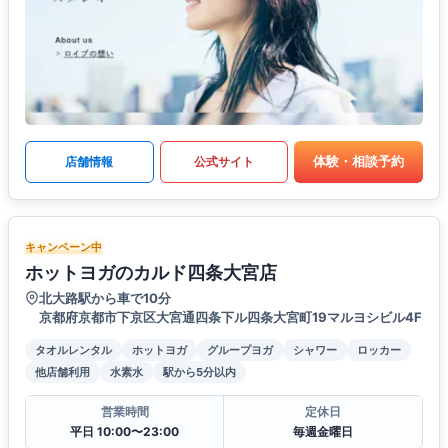
体験・相談予約
店舗情報
公式サイト
キャンペーン中
ホットヨガのカルド四条大宮店
北大路駅から車で10分
京都府京都市下京区大宮通四条下ル四条大宮町19マルヨシビル4F
タオルレンタル
ホットヨガ
グループヨガ
シャワー
ロッカー
他店舗利用
水素水
駅から5分以内
営業時間
定休日
平日 10:00〜23:00
毎週金曜日