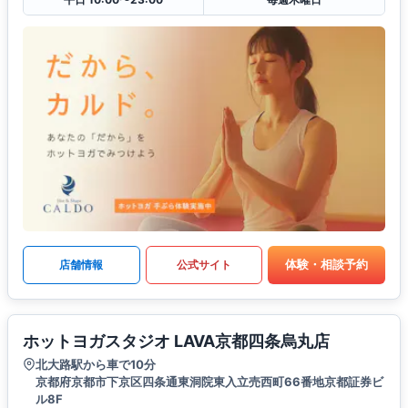
体験・相談予約
店舗情報
公式サイト
ホットヨガスタジオ LAVA京都四条烏丸店
北大路駅から車で10分
京都府京都市下京区四条通東洞院東入立売西町66番地京都証券ビ
ル8F