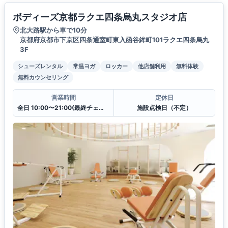
ボディーズ京都ラクエ四条烏丸スタジオ店
北大路駅から車で10分
京都府京都市下京区四条通室町東入函谷鉾町101ラクエ四条烏丸
3F
シューズレンタル
常温ヨガ
ロッカー
他店舗利用
無料体験
無料カウンセリング
営業時間
定休日
全日 10:00〜21:00(最終チェックイン20:30)
施設点検日（不定）