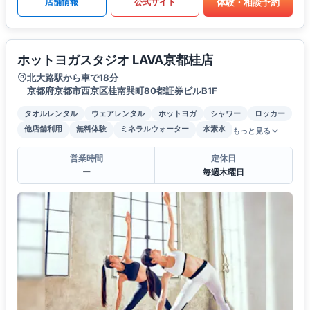
体験・相談予約
店舗情報
公式サイト
ホットヨガスタジオ LAVA京都桂店
北大路駅から車で18分
京都府京都市西京区桂南巽町80都証券ビルB1F
タオルレンタル
ウェアレンタル
ホットヨガ
シャワー
ロッカー
他店舗利用
無料体験
ミネラルウォーター
水素水
もっと見る
営業時間
定休日
ー
毎週木曜日