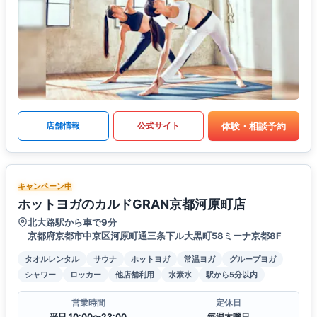
体験・相談予約
店舗情報
公式サイト
キャンペーン中
ホットヨガのカルドGRAN京都河原町店
北大路駅から車で9分
京都府京都市中京区河原町通三条下ル大黒町58ミーナ京都8F
タオルレンタル
サウナ
ホットヨガ
常温ヨガ
グループヨガ
シャワー
ロッカー
他店舗利用
水素水
駅から5分以内
営業時間
定休日
平日 10:00〜23:00
毎週木曜日