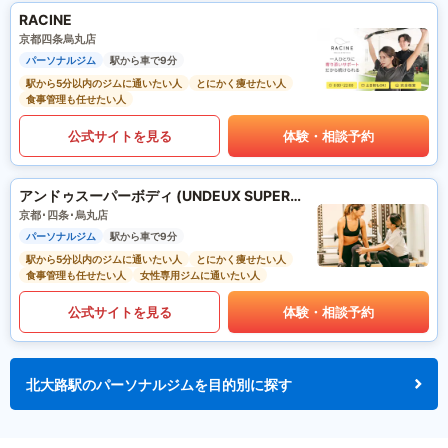
RACINE
京都四条烏丸店
パーソナルジム
駅から車で9分
駅から5分以内のジムに通いたい人
とにかく痩せたい人
食事管理も任せたい人
公式サイトを見る
体験・相談予約
アンドゥスーパーボディ (UNDEUX SUPERBODY)
京都･四条･烏丸店
パーソナルジム
駅から車で9分
駅から5分以内のジムに通いたい人
とにかく痩せたい人
食事管理も任せたい人
女性専用ジムに通いたい人
公式サイトを見る
体験・相談予約
北大路駅のパーソナルジムを目的別に探す