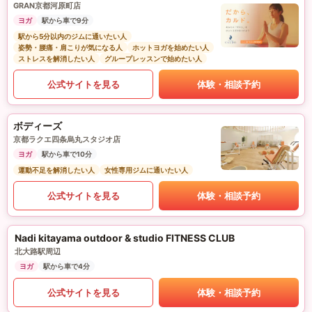
GRAN京都河原町店
ヨガ
駅から車で9分
駅から5分以内のジムに通いたい人
姿勢・腰痛・肩こりが気になる人
ホットヨガを始めたい人
ストレスを解消したい人
グループレッスンで始めたい人
公式サイトを見る
体験・相談予約
ボディーズ
京都ラクエ四条烏丸スタジオ店
ヨガ
駅から車で10分
運動不足を解消したい人
女性専用ジムに通いたい人
公式サイトを見る
体験・相談予約
Nadi kitayama outdoor & studio FITNESS CLUB
北大路駅周辺
ヨガ
駅から車で4分
公式サイトを見る
体験・相談予約