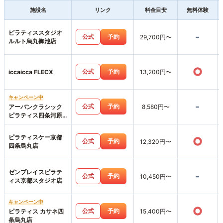
施設名
リンク
料金目安
無料体験
ピラティススタジオ
-
公式
予約
29,700円〜
ルルト烏丸御池店
○
公式
予約
iccaicca FLECX
13,200円〜
キャンペーン中
-
公式
予約
アーバンクラシック
8,580円〜
ピラティス四条河原
町店
ピラティスケー京都
○
公式
予約
12,320円〜
四条烏丸店
ゼンプレイスピラテ
-
公式
予約
10,450円〜
ィス京都スタジオ店
キャンペーン中
○
公式
予約
ピラティス カサネ四
15,400円〜
条烏丸店