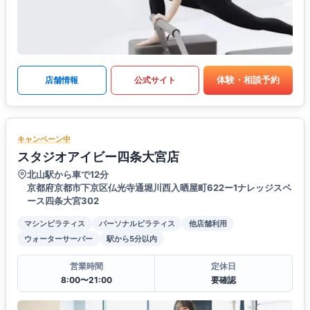
体験・相談予約
店舗情報
公式サイト
キャンペーン中
スタジオアイビー四条大宮店
北山駅から車で12分
京都府京都市下京区仏光寺通堀川西入晒屋町622ー1ナレッジスペ
ース四条大宮302
マシンピラティス
パーソナルピラティス
他店舗利用
ウォーターサーバー
駅から5分以内
営業時間
定休日
8:00〜21:00
要確認