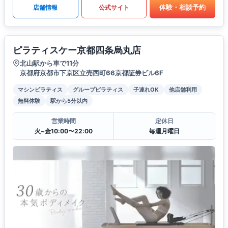
体験・相談予約
店舗情報
公式サイト
ピラティスケー京都四条烏丸店
北山駅から車で11分
京都府京都市下京区立売西町66京都証券ビル6F
マシンピラティス
グループピラティス
子連れOK
他店舗利用
無料体験
駅から5分以内
営業時間
定休日
火~金10:00〜22:00
毎週月曜日