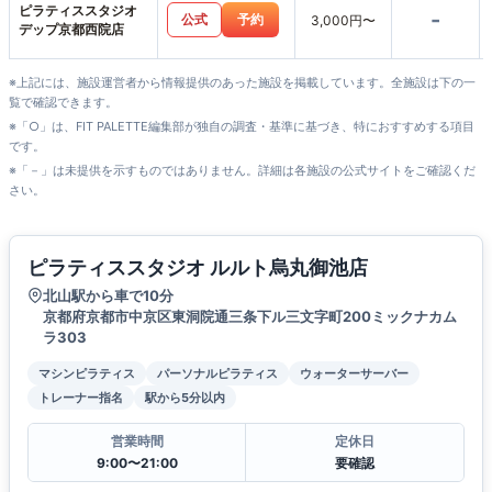
ピラティススタジオ
-
公式
予約
3,000円〜
デップ京都西院店
※上記には、施設運営者から情報提供のあった施設を掲載しています。全施設は下の一
覧で確認できます。
※「○」は、FIT PALETTE編集部が独自の調査・基準に基づき、特におすすめする項目
です。
※「－」は未提供を示すものではありません。詳細は各施設の公式サイトをご確認くだ
さい。
ピラティススタジオ ルルト烏丸御池店
北山駅から車で10分
京都府京都市中京区東洞院通三条下ル三文字町200ミックナカム
ラ303
マシンピラティス
パーソナルピラティス
ウォーターサーバー
トレーナー指名
駅から5分以内
営業時間
定休日
9:00〜21:00
要確認