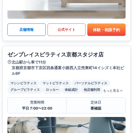
体験・相談予約
店舗情報
公式サイト
ゼンプレイスピラティス京都スタジオ店
北山駅から車で11分
京都府京都市下京区四条通富小路西入立売東町14イシズミ本社ビ
ル9F
マシンピラティス
マットピラティス
パーソナルピラティス
グループピラティス
ロッカー
体組成計
他店舗利用
もっと見る
営業時間
定休日
平日 7:00〜22:00
要確認