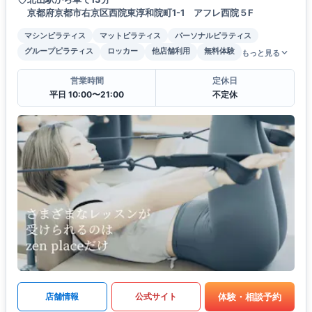
京都府京都市右京区西院東淳和院町1-1 アフレ西院５F
マシンピラティス
マットピラティス
パーソナルピラティス
グループピラティス
ロッカー
他店舗利用
無料体験
もっと見る
営業時間
定休日
平日 10:00〜21:00
不定休
体験・相談予約
店舗情報
公式サイト