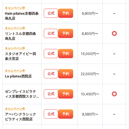
キャンペーン中
-
公式
予約
Hain pilates京都四条
9,900円〜
烏丸店
キャンペーン中
○
公式
予約
リントスル京都四条
8,800円〜
烏丸店
キャンペーン中
-
公式
予約
スタジオアイビー四
15,000円〜
条大宮店
キャンペーン中
-
公式
予約
22,000円〜
La pilates西院店
ゼンプレイスピラテ
○
公式
予約
10,450円〜
ィス京都西院スタジ
オ店
キャンペーン中
-
公式
予約
アーバンクラシック
8,580円〜
ピラティス西院店