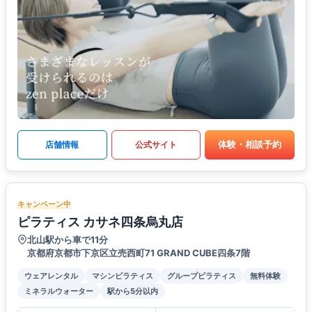
体験・相談予約
店舗情報
公式サイト
キャンペーン中
ピラティス カサネ四条烏丸店
北山駅から車で11分
京都府京都市下京区立売西町71 GRAND CUBE四条7階
ウェアレンタル
マシンピラティス
グループピラティス
無料体験
ミネラルウォーター
駅から5分以内