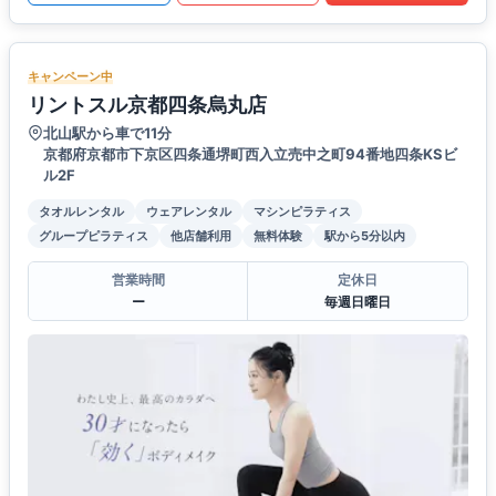
キャンペーン中
リントスル京都四条烏丸店
北山駅から車で11分
京都府京都市下京区四条通堺町西入立売中之町94番地四条KSビ
ル2F
タオルレンタル
ウェアレンタル
マシンピラティス
グループピラティス
他店舗利用
無料体験
駅から5分以内
営業時間
定休日
ー
毎週日曜日