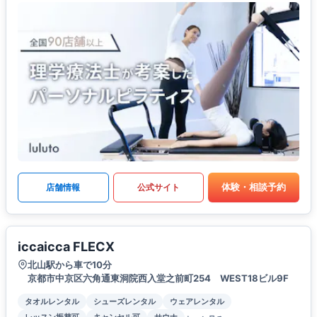
体験・相談予約
店舗情報
公式サイト
iccaicca FLECX
北山駅から車で10分
京都市中京区六角通東洞院西入堂之前町254 WEST18ビル9F
タオルレンタル
シューズレンタル
ウェアレンタル
レッスン振替可
キャンセル可
サウナ