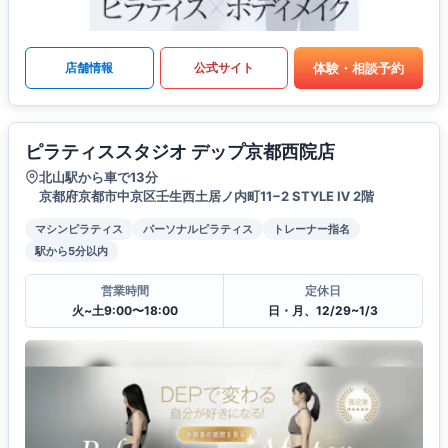
体験・相談予約
店舗情報
公式サイト
ピラティススタジオ デップ京都西院店
北山駅から車で13分
京都府京都市中京区壬生西土居ノ内町11−2 STYLE Ⅳ 2階
マシンピラティス
パーソナルピラティス
トレーナー指名
駅から5分以内
営業時間
定休日
火~土9:00〜18:00
日・月、12/29~1/3