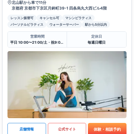
北山駅から車で11分
京都府 京都市下京区月鉾町39-1 四条烏丸大西ビル4階
レッスン振替可
キャンセル可
マシンピラティス
パーソナルピラティス
ウォーターサーバー
駅から5分以内
営業時間
定休日
平日 10:00〜21:00/土・祝9:00〜20:00
毎週日曜日
体験・相談予約
店舗情報
公式サイト