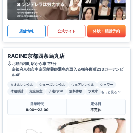
体験・相談予約
店舗情報
公式サイト
RACINE京都四条烏丸店
北野白梅町駅から車で7分
京都府京都市中京区蛸薬師通烏丸西入る橋弁慶町233ガーデンビ
ル4F
タオルレンタル
シューズレンタル
ウェアレンタル
シャワー
体組成計
完全個室
子連れOK
無料体験
水素水
もっと見る
営業時間
定休日
8:00〜22:00
不定休