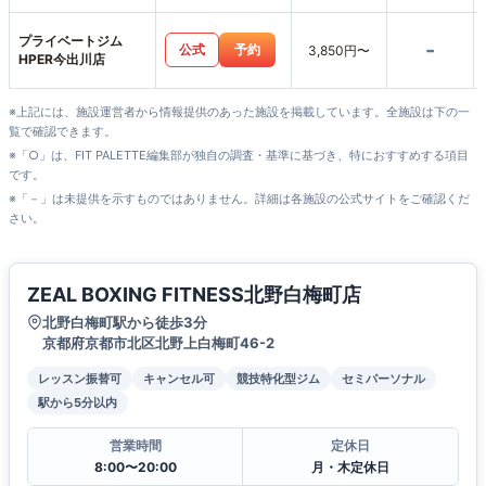
プライベートジム
-
公式
予約
3,850円〜
HPER今出川店
※上記には、施設運営者から情報提供のあった施設を掲載しています。全施設は下の一
覧で確認できます。
※「○」は、FIT PALETTE編集部が独自の調査・基準に基づき、特におすすめする項目
です。
※「－」は未提供を示すものではありません。詳細は各施設の公式サイトをご確認くだ
さい。
ZEAL BOXING FITNESS北野白梅町店
北野白梅町駅から徒歩3分
京都府京都市北区北野上白梅町46-2
レッスン振替可
キャンセル可
競技特化型ジム
セミパーソナル
駅から5分以内
営業時間
定休日
8:00〜20:00
月・木定休日