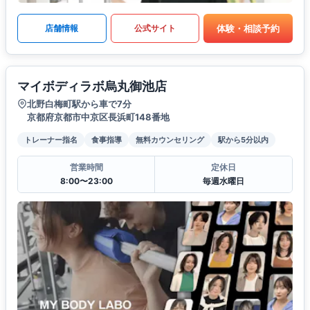
体験・相談予約
店舗情報
公式サイト
マイボディラボ烏丸御池店
北野白梅町駅から車で7分
京都府京都市中京区長浜町148番地
トレーナー指名
食事指導
無料カウンセリング
駅から5分以内
営業時間
定休日
8:00〜23:00
毎週水曜日