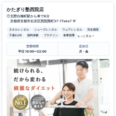
かたぎり塾西院店
北野白梅町駅から車で6分
京都府京都市右京区西院巽町37-1Take7 1F
タオルレンタル
シューズレンタル
ウェアレンタル
完全個室
子連れOK
無料体験
プロテイン
食事指導
もっと見る
営業時間
定休日
平日 10:00〜22:00
月・金