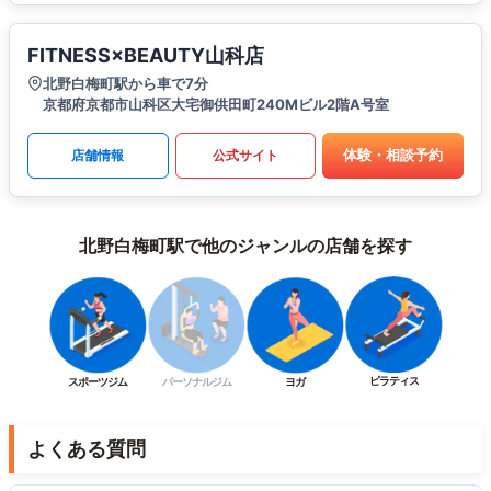
FITNESS×BEAUTY山科店
北野白梅町駅から車で7分
京都府京都市山科区大宅御供田町240Mビル2階A号室
体験・相談予約
店舗情報
公式サイト
北野白梅町駅で他のジャンルの店舗を探す
ピラティス
スポーツジム
パーソナルジム
ヨガ
よくある質問