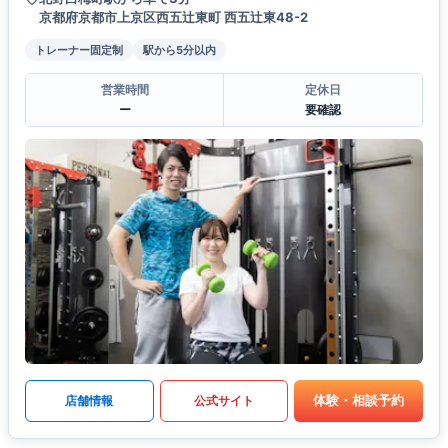
京都府京都市上京区西五辻東町 西五辻東48-2
トレーナー固定制
駅から5分以内
営業時間
定休日
ー
要確認
体験・相談予約
店舗情報
公式サイト