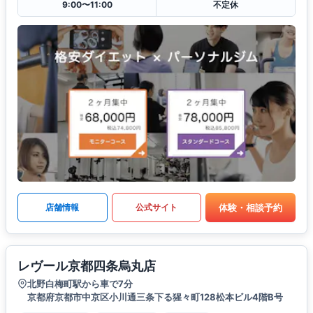
9:00〜11:00
不定休
体験・相談予約
店舗情報
公式サイト
レヴール京都四条烏丸店
北野白梅町駅から車で7分
京都府京都市中京区小川通三条下る猩々町128松本ビル4階B号