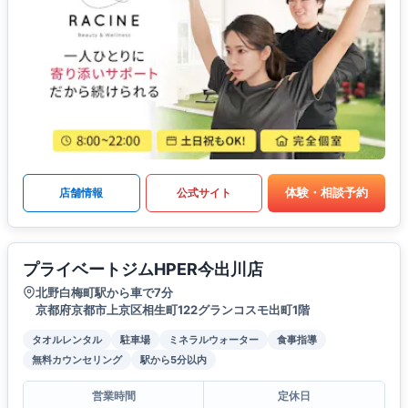
体験・相談予約
店舗情報
公式サイト
プライベートジムHPER今出川店
北野白梅町駅から車で7分
京都府京都市上京区相生町122グランコスモ出町1階
タオルレンタル
駐車場
ミネラルウォーター
食事指導
無料カウンセリング
駅から5分以内
営業時間
定休日