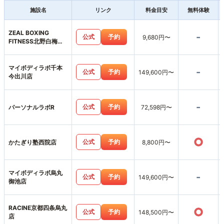
施設名
リンク
料金目安
無料体験
ZEAL BOXING
-
公式
予約
9,680円〜
FITNESS北野白梅町
店
マイボディラボ千本
-
公式
予約
149,600円〜
今出川店
-
公式
予約
パーソナルラボR
72,598円〜
○
公式
予約
かたぎり塾西院店
8,800円〜
マイボディラボ烏丸
-
公式
予約
149,600円〜
御池店
RACINE京都四条烏丸
○
公式
予約
148,500円〜
店