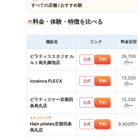
すべての店舗 / おすすめ順
料金・体験・特徴を比べる
施設名
リンク
料金目安
ピラティススタジオ ル
29,700
公式
予約
ルト烏丸御池店
円〜
13,200
iccaicca FLECX
公式
予約
円〜
ピラティスケー京都四
12,320
公式
予約
条烏丸店
円〜
キャンペーン中
Hain pilates京都四条
9,900円
公式
予約
烏丸店