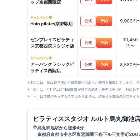
ップ京都西院店
キャンペーン中
9,900円
公式
予約
Hain pilates京都駅店
ゼンプレイスピラティ
10,450
公式
予約
ス京都西院スタジオ店
円〜
キャンペーン中
アーバンクラシックピ
8,580円
公式
予約
ラティス西院店
※上記には、施設運営者から情報提供のあった施設を掲載しています。
※「○」は、FIT PALETTE編集部が独自の調査・基準に基づき、特にお
※「－」は未提供を示すものではありません。詳細は各施設の公式サイト
ピラティススタジオ ルルト烏丸御池
烏丸御池駅から徒歩4分
京都府京都市中京区東洞院通三条下ル三文字町200