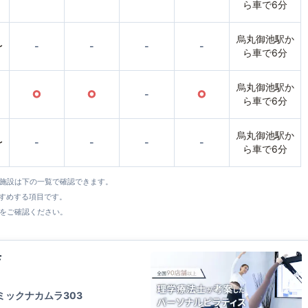
ら車で6分
烏丸御池駅か
〜
-
-
-
-
ら車で6分
烏丸御池駅か
○
○
-
○
ら車で6分
烏丸御池駅か
〜
-
-
-
-
ら車で6分
全施設は下の一覧で確認できます。
すすめする項目です。
をご確認ください。
店
ミックナカムラ303