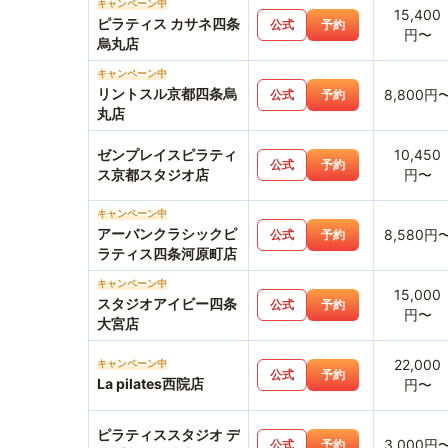
キャンペーン中
15,400
ピラティス カサネ四条
公式
予約
円〜
烏丸店
キャンペーン中
リントスル京都四条烏
8,800円
公式
予約
丸店
ゼンプレイスピラティ
10,450
公式
予約
ス京都スタジオ店
円〜
キャンペーン中
アーバンクラシックピ
8,580円
公式
予約
ラティス四条河原町店
キャンペーン中
15,000
スタジオアイビー四条
公式
予約
円〜
大宮店
22,000
キャンペーン中
公式
予約
La pilates西院店
円〜
ピラティススタジオ デ
3,000円
公式
予約