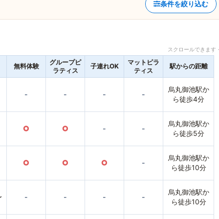
条件を絞り込む
スクロールできます 
グループピ
マットピラ
無料体験
子連れOK
駅からの距離
ラティス
ティス
烏丸御池駅か
-
-
-
-
ら徒歩4分
烏丸御池駅か
○
○
-
-
ら徒歩5分
烏丸御池駅か
○
○
○
-
ら徒歩10分
烏丸御池駅か
〜
-
-
-
-
ら徒歩10分