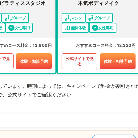
ピラティススタジオ
本気ボディメイク
グループ
マシン
グループ
験
女性専用
無料体験
女性専用
すめコース料金
13,800円
おすすめコース料金
12,320円
トで見
公式サイトで見
体験・相談予約
体験・相談予約
る
しています。時期によっては、キャンペーンで料金が割引され
で、公式サイトでご確認ください。