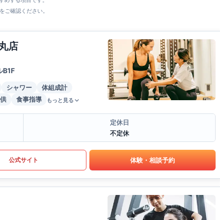
すすめする項目です。
をご確認ください。
丸店
B1F
シャワー
体組成計
供
食事指導
もっと見る
定休日
不定休
体験・相談予約
公式サイト