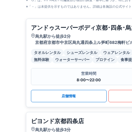
※「○」は、FIT PALETTE編集部が独自の調査・基準に基づき、特にお
※「－」は未提供を示すものではありません。詳細は各施設の公式サイト
アンドゥスーパーボディ京都･四条･烏
烏丸駅から徒歩2分
京都府京都市中京区烏丸通四条上ル笋町682梅軒ビル
タオルレンタル
シューズレンタル
ウェアレンタル
無料体験
ウォーターサーバー
プロテイン
食事提
営業時間
8:00〜22:00
店舗情報
ビヨンド京都四条店
烏丸駅から徒歩3分