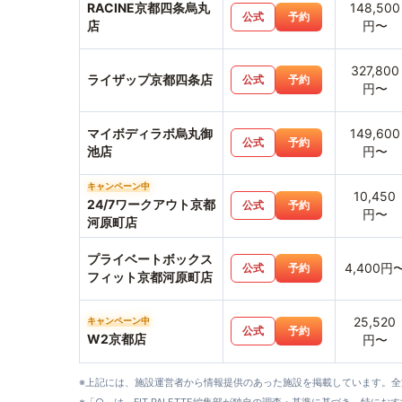
RACINE京都四条烏丸
148,500
公式
予約
店
円〜
327,800
ライザップ京都四条店
公式
予約
円〜
マイボディラボ烏丸御
149,600
公式
予約
池店
円〜
キャンペーン中
10,450
24/7ワークアウト京都
公式
予約
円〜
河原町店
プライベートボックス
4,400円
公式
予約
フィット京都河原町店
25,520
キャンペーン中
公式
予約
W2京都店
円〜
※上記には、施設運営者から情報提供のあった施設を掲載しています。