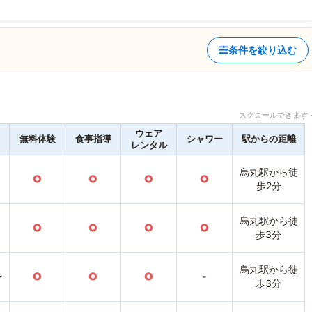
条件を絞り込む
スクロールできます 
ウェア
無料体験
食事指導
シャワー
駅からの距離
レンタル
烏丸駅から徒
○
○
○
○
歩2分
烏丸駅から徒
○
○
○
○
歩3分
烏丸駅から徒
〜
○
○
○
-
歩3分