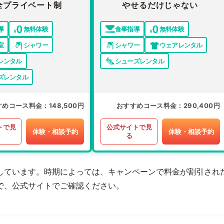
全プライベート制
やせるだけじゃない
導
無料体験
食事指導
無料体験
室
シャワー
シャワー
ウェアレンタル
レンタル
シューズレンタル
ズレンタル
すめコース料金
148,500円
おすすめコース料金
290,400円
トで見
公式サイトで見
体験・相談予約
体験・相談予約
る
しています。時期によっては、キャンペーンで料金が割引され
で、公式サイトでご確認ください。