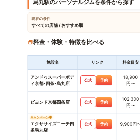
烏丸駅のパーソナルジムを条件から探す
現在の条件
すべての店舗 / おすすめ順
料金・体験・特徴を比べる
施設名
リンク
料金目安
アンドゥスーパーボデ
18,900
公式
予約
ィ京都･四条･烏丸店
円〜
102,300
ビヨンド京都四条店
公式
予約
円〜
キャンペーン中
エクササイズコーチ四
9,900円
公式
予約
条烏丸店