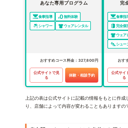
あなた専用プログラム
完
食事指導
無料体験
食事指
シャワー
ウェアレンタル
完全個
ウェア
シュー
おすすめコース料金
327,800円
おす
公式サイトで見
公式サイ
体験・相談予約
る
る
上記の表は公式サイトに記載の情報をもとに作成
り、店舗によって内容が変わることもありますの