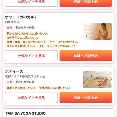
公式サイトを見る
体験・相談予約
ホットヨガのカルド
四条大宮店
ヨガ
駅から車で15分
駅から5分以内のジムに通いたい人
女性専用ジムに通いたい人
姿勢・腰痛・肩こりが気になる人
ホットヨガを始めたい人
ストレスを解消したい人
グループレッスンで始めたい人
公式サイトを見る
体験・相談予約
ボディーズ
京都ラクエ四条烏丸スタジオ店
ヨガ
駅から車で17分
運動不足を解消したい人
女性専用ジムに通いたい人
公式サイトを見る
体験・相談予約
TAMISA YOGA STUDIO