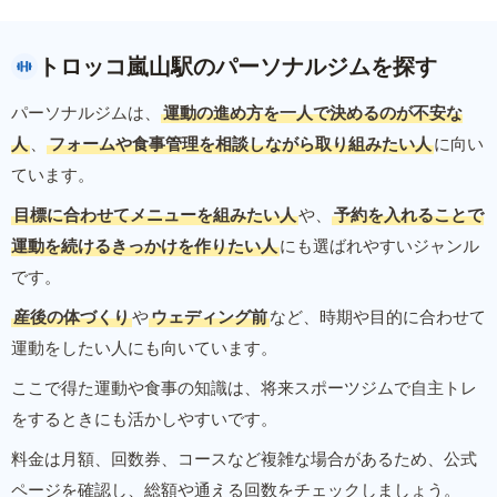
トロッコ嵐山駅のパーソナルジムを探す
パーソナルジムは、
運動の進め方を一人で決めるのが不安な
人
、
フォームや食事管理を相談しながら取り組みたい人
に向い
ています。
目標に合わせてメニューを組みたい人
や、
予約を入れることで
運動を続けるきっかけを作りたい人
にも選ばれやすいジャンル
です。
産後の体づくり
や
ウェディング前
など、時期や目的に合わせて
運動をしたい人にも向いています。
ここで得た運動や食事の知識は、将来スポーツジムで自主トレ
をするときにも活かしやすいです。
料金は月額、回数券、コースなど複雑な場合があるため、公式
ページを確認し、総額や通える回数をチェックしましょう。