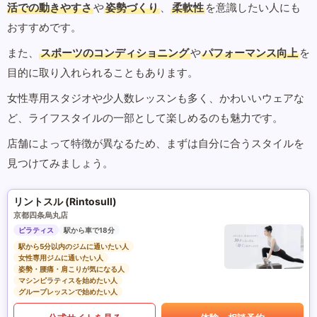
活での動きやすさ
や
姿勢づくり
、
柔軟性
を意識したい人にも
おすすめです。
また、
スポーツのコンディショニング
や
パフォーマンス向上
を
目的に取り入れられることもあります。
女性専用スタジオや少人数レッスンも多く、かわいいウェアな
ど、ライフスタイルの一部として楽しめるのも魅力です。
店舗によって特徴が異なるため、まずは自分に合うスタイルを
見つけてみましょう。
リントスル (Rintosull)
京都四条烏丸店
ピラティス
駅から車で18分
駅から5分以内のジムに通いたい人
女性専用ジムに通いたい人
姿勢・腰痛・肩こりが気になる人
マシンピラティスを始めたい人
グループレッスンで始めたい人