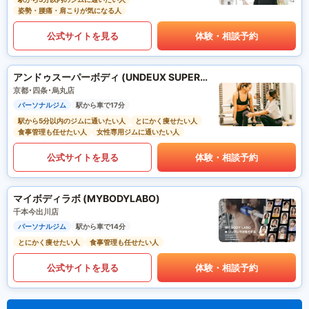
姿勢・腰痛・肩こりが気になる人
公式サイトを見る
体験・相談予約
アンドゥスーパーボディ (UNDEUX SUPERBODY)
京都･四条･烏丸店
パーソナルジム
駅から車で17分
駅から5分以内のジムに通いたい人
とにかく痩せたい人
食事管理も任せたい人
女性専用ジムに通いたい人
公式サイトを見る
体験・相談予約
マイボディラボ (MYBODYLABO)
千本今出川店
パーソナルジム
駅から車で14分
とにかく痩せたい人
食事管理も任せたい人
公式サイトを見る
体験・相談予約