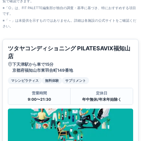
覧で確認できます。
※「○」は、FIT PALETTE編集部が独自の調査・基準に基づき、特におすすめする項目
です。
※「－」は未提供を示すものではありません。詳細は各施設の公式サイトをご確認くだ
さい。
ツタヤコンディショニング PILATESAVIX福知山
店
下天津駅から車で15分
京都府福知山市東羽合町149番地
マシンピラティス
無料体験
サプリメント
営業時間
定休日
9:00〜21:30
年中無休/年末年始除く