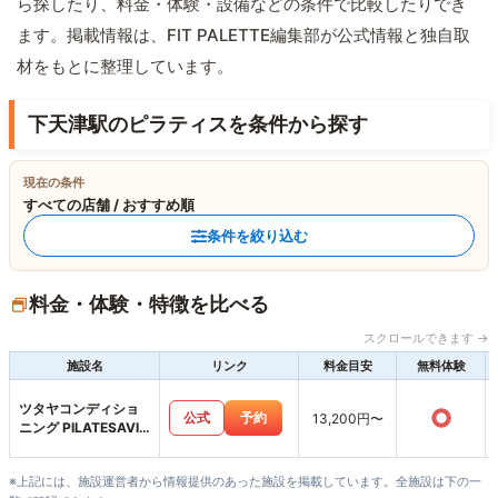
ら探したり、料金・体験・設備などの条件で比較したりでき
ます。掲載情報は、FIT PALETTE編集部が公式情報と独自取
材をもとに整理しています。
下天津駅のピラティスを条件から探す
現在の条件
すべての店舗 / おすすめ順
条件を絞り込む
料金・体験・特徴を比べる
スクロールできます →
施設名
リンク
料金目安
無料体験
ツタヤコンディショ
○
公式
予約
13,200円〜
ニング PILATESAVIX
福知山店
※上記には、施設運営者から情報提供のあった施設を掲載しています。全施設は下の一