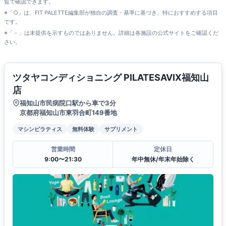
覧で確認できます。
※「○」は、FIT PALETTE編集部が独自の調査・基準に基づき、特におすすめする項目
です。
※「－」は未提供を示すものではありません。詳細は各施設の公式サイトをご確認くだ
さい。
ツタヤコンディショニング PILATESAVIX福知山
店
福知山市民病院口駅から車で3分
京都府福知山市東羽合町149番地
マシンピラティス
無料体験
サプリメント
営業時間
定休日
9:00〜21:30
年中無休/年末年始除く