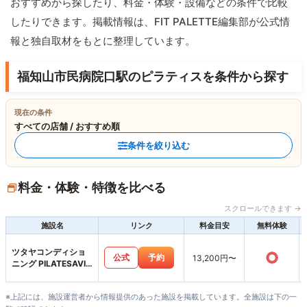
おすすめから探したり、料金・体験・設備などの条件で比較
したりできます。掲載情報は、FIT PALETTE編集部が公式情
報と独自取材をもとに整理しています。
福知山市民病院口駅のピラティスを条件から探す
現在の条件
すべての店舗 / おすすめ順
条件を絞り込む
料金・体験・特徴を比べる
スクロールできます →
施設名
リンク
料金目安
無料体験
ツタヤコンディショ
○
公式
予約
13,200円〜
ニング PILATESAVIX
福知山店
※上記には、施設運営者から情報提供のあった施設を掲載しています。全施設は下の一