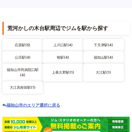
荒河かしの木台駅周辺でジムを駅から探す
石原駅(5)
上川口駅(4)
下天津駅(4)
公庄駅(4)
牧駅(4)
福知山駅(4)
福知山市民病院口駅
上夜久野駅(1)
大江駅(1)
(4)
大江高校前駅(1)
福知山市のエリア選択に戻る