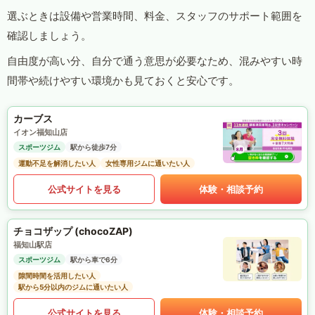
選ぶときは設備や営業時間、料金、スタッフのサポート範囲を
確認しましょう。
自由度が高い分、自分で通う意思が必要なため、混みやすい時
間帯や続けやすい環境かも見ておくと安心です。
カーブス
イオン福知山店
スポーツジム
駅から徒歩7分
運動不足を解消したい人
女性専用ジムに通いたい人
公式サイトを見る
体験・相談予約
チョコザップ (chocoZAP)
福知山駅店
スポーツジム
駅から車で6分
隙間時間を活用したい人
駅から5分以内のジムに通いたい人
公式サイトを見る
体験・相談予約