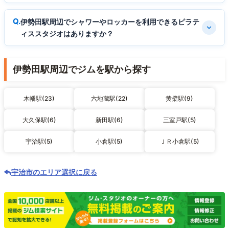
伊勢田駅周辺でシャワーやロッカーを利用できるピラテ
ィススタジオはありますか？
伊勢田駅周辺でジムを駅から探す
木幡駅(23)
六地蔵駅(22)
黄檗駅(9)
大久保駅(6)
新田駅(6)
三室戸駅(5)
宇治駅(5)
小倉駅(5)
ＪＲ小倉駅(5)
宇治市のエリア選択に戻る