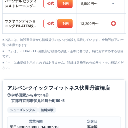
パーソナル ピラティ
-
公式
予約
5,500円〜
ス & トレーニング
MIRAKU
ツタヤコンディショ
○
公式
予約
13,200円〜
ニング PILATES牧野
高校前店
※上記には、施設運営者から情報提供のあった施設を掲載しています。全施設は下の一
覧で確認できます。
※「○」は、FIT PALETTE編集部が独自の調査・基準に基づき、特におすすめする項目
です。
※「－」は未提供を示すものではありません。詳細は各施設の公式サイトをご確認くだ
さい。
アルペンクイックフィットネス伏見丹波橋店
伊勢田駅から車で14分
京都府京都市伏見区舞台町59-5
シューズレンタル
無料体験
営業時間
定休日
平日 9:30〜13:00❘14:00〜19:30土日祝 9:30〜13:00❘14:00〜18:00
要確認