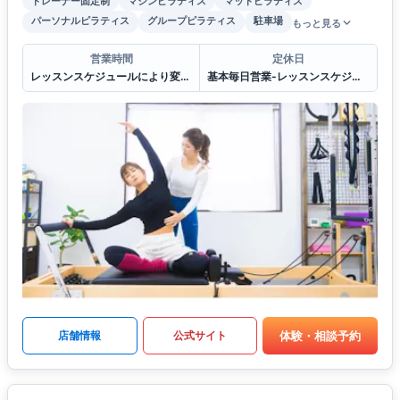
トレーナー固定制
マシンピラティス
マットピラティス
パーソナルピラティス
グループピラティス
駐車場
もっと見る
営業時間
定休日
レッスンスケジュールにより変わりますが基本9:00〜20:00
基本毎日営業-レッスンスケジュールにより-年末年始
体験・相談予約
店舗情報
公式サイト