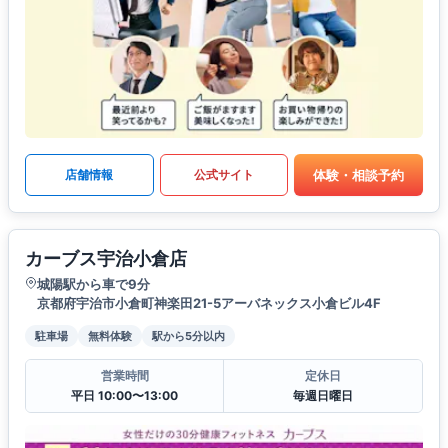
体験・相談予約
店舗情報
公式サイト
カーブス宇治小倉店
城陽駅から車で9分
京都府宇治市小倉町神楽田21-5アーバネックス小倉ビル4F
駐車場
無料体験
駅から5分以内
営業時間
定休日
平日 10:00〜13:00
毎週日曜日