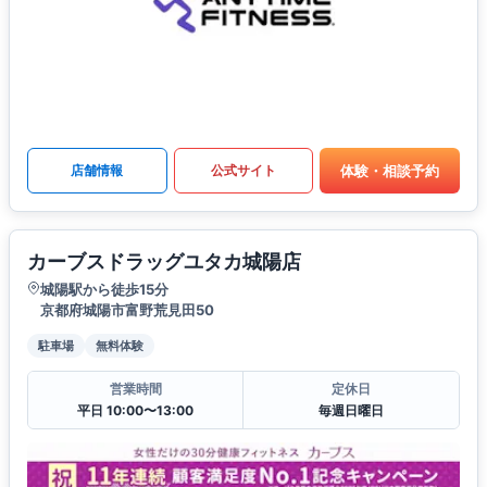
体験・相談予約
店舗情報
公式サイト
カーブスドラッグユタカ城陽店
城陽駅から徒歩15分
京都府城陽市富野荒見田50
駐車場
無料体験
営業時間
定休日
平日 10:00〜13:00
毎週日曜日