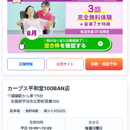
体験・相談予約
店舗情報
公式サイト
カーブス平和堂100BAN店
城陽駅から車で5分
京都府宇治市広野町西裏100
駐車場
無料体験
駅から5分以内
営業時間
定休日
平日 10:00〜13:00
毎週日曜日