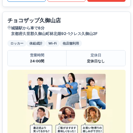
チョコザップ久御山店
城陽駅から車で8分
京都府久世郡久御山町林北畑92-1クレス久御山2F
ロッカー
体組成計
Wi-Fi
他店舗利用
営業時間
定休日
24:00間
定休日なし