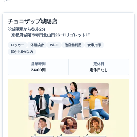
チョコザップ城陽店
城陽駅から徒歩2分
京都府城陽市寺田北山田26-11リゴレット1F
ロッカー
体組成計
Wi-Fi
他店舗利用
食事指導
駅から5分以内
営業時間
定休日
24:00間
定休日なし