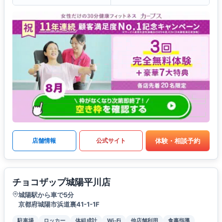
体験・相談予約
店舗情報
公式サイト
チョコザップ城陽平川店
城陽駅から車で5分
京都府城陽市浜道裏41-1-1F
駐車場
ロッカー
体組成計
Wi-Fi
他店舗利用
食事指導