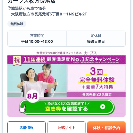
カーブス枚方長尾店
城陽駅から車で15分
大阪府枚方市長尾元町5丁目8ー1 NSビル2F
無料体験
営業時間
定休日
平日 10:00〜13:00
毎週日曜日
体験・相談予約
店舗情報
公式サイト