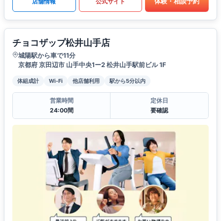
体験・相談予約
店舗情報
公式サイト
チョコザップ松井山手店
城陽駅から車で11分
京都府 京田辺市 山手中央1ー2 松井山手駅前ビル 1F
体組成計
Wi-Fi
他店舗利用
駅から5分以内
営業時間
定休日
24:00間
要確認