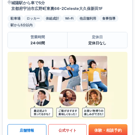
城陽駅から車で5分
京都府宇治市広野町東裏66-2Celeste大久保新田1F
駐車場
ロッカー
体組成計
Wi-Fi
他店舗利用
食事指導
駅から5分以内
営業時間
定休日
24:00間
定休日なし
体験・相談予約
店舗情報
公式サイト