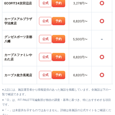
○
公式
予約
ECOFIT24京田辺店
3,278円〜
カーブスアルプラザ
○
公式
予約
6,820円〜
宇治東店
グンゼスポーツ京都
-
公式
予約
5,500円〜
八幡
カーブスファミレや
○
公式
予約
6,820円〜
わた店
○
公式
予約
カーブス枚方長尾店
6,820円〜
※上記には、施設運営者から情報提供のあった施設を掲載しています。全施設は下の一
覧で確認できます。
※「○」は、FIT PALETTE編集部が独自の調査・基準に基づき、特におすすめする項目
です。
※「－」は未提供を示すものではありません。詳細は各施設の公式サイトをご確認くだ
さい。