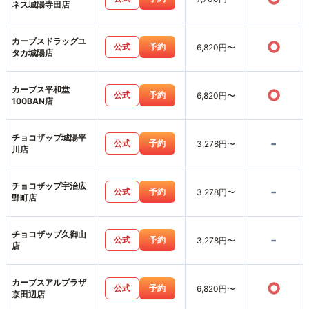
ネス城陽寺田店
カーブスドラッグユ
○
公式
予約
6,820円〜
タカ城陽店
カーブス平和堂
○
公式
予約
6,820円〜
100BAN店
チョコザップ城陽平
-
公式
予約
3,278円〜
川店
チョコザップ宇治広
-
公式
予約
3,278円〜
野町店
チョコザップ久御山
-
公式
予約
3,278円〜
店
カーブスアルプラザ
○
公式
予約
6,820円〜
京田辺店