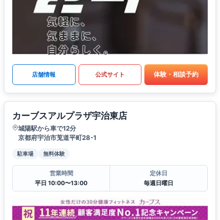
体験・相談予約
店舗情報
公式サイト
カーブスアルプラザ宇治東店
城陽駅から車で12分
京都府宇治市莵道平町28-1
駐車場
無料体験
営業時間
定休日
平日 10:00〜13:00
毎週日曜日