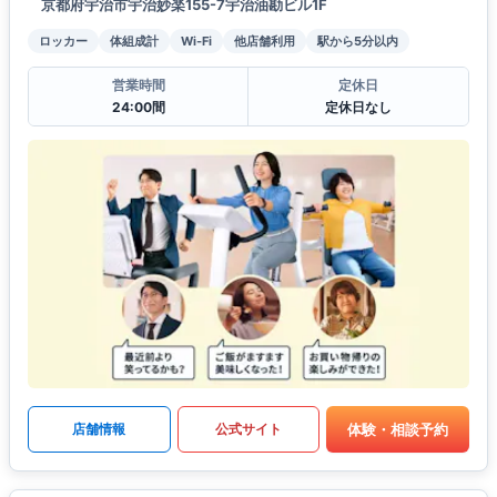
京都府宇治市宇治妙楽155-7宇治油勘ビル1F
ロッカー
体組成計
Wi-Fi
他店舗利用
駅から5分以内
営業時間
定休日
24:00間
定休日なし
体験・相談予約
店舗情報
公式サイト