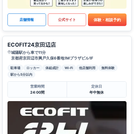
体験・相談予約
店舗情報
公式サイト
ECOFIT24京田辺店
城陽駅から車で11分
京都府京田辺市興戸久保6番地1Mプラザビル1F
駐車場
ロッカー
体組成計
Wi-Fi
他店舗利用
無料体験
駅から5分以内
営業時間
定休日
24:00間
年中無休