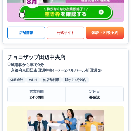
体験・相談予約
店舗情報
公式サイト
チョコザップ田辺中央店
城陽駅から車で9分
京都府京田辺市田辺中央1ー7ー2ベルバール新田辺 2F
体組成計
Wi-Fi
他店舗利用
駅から5分以内
営業時間
定休日
24:00間
要確認