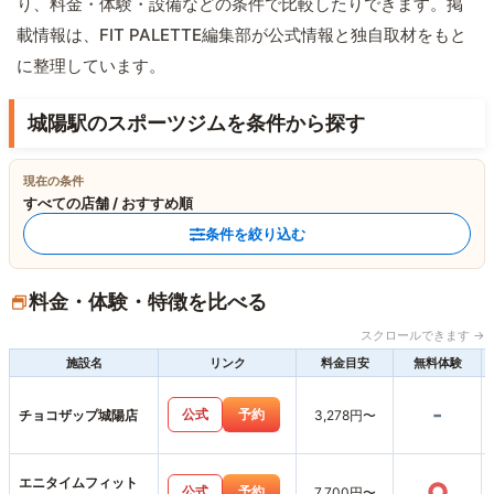
り、料金・体験・設備などの条件で比較したりできます。掲
載情報は、FIT PALETTE編集部が公式情報と独自取材をもと
に整理しています。
城陽駅のスポーツジムを条件から探す
現在の条件
すべての店舗 / おすすめ順
条件を絞り込む
料金・体験・特徴を比べる
スクロールできます →
施設名
リンク
料金目安
無料体験
-
公式
予約
チョコザップ城陽店
3,278円〜
エニタイムフィット
○
公式
予約
7,700円〜