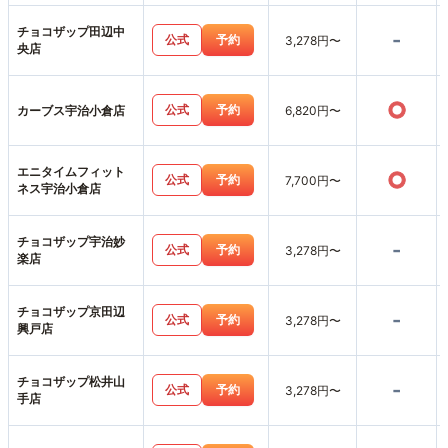
チョコザップ田辺中
-
公式
予約
3,278円〜
央店
○
公式
予約
カーブス宇治小倉店
6,820円〜
エニタイムフィット
○
公式
予約
7,700円〜
ネス宇治小倉店
チョコザップ宇治妙
-
公式
予約
3,278円〜
楽店
チョコザップ京田辺
-
公式
予約
3,278円〜
興戸店
チョコザップ松井山
-
公式
予約
3,278円〜
手店