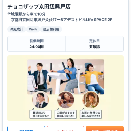
チョコザップ京田辺興戸店
城陽駅から車で10分
京都府京田辺市興戸犬伏17ー8アデストビルLife SPACE 2F
体組成計
Wi-Fi
他店舗利用
営業時間
定休日
24:00間
要確認