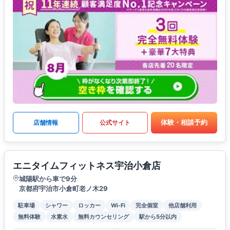
体験・相談予約
店舗情報
公式サイト
エニタイムフィットネス宇治小倉店
城陽駅から車で9分
京都府宇治市小倉町老ノ木29
駐車場
シャワー
ロッカー
Wi-Fi
完全個室
他店舗利用
無料体験
水素水
無料カウンセリング
駅から5分以内