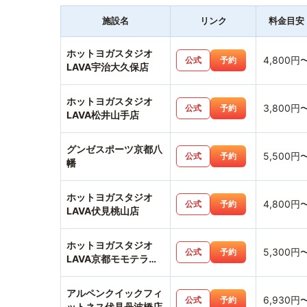
施設名
リンク
料金目安
ホットヨガスタジオ
4,800円
公式
予約
LAVA宇治大久保店
ホットヨガスタジオ
3,800円
公式
予約
LAVA松井山手店
グンゼスポーツ京都八
5,500円
公式
予約
幡
ホットヨガスタジオ
4,800円
公式
予約
LAVA伏見桃山店
ホットヨガスタジオ
5,300円
公式
予約
LAVA京都モモテラス
店
アルペンクイックフィ
6,930円
公式
予約
ットネス伏見丹波橋店