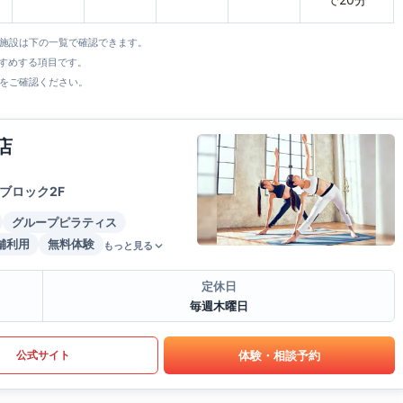
全施設は下の一覧で確認できます。
すすめする項目です。
をご確認ください。
店
ブロック2F
グループピラティス
舗利用
無料体験
もっと見る
定休日
毎週木曜日
体験・相談予約
公式サイト