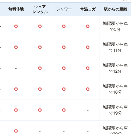
ウェア
無料体験
シャワー
常温ヨガ
駅からの距離
レンタル
城陽駅から車
〜
○
○
○
○
で5分
城陽駅から車
〜
○
○
○
○
で11分
城陽駅から車
〜
-
○
○
○
で12分
城陽駅から車
〜
○
○
○
○
で18分
城陽駅から車
〜
○
○
○
-
で19分
城陽駅から車
〜
○
-
-
-
で20分