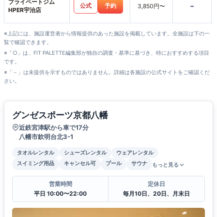
プライベートジム
-
公式
予約
3,850円〜
HPER宇治店
※上記には、施設運営者から情報提供のあった施設を掲載しています。全施設は下の一
覧で確認できます。
※「○」は、FIT PALETTE編集部が独自の調査・基準に基づき、特におすすめする項目
です。
※「－」は未提供を示すものではありません。詳細は各施設の公式サイトをご確認くだ
さい。
グンゼスポーツ京都八幡
近鉄宮津駅から車で17分
八幡市欽明台北3-1
タオルレンタル
シューズレンタル
ウェアレンタル
スイミング用品
キャンセル可
プール
サウナ
もっと見る
営業時間
定休日
平日 10:00〜22:00
毎月10日、20日、月末日