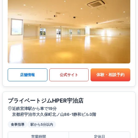
体験・相談予約
店舗情報
公式サイト
プライベートジムHPER宇治店
近鉄宮津駅から車で19分
京都府宇治市大久保町北ノ山86-1静和ビル3階
食事指導
駅から5分以内
営業時間
定休日