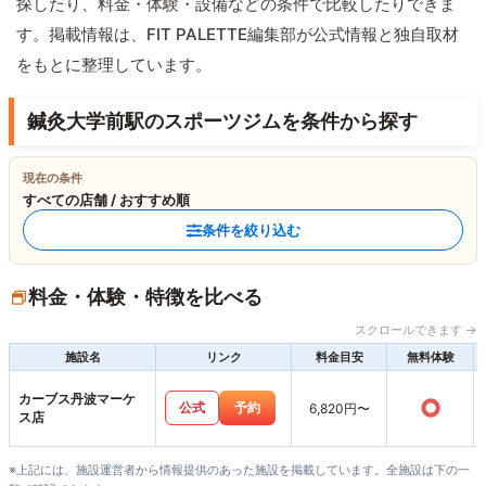
探したり、料金・体験・設備などの条件で比較したりできま
す。掲載情報は、FIT PALETTE編集部が公式情報と独自取材
をもとに整理しています。
鍼灸大学前駅のスポーツジムを条件から探す
現在の条件
すべての店舗 / おすすめ順
条件を絞り込む
料金・体験・特徴を比べる
スクロールできます →
施設名
リンク
料金目安
無料体験
カーブス丹波マーケ
○
公式
予約
6,820円〜
ス店
※上記には、施設運営者から情報提供のあった施設を掲載しています。全施設は下の一