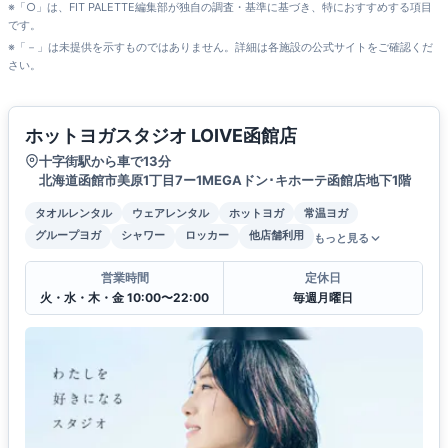
※「○」は、FIT PALETTE編集部が独自の調査・基準に基づき、特におすすめする項目
です。
※「－」は未提供を示すものではありません。詳細は各施設の公式サイトをご確認くだ
さい。
ホットヨガスタジオ LOIVE函館店
十字街駅から車で13分
北海道函館市美原1丁目7ー1MEGAドン･キホーテ函館店地下1階
タオルレンタル
ウェアレンタル
ホットヨガ
常温ヨガ
グループヨガ
シャワー
ロッカー
他店舗利用
もっと見る
営業時間
定休日
火・水・木・金 10:00〜22:00
毎週月曜日