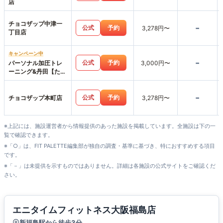
店
チョコザップ中津一
-
公式
予約
3,278円〜
丁目店
キャンペーン中
-
公式
予約
パーソナル加圧トレ
3,000円〜
ーニング&丹田【たん
でん】波動整体スタ
ジオHearts227-ハー
-
ツニニナナ-
公式
予約
チョコザップ本町店
3,278円〜
※上記には、施設運営者から情報提供のあった施設を掲載しています。全施設は下の一
覧で確認できます。
※「○」は、FIT PALETTE編集部が独自の調査・基準に基づき、特におすすめする項目
です。
※「－」は未提供を示すものではありません。詳細は各施設の公式サイトをご確認くだ
さい。
エニタイムフィットネス大阪福島店
新福島駅から徒歩3分