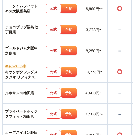
エニタイムフィット
○
公式
予約
8,690円〜
ネス大阪福島店
チョコザップ福島七
-
公式
予約
3,278円〜
丁目店
ゴールドジム大阪中
-
公式
予約
8,250円〜
之島店
キャンペーン中
○
公式
予約
キックボクシングス
10,778円〜
タジオ リフィナス大
阪梅田店
-
公式
予約
ルネサンス梅田店
4,400円〜
プライベートボック
-
公式
予約
4,400円〜
スフィット梅田店
カーブスイオン野田
公式
予約