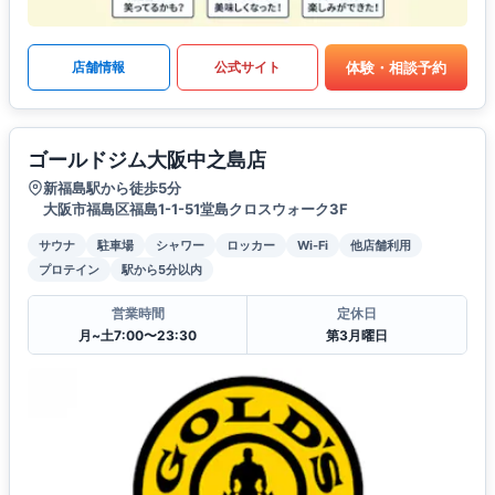
体験・相談予約
店舗情報
公式サイト
ゴールドジム大阪中之島店
新福島駅から徒歩5分
大阪市福島区福島1-1-51堂島クロスウォーク3F
サウナ
駐車場
シャワー
ロッカー
Wi-Fi
他店舗利用
プロテイン
駅から5分以内
営業時間
定休日
月~土7:00〜23:30
第3月曜日