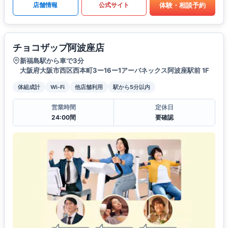
体験・相談予約
店舗情報
公式サイト
チョコザップ阿波座店
新福島駅から車で3分
大阪府大阪市西区西本町3ー16ー1アーバネックス阿波座駅前 1F
体組成計
Wi-Fi
他店舗利用
駅から5分以内
営業時間
定休日
24:00間
要確認