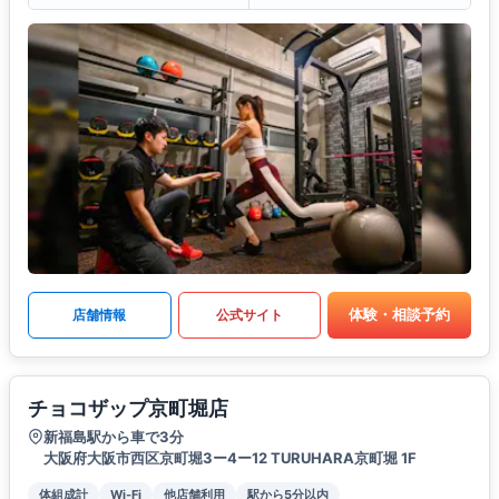
体験・相談予約
店舗情報
公式サイト
チョコザップ京町堀店
新福島駅から車で3分
大阪府大阪市西区京町堀3ー4ー12 TURUHARA京町堀 1F
体組成計
Wi-Fi
他店舗利用
駅から5分以内