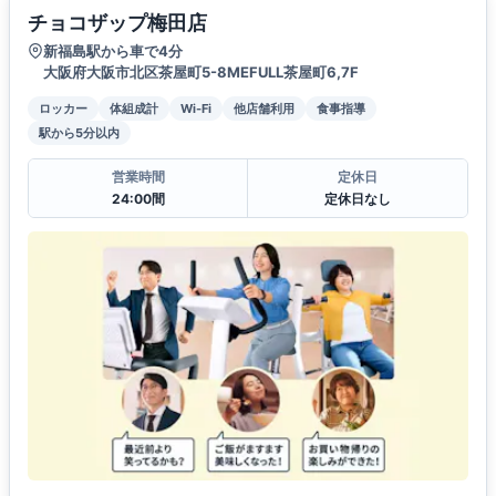
チョコザップ梅田店
新福島駅から車で4分
大阪府大阪市北区茶屋町5-8MEFULL茶屋町6,7F
ロッカー
体組成計
Wi-Fi
他店舗利用
食事指導
駅から5分以内
営業時間
定休日
24:00間
定休日なし