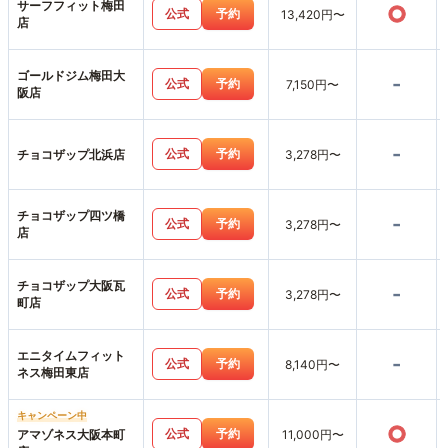
サーフフィット梅田
○
公式
予約
13,420円〜
店
ゴールドジム梅田大
-
公式
予約
7,150円〜
阪店
-
公式
予約
チョコザップ北浜店
3,278円〜
チョコザップ四ツ橋
-
公式
予約
3,278円〜
店
チョコザップ大阪瓦
-
公式
予約
3,278円〜
町店
エニタイムフィット
-
公式
予約
8,140円〜
ネス梅田東店
キャンペーン中
○
公式
予約
アマゾネス大阪本町
11,000円〜