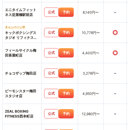
エニタイムフィット
-
公式
予約
8,140円〜
ネス淀屋橋駅前店
キャンペーン中
○
公式
予約
キックボクシングス
10,778円〜
タジオ リフィナス阪
急梅田店
フィールサイクル梅
○
公式
予約
4,400円〜
田茶屋町店
-
公式
予約
チョコザップ梅田店
3,278円〜
ビーモンスター梅田
-
公式
予約
4,950円〜
スタジオ店
ZEAL BOXING
-
公式
予約
12,980円〜
FITNESS西本町店