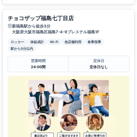
チョコザップ福島七丁目店
新福島駅から徒歩3分
大阪府大阪市福島区福島7-4-9プレステル福島1F
ロッカー
体組成計
Wi-Fi
他店舗利用
食事指導
駅から5分以内
営業時間
定休日
24:00間
定休日なし