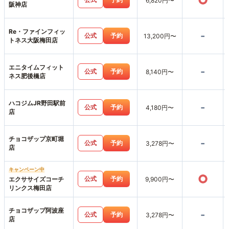
○
6,820円〜
阪神店
Re・ファインフィッ
-
公式
予約
13,200円〜
トネス大阪梅田店
エニタイムフィット
-
公式
予約
8,140円〜
ネス肥後橋店
ハコジムJR野田駅前
-
公式
予約
4,180円〜
店
チョコザップ京町堀
-
公式
予約
3,278円〜
店
キャンペーン中
○
公式
予約
エクササイズコーチ
9,900円〜
リンクス梅田店
チョコザップ阿波座
-
公式
予約
3,278円〜
店