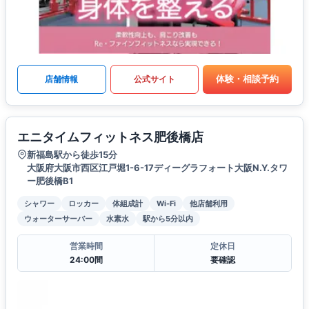
体験・相談予約
店舗情報
公式サイト
エニタイムフィットネス肥後橋店
新福島駅から徒歩15分
大阪府大阪市西区江戸堀1-6-17ディーグラフォート大阪N.Y.タワ
ー肥後橋B1
シャワー
ロッカー
体組成計
Wi-Fi
他店舗利用
ウォーターサーバー
水素水
駅から5分以内
営業時間
定休日
24:00間
要確認