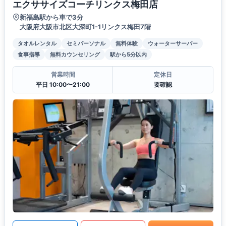
エクササイズコーチリンクス梅田店
新福島駅から車で3分
大阪府大阪市北区大深町1-1リンクス梅田7階
タオルレンタル
セミパーソナル
無料体験
ウォーターサーバー
食事指導
無料カウンセリング
駅から5分以内
営業時間
定休日
平日 10:00〜21:00
要確認