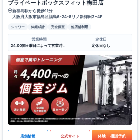
プライベートボックスフィット梅田店
新福島駅から徒歩11分
大阪府大阪市福島区福島6-24-6リノ新梅田2~4F
シャワー
体組成計
完全個室
他店舗利用
営業時間
定休日
24:00間※曜日によって営業時間が異なる場合がございます.
定休日なし
体験・相談予約
店舗情報
公式サイト