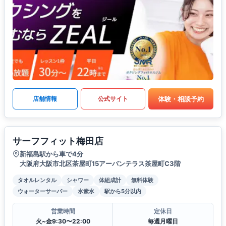
体験・相談予約
店舗情報
公式サイト
サーフフィット梅田店
新福島駅から車で4分
大阪府大阪市北区茶屋町15アーバンテラス茶屋町C3階
タオルレンタル
シャワー
体組成計
無料体験
ウォーターサーバー
水素水
駅から5分以内
営業時間
定休日
火~金9:30〜22:00
毎週月曜日