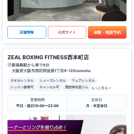
体験・相談予約
店舗情報
公式サイト
ZEAL BOXING FITNESS西本町店
新福島駅から車で4分
大阪府大阪市西区阿波座1丁目9-12Granesta.
タオルレンタル
シューズレンタル
ウェアレンタル
レッスン振替可
キャンセル可
競技特化型ジム
もっと見る
営業時間
定休日
平日・祝日10:00〜22:00
月・木定休日