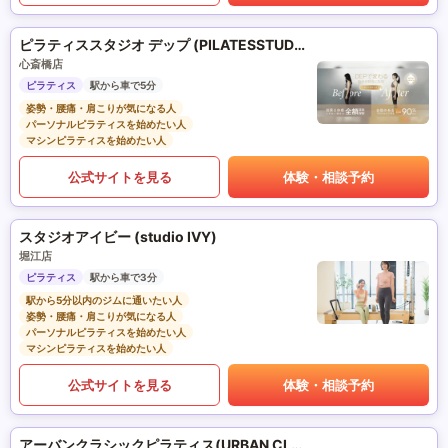
ピラティススタジオ デップ (PILATESSTUDIO DEP)
心斎橋店
ピラティス
駅から車で5分
姿勢・腰痛・肩こりが気になる人
パーソナルピラティスを始めたい人
マシンピラティスを始めたい人
公式サイトを見る
体験・相談予約
スタジオアイビー (studio IVY)
堀江店
ピラティス
駅から車で3分
駅から5分以内のジムに通いたい人
姿勢・腰痛・肩こりが気になる人
パーソナルピラティスを始めたい人
マシンピラティスを始めたい人
公式サイトを見る
体験・相談予約
アーバンクラシックピラティス(URBAN CLASSIC PILATES)