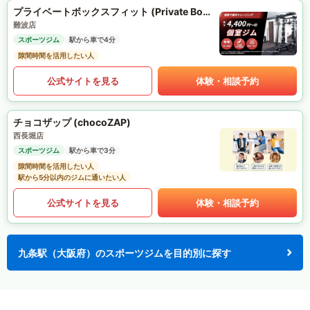
プライベートボックスフィット (Private Box Fit)
難波店
スポーツジム
駅から車で4分
隙間時間を活用したい人
公式サイトを見る
体験・相談予約
チョコザップ (chocoZAP)
西長堀店
スポーツジム
駅から車で3分
隙間時間を活用したい人
駅から5分以内のジムに通いたい人
公式サイトを見る
体験・相談予約
九条駅（大阪府）のスポーツジムを目的別に探す