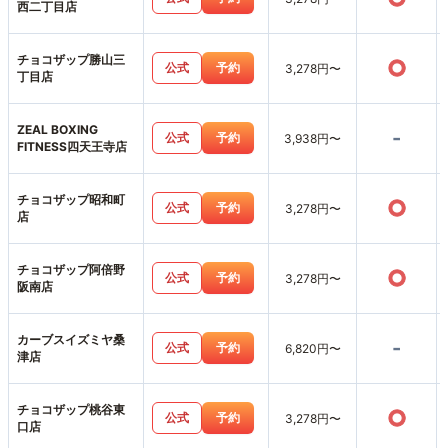
西二丁目店
チョコザップ勝山三
○
公式
予約
3,278円〜
丁目店
ZEAL BOXING
-
公式
予約
3,938円〜
FITNESS四天王寺店
チョコザップ昭和町
○
公式
予約
3,278円〜
店
チョコザップ阿倍野
○
公式
予約
3,278円〜
阪南店
カーブスイズミヤ桑
-
公式
予約
6,820円〜
津店
チョコザップ桃谷東
○
公式
予約
3,278円〜
口店