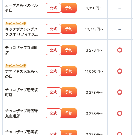
カーブスあべのベル
-
公式
予約
6,820円〜
タ店
キャンペーン中
-
公式
予約
キックボクシングス
10,778円〜
タジオ リフィナス天
王寺店
チョコザップ寺田町
○
公式
予約
3,278円〜
店
キャンペーン中
○
公式
予約
アマゾネス大阪あべ
11,000円〜
の店
チョコザップ恵美須
○
公式
予約
3,278円〜
町店
チョコザップ阿倍野
○
公式
予約
3,278円〜
丸山通店
チョコザップ恵美須
○
公式
予約
3,278円〜