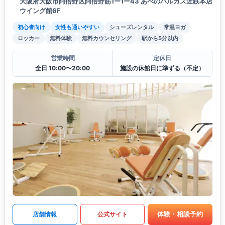
大阪府大阪市阿倍野区阿倍野筋1ー1ー43 あべのハルカス近鉄本店
ウイング館6F
初心者向け
女性も通いやすい
シューズレンタル
常温ヨガ
ロッカー
無料体験
無料カウンセリング
駅から5分以内
営業時間
定休日
全日 10:00〜20:00
施設の休館日に準ずる（不定）
体験・相談予約
店舗情報
公式サイト