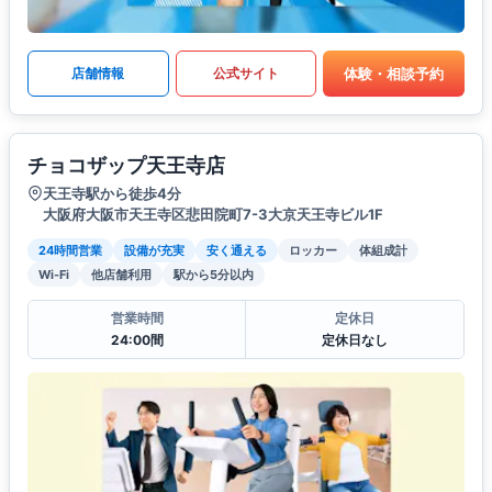
体験・相談予約
店舗情報
公式サイト
チョコザップ天王寺店
天王寺駅から徒歩4分
大阪府大阪市天王寺区悲田院町7-3大京天王寺ビル1F
24時間営業
設備が充実
安く通える
ロッカー
体組成計
Wi-Fi
他店舗利用
駅から5分以内
営業時間
定休日
24:00間
定休日なし