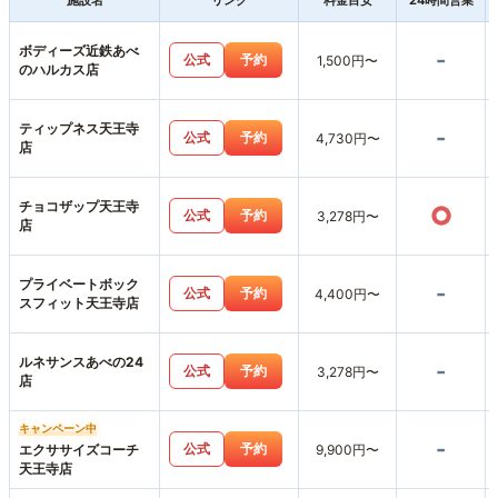
施設名
リンク
料金目安
24時間営業
ボディーズ近鉄あべ
-
公式
予約
1,500円〜
のハルカス店
ティップネス天王寺
-
公式
予約
4,730円〜
店
チョコザップ天王寺
○
公式
予約
3,278円〜
店
プライベートボック
-
公式
予約
4,400円〜
スフィット天王寺店
ルネサンスあべの24
-
公式
予約
3,278円〜
店
キャンペーン中
-
公式
予約
エクササイズコーチ
9,900円〜
天王寺店