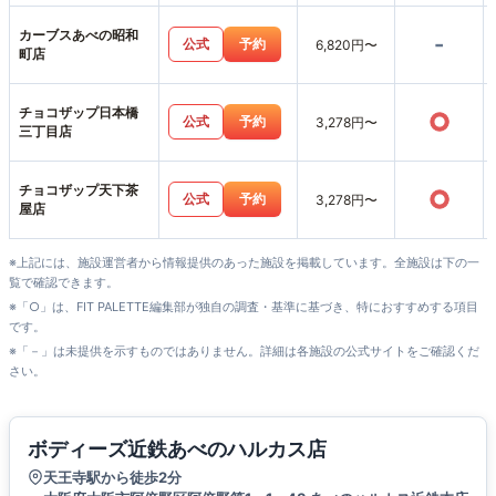
カーブスあべの昭和
-
公式
予約
6,820円〜
町店
チョコザップ日本橋
○
公式
予約
3,278円〜
三丁目店
チョコザップ天下茶
○
公式
予約
3,278円〜
屋店
※上記には、施設運営者から情報提供のあった施設を掲載しています。全施設は下の一
覧で確認できます。
※「○」は、FIT PALETTE編集部が独自の調査・基準に基づき、特におすすめする項目
です。
※「－」は未提供を示すものではありません。詳細は各施設の公式サイトをご確認くだ
さい。
ボディーズ近鉄あべのハルカス店
天王寺駅から徒歩2分