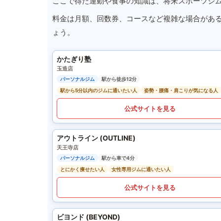
ここで得た運動や食事の知識は、将来スポーツジ
料金は月額、回数券、コースなど複雑な場合があ
ょう。
かたぎり塾
玉造店
パーソナルジム
駅から徒歩12分
駅から5分以内のジムに通いたい人
姿勢・腰痛・肩こりが気になる人
公式サイトを見る
アウトライン (OUTLINE)
天王寺店
パーソナルジム
駅から車で4分
とにかく痩せたい人
女性専用ジムに通いたい人
公式サイトを見る
ビヨンド (BEYOND)