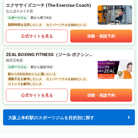
エクササイズコーチ (The Exercise Coach)
なんばスカイオ店
スポーツジム
駅から車で4分
隙間時間を活用したい人
セミパーソナルを始めたい人
公式サイトを見る
体験・相談予約
ZEAL BOXING FITNESS（ジール ボクシング フィットネス）
四天王寺店
スポーツジム
駅から徒歩15分
駅から5分以内のジムに通いたい人
運動不足を解消したい人
セミパーソナルを始めたい人
ストレスを解消したい人
公式サイトを見る
体験・相談予約
大阪上本町駅のスポーツジムを目的別に探す