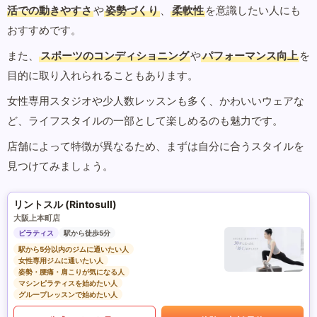
活での動きやすさ
や
姿勢づくり
、
柔軟性
を意識したい人にも
おすすめです。
また、
スポーツのコンディショニング
や
パフォーマンス向上
を
目的に取り入れられることもあります。
女性専用スタジオや少人数レッスンも多く、かわいいウェアな
ど、ライフスタイルの一部として楽しめるのも魅力です。
店舗によって特徴が異なるため、まずは自分に合うスタイルを
見つけてみましょう。
リントスル (Rintosull)
大阪上本町店
ピラティス
駅から徒歩5分
駅から5分以内のジムに通いたい人
女性専用ジムに通いたい人
姿勢・腰痛・肩こりが気になる人
マシンピラティスを始めたい人
グループレッスンで始めたい人