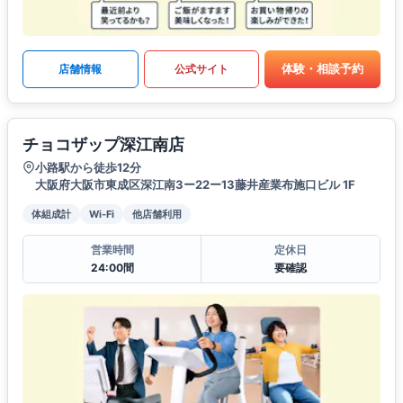
体験・相談予約
店舗情報
公式サイト
チョコザップ深江南店
小路駅から徒歩12分
大阪府大阪市東成区深江南3ー22ー13藤井産業布施口ビル 1F
体組成計
Wi-Fi
他店舗利用
営業時間
定休日
24:00間
要確認