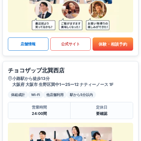
体験・相談予約
店舗情報
公式サイト
チョコザップ北巽西店
小路駅から徒歩13分
大阪府 大阪市 生野区巽中1ー25ー12 ナティーノース 1F
体組成計
Wi-Fi
他店舗利用
駅から5分以内
営業時間
定休日
24:00間
要確認