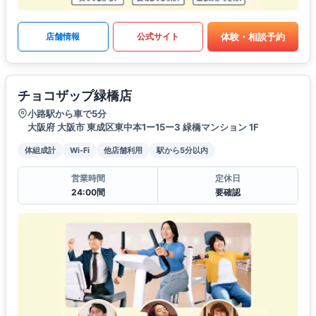
体験・相談予約
店舗情報
公式サイト
チョコザップ緑橋店
小路駅から車で5分
大阪府 大阪市 東成区東中本1ー15ー3 緑橋マンション 1F
体組成計
Wi-Fi
他店舗利用
駅から5分以内
営業時間
定休日
24:00間
要確認