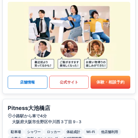
体験・相談予約
店舗情報
公式サイト
Pitness大池橋店
小路駅から車で4分
大阪府大阪市生野区中川西３丁目９-３
駐車場
シャワー
ロッカー
体組成計
Wi-Fi
他店舗利用