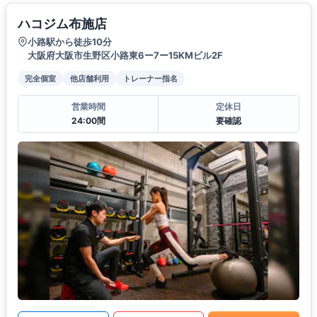
ハコジム布施店
小路駅から徒歩10分
大阪府大阪市生野区小路東6ー7ー15KMビル2F
完全個室
他店舗利用
トレーナー指名
営業時間
定休日
24:00間
要確認