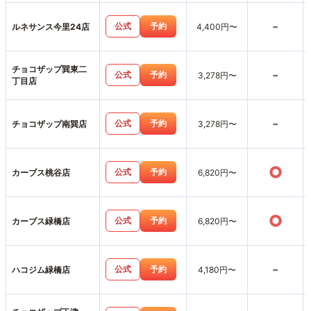
-
公式
予約
ルネサンス今里24店
4,400円〜
チョコザップ巽東二
-
公式
予約
3,278円〜
丁目店
-
公式
予約
チョコザップ南巽店
3,278円〜
○
公式
予約
カーブス桃谷店
6,820円〜
○
公式
予約
カーブス緑橋店
6,820円〜
-
公式
予約
ハコジム緑橋店
4,180円〜