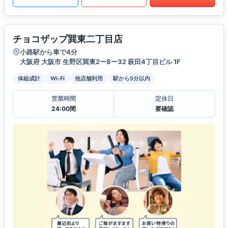
チョコザップ巽東二丁目店
小路駅から車で4分
大阪府 大阪市 生野区巽東2ー8ー32 萩田4丁目ビル 1F
体組成計
Wi-Fi
他店舗利用
駅から5分以内
営業時間
定休日
24:00間
要確認