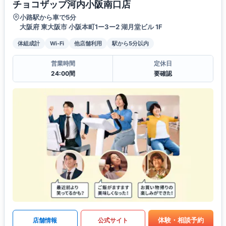
チョコザップ河内小阪南口店
小路駅から車で5分
大阪府 東大阪市 小阪本町1ー3ー2 湖月堂ビル 1F
体組成計
Wi-Fi
他店舗利用
駅から5分以内
営業時間
定休日
24:00間
要確認
体験・相談予約
店舗情報
公式サイト