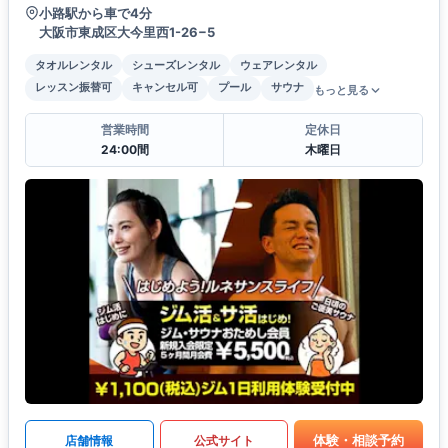
小路駅から車で4分
大阪市東成区大今里西1-26−5
タオルレンタル
シューズレンタル
ウェアレンタル
レッスン振替可
キャンセル可
プール
サウナ
もっと見る
営業時間
定休日
24:00間
木曜日
体験・相談予約
店舗情報
公式サイト