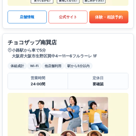
体験・相談予約
店舗情報
公式サイト
チョコザップ南巽店
小路駅から車で5分
大阪府大阪市生野区巽中4ー11ー6フルラーレ 1F
体組成計
Wi-Fi
他店舗利用
駅から5分以内
営業時間
定休日
24:00間
要確認