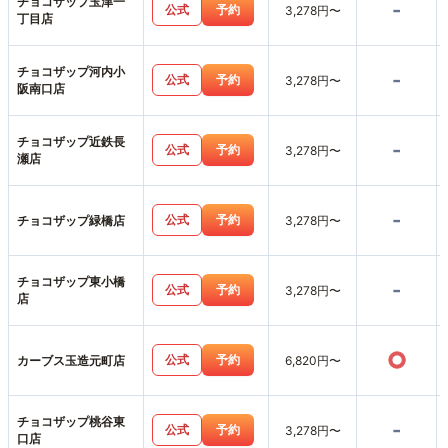
チョコザップ玉津一
-
公式
予約
3,278円〜
丁目店
チョコザップ河内小
-
公式
予約
3,278円〜
阪南口店
チョコザップ近鉄長
-
公式
予約
3,278円〜
瀬店
-
公式
予約
チョコザップ緑橋店
3,278円〜
チョコザップ東小橋
-
公式
予約
3,278円〜
店
○
公式
予約
カーブス玉造元町店
6,820円〜
チョコザップ桃谷東
-
公式
予約
3,278円〜
口店