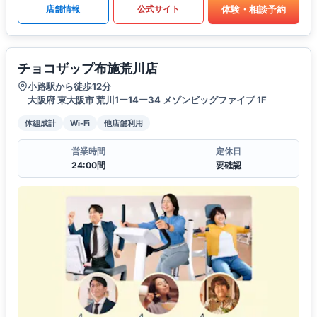
体験・相談予約
店舗情報
公式サイト
チョコザップ布施荒川店
小路駅から徒歩12分
大阪府 東大阪市 荒川1ー14ー34 メゾンビッグファイブ 1F
体組成計
Wi-Fi
他店舗利用
営業時間
定休日
24:00間
要確認