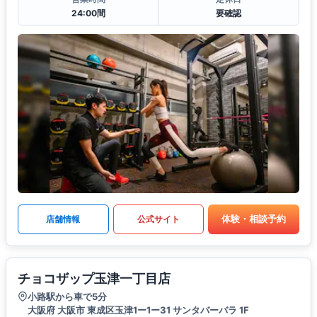
24:00間
要確認
体験・相談予約
店舗情報
公式サイト
チョコザップ玉津一丁目店
小路駅から車で5分
大阪府 大阪市 東成区玉津1ー1ー31 サンタバーバラ 1F