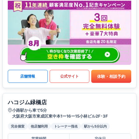
体験・相談予約
店舗情報
公式サイト
ハコジム緑橋店
小路駅から車で5分
大阪府大阪市東成区東中本1ー16ー15小林ビル2F･3F
完全個室
他店舗利用
トレーナー指名
駅から5分以内
営業時間
定休日