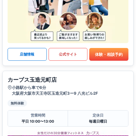
体験・相談予約
店舗情報
公式サイト
カーブス玉造元町店
小路駅から車で6分
大阪府大阪市天王寺区玉造元町3ー9 八光ビル2F
無料体験
営業時間
定休日
平日 10:00〜13:00
毎週日曜日