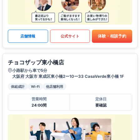
体験・相談予約
店舗情報
公式サイト
チョコザップ東小橋店
小路駅から車で5分
大阪府 大阪市 東成区東小橋2ー10ー33 CasaVerde東小橋 1F
体組成計
Wi-Fi
他店舗利用
営業時間
定休日
24:00間
要確認