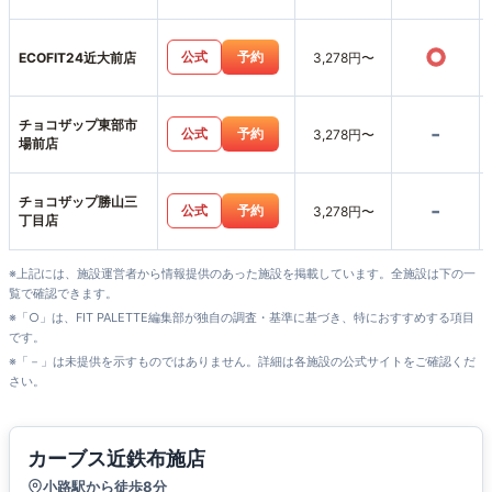
○
公式
予約
ECOFIT24近大前店
3,278円〜
チョコザップ東部市
-
公式
予約
3,278円〜
場前店
チョコザップ勝山三
-
公式
予約
3,278円〜
丁目店
※上記には、施設運営者から情報提供のあった施設を掲載しています。全施設は下の一
覧で確認できます。
※「○」は、FIT PALETTE編集部が独自の調査・基準に基づき、特におすすめする項目
です。
※「－」は未提供を示すものではありません。詳細は各施設の公式サイトをご確認くだ
さい。
カーブス近鉄布施店
小路駅から徒歩8分