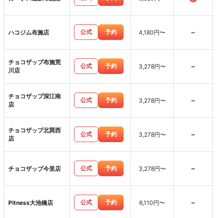
-
公式
予約
ハコジム布施店
4,180円〜
チョコザップ布施荒
-
公式
予約
3,278円〜
川店
チョコザップ深江南
-
公式
予約
3,278円〜
店
チョコザップ北巽西
-
公式
予約
3,278円〜
店
-
公式
予約
チョコザップ今里店
3,278円〜
-
公式
予約
Pitness大池橋店
6,110円〜