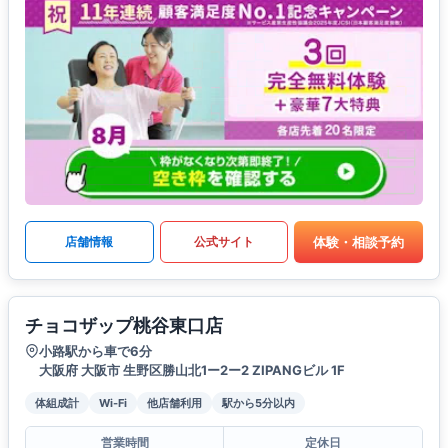
体験・相談予約
店舗情報
公式サイト
チョコザップ桃谷東口店
小路駅から車で6分
大阪府 大阪市 生野区勝山北1ー2ー2 ZIPANGビル 1F
体組成計
Wi-Fi
他店舗利用
駅から5分以内
営業時間
定休日