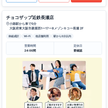
チョコザップ近鉄長瀬店
小路駅から車で5分
大阪府東大阪市菱屋西1ー17ー8メゾンキコー長瀬 2F
体組成計
Wi-Fi
他店舗利用
駅から5分以内
営業時間
定休日
24:00間
要確認