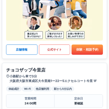
体験・相談予約
店舗情報
公式サイト
チョコザップ今里店
小路駅から車で3分
大阪府大阪市東成区大今里南1ー22ー5エクセルコート今里 1F
体組成計
Wi-Fi
他店舗利用
駅から5分以内
営業時間
定休日
24:00間
要確認