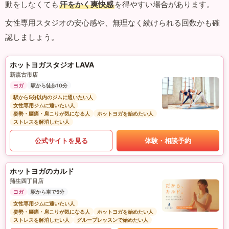
動をしなくても
汗をかく爽快感
を得やすい場合があります。
女性専用スタジオの安心感や、無理なく続けられる回数かも確
認しましょう。
ホットヨガスタジオ LAVA
新森古市店
ヨガ
駅から徒歩10分
駅から5分以内のジムに通いたい人
女性専用ジムに通いたい人
姿勢・腰痛・肩こりが気になる人
ホットヨガを始めたい人
ストレスを解消したい人
公式サイトを見る
体験・相談予約
ホットヨガのカルド
蒲生四丁目店
ヨガ
駅から車で5分
女性専用ジムに通いたい人
姿勢・腰痛・肩こりが気になる人
ホットヨガを始めたい人
ストレスを解消したい人
グループレッスンで始めたい人