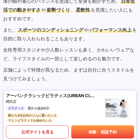
体の軸や重心のバランスを意識して全身を動かすため、
日常生
活での動きやすさ
や
姿勢づくり
、
柔軟性
を意識したい人にも
おすすめです。
また、
スポーツのコンディショニング
や
パフォーマンス向上
を
目的に取り入れられることもあります。
女性専用スタジオや少人数レッスンも多く、かわいいウェアな
ど、ライフスタイルの一部として楽しめるのも魅力です。
店舗によって特徴が異なるため、まずは自分に合うスタイルを
見つけてみましょう。
アーバンクラシックピラティス(URBAN CLASSIC PILATES)
関目店
ピラティス
駅から徒歩9分
駅から5分以内のジムに通いたい人
マシンピラティスを始めたい人
公式サイトを見る
体験・相談予約