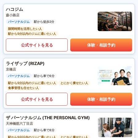
ハコジム
森小路店
パーソナルジム
駅から徒歩2分
隙間時間を活用したい人
駅から5分以内のジムに通いたい人
公式サイトを見る
体験・相談予約
ライザップ (RIZAP)
京橋店
パーソナルジム
駅から車で6分
駅から5分以内のジムに通いたい人
とにかく痩せたい人
食事管理も任せたい人
公式サイトを見る
体験・相談予約
ザ パーソナルジム (THE PERSONAL GYM)
天神橋筋六丁目店
パーソナルジム
駅から車で8分
駅から5分以内のジムに通いたい人
とにかく痩せたい人