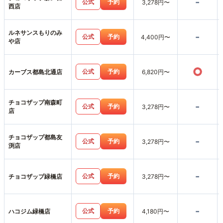
-
公式
予約
3,278円〜
西店
ルネサンスもりのみ
-
公式
予約
4,400円〜
や店
○
公式
予約
カーブス都島北通店
6,820円〜
チョコザップ南森町
-
公式
予約
3,278円〜
店
チョコザップ都島友
-
公式
予約
3,278円〜
渕店
-
公式
予約
チョコザップ緑橋店
3,278円〜
-
公式
予約
ハコジム緑橋店
4,180円〜