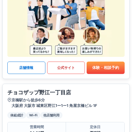
体験・相談予約
店舗情報
公式サイト
チョコザップ野江一丁目店
京橋駅から徒歩6分
大阪府 大阪市 城東区野江1ー1ー1 角屋京橋ビル 1F
体組成計
Wi-Fi
他店舗利用
営業時間
定休日