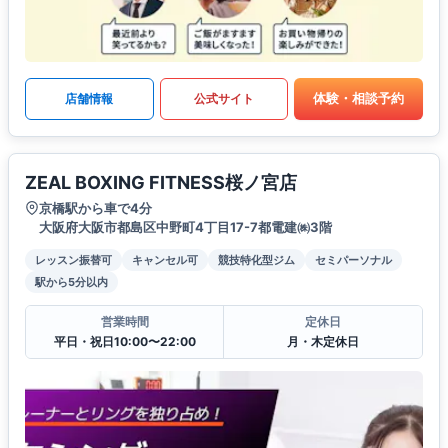
体験・相談予約
店舗情報
公式サイト
ZEAL BOXING FITNESS桜ノ宮店
京橋駅から車で4分
大阪府大阪市都島区中野町4丁目17-7都電建㈱3階
レッスン振替可
キャンセル可
競技特化型ジム
セミパーソナル
駅から5分以内
営業時間
定休日
平日・祝日10:00〜22:00
月・木定休日