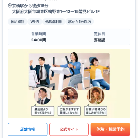
京橋駅から徒歩15分
大阪府大阪市城東区鴫野東1ー12ー15鷲見ビル 1F
体組成計
Wi-Fi
他店舗利用
駅から5分以内
営業時間
定休日
24:00間
要確認
体験・相談予約
店舗情報
公式サイト