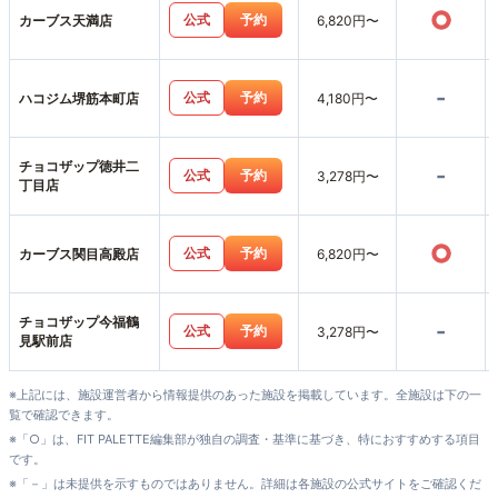
○
公式
予約
カーブス天満店
6,820円〜
-
公式
予約
ハコジム堺筋本町店
4,180円〜
チョコザップ徳井二
-
公式
予約
3,278円〜
丁目店
○
公式
予約
カーブス関目高殿店
6,820円〜
チョコザップ今福鶴
-
公式
予約
3,278円〜
見駅前店
※上記には、施設運営者から情報提供のあった施設を掲載しています。全施設は下の一
覧で確認できます。
※「○」は、FIT PALETTE編集部が独自の調査・基準に基づき、特におすすめする項目
です。
※「－」は未提供を示すものではありません。詳細は各施設の公式サイトをご確認くだ