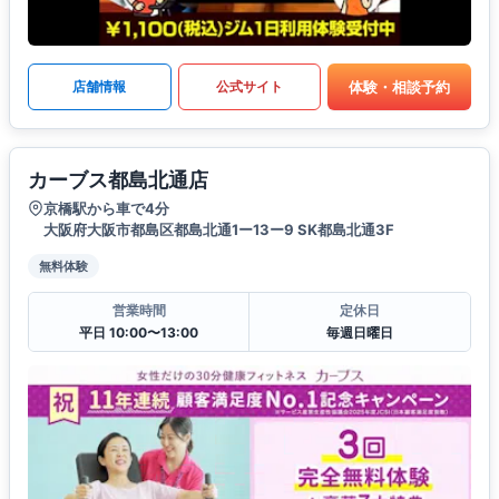
体験・相談予約
店舗情報
公式サイト
カーブス都島北通店
京橋駅から車で4分
大阪府大阪市都島区都島北通1ー13ー9 SK都島北通3F
無料体験
営業時間
定休日
平日 10:00〜13:00
毎週日曜日