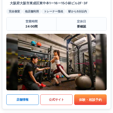
大阪府大阪市東成区東中本1ー16ー15小林ビル2F･3F
完全個室
他店舗利用
トレーナー指名
駅から5分以内
営業時間
定休日
24:00間
要確認
体験・相談予約
店舗情報
公式サイト