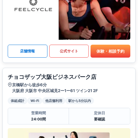
体験・相談予約
店舗情報
公式サイト
チョコザップ大阪ビジネスパーク店
京橋駅から徒歩6分
大阪府 大阪市 中央区城見2ー1ー61 ツイン21 2F
体組成計
Wi-Fi
他店舗利用
駅から5分以内
営業時間
定休日
24:00間
要確認