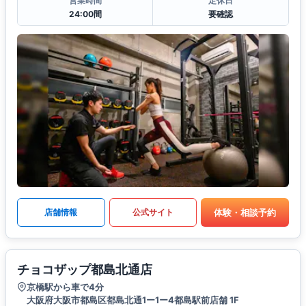
営業時間
定休日
24:00間
要確認
体験・相談予約
店舗情報
公式サイト
チョコザップ都島北通店
京橋駅から車で4分
大阪府大阪市都島区都島北通1ー1ー4都島駅前店舗 1F