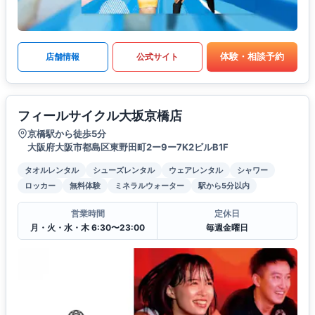
体験・相談予約
店舗情報
公式サイト
フィールサイクル大坂京橋店
京橋駅から徒歩5分
大阪府大阪市都島区東野田町2ー9ー7K2ビルB1F
タオルレンタル
シューズレンタル
ウェアレンタル
シャワー
ロッカー
無料体験
ミネラルウォーター
駅から5分以内
営業時間
定休日
月・火・水・木 6:30〜23:00
毎週金曜日