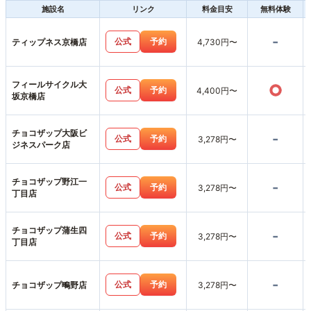
施設名
リンク
料金目安
無料体験
-
公式
予約
ティップネス京橋店
4,730円〜
フィールサイクル大
○
公式
予約
4,400円〜
坂京橋店
チョコザップ大阪ビ
-
公式
予約
3,278円〜
ジネスパーク店
チョコザップ野江一
-
公式
予約
3,278円〜
丁目店
チョコザップ蒲生四
-
公式
予約
3,278円〜
丁目店
-
公式
予約
チョコザップ鴫野店
3,278円〜