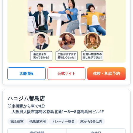
体験・相談予約
店舗情報
公式サイト
ハコジム都島店
京橋駅から車で4分
大阪府大阪市都島区都島北通1ー8ー8都島島田ビル1F
完全個室
他店舗利用
トレーナー指名
駅から5分以内