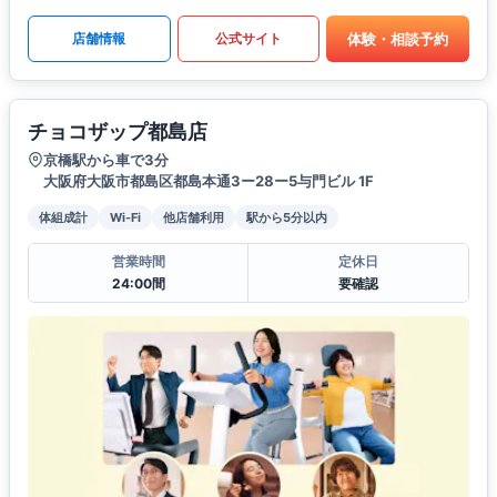
体験・相談予約
店舗情報
公式サイト
チョコザップ都島店
京橋駅から車で3分
大阪府大阪市都島区都島本通3ー28ー5与門ビル 1F
体組成計
Wi-Fi
他店舗利用
駅から5分以内
営業時間
定休日
24:00間
要確認