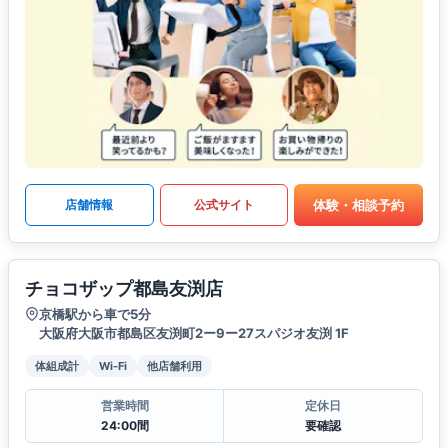
体験・相談予約
店舗情報
公式サイト
チョコザップ都島友渕店
京橋駅から車で5分
大阪府大阪市都島区友渕町2ー9ー27スパジオ友渕 1F
体組成計
Wi-Fi
他店舗利用
営業時間
定休日
24:00間
要確認