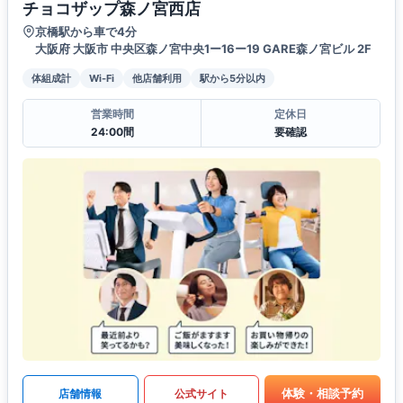
チョコザップ森ノ宮西店
京橋駅から車で4分
大阪府 大阪市 中央区森ノ宮中央1ー16ー19 GARE森ノ宮ビル 2F
体組成計
Wi-Fi
他店舗利用
駅から5分以内
営業時間
定休日
24:00間
要確認
体験・相談予約
店舗情報
公式サイト