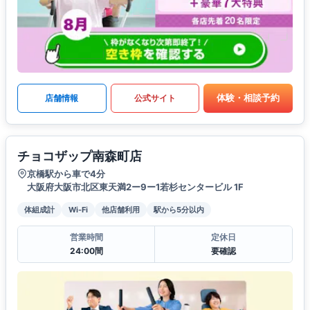
体験・相談予約
店舗情報
公式サイト
チョコザップ南森町店
京橋駅から車で4分
大阪府大阪市北区東天満2ー9ー1若杉センタービル 1F
体組成計
Wi-Fi
他店舗利用
駅から5分以内
営業時間
定休日
24:00間
要確認