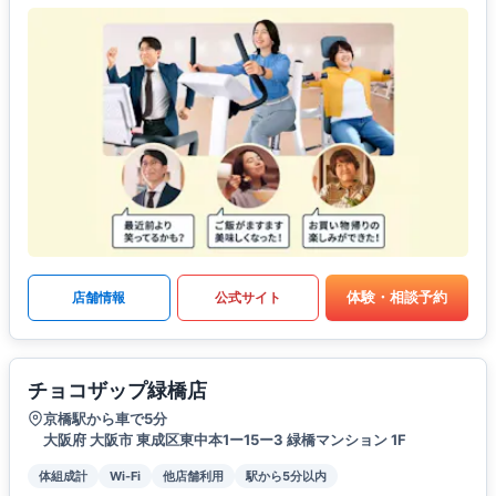
体験・相談予約
店舗情報
公式サイト
チョコザップ緑橋店
京橋駅から車で5分
大阪府 大阪市 東成区東中本1ー15ー3 緑橋マンション 1F
体組成計
Wi-Fi
他店舗利用
駅から5分以内