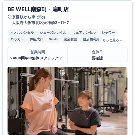
BE WELL南森町・扇町店
京橋駅から車で5分
大阪府大阪市北区天神橋3−11−7
タオルレンタル
シューズレンタル
ウェアレンタル
シャワー
ロッカー
体組成計
Wi-Fi
完全個室
他店舗利用
もっと見る
営業時間
定休日
24:00間年中無休 スタッフアワー(11:00〜22:00)
要確認