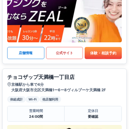
体験・相談予約
店舗情報
公式サイト
チョコザップ天満橋一丁目店
京橋駅から車で4分
大阪府大阪市北区天満橋1ー6ー8ヴィルブーケ天満橋 2F
体組成計
Wi-Fi
他店舗利用
営業時間
定休日
24:00間
要確認