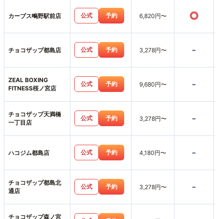
○
公式
予約
カーブス鴫野駅前店
6,820円〜
-
公式
予約
チョコザップ都島店
3,278円〜
ZEAL BOXING
-
公式
予約
9,680円〜
FITNESS桜ノ宮店
チョコザップ天満橋
-
公式
予約
3,278円〜
一丁目店
-
公式
予約
ハコジム都島店
4,180円〜
チョコザップ都島北
-
公式
予約
3,278円〜
通店
チョコザップ森ノ宮