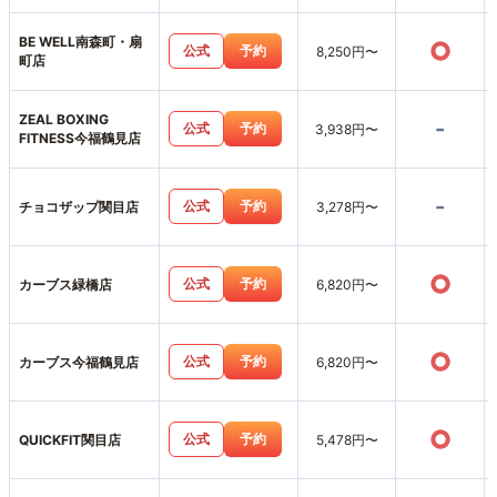
BE WELL南森町・扇
○
公式
予約
8,250円〜
町店
ZEAL BOXING
-
公式
予約
3,938円〜
FITNESS今福鶴見店
-
公式
予約
チョコザップ関目店
3,278円〜
○
公式
予約
カーブス緑橋店
6,820円〜
○
公式
予約
カーブス今福鶴見店
6,820円〜
○
公式
予約
QUICKFIT関目店
5,478円〜