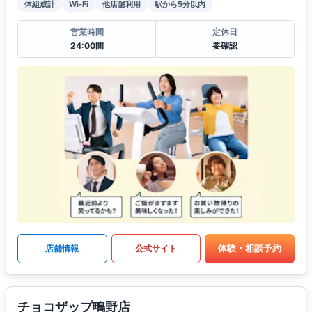
体組成計
Wi-Fi
他店舗利用
駅から5分以内
営業時間
定休日
24:00間
要確認
体験・相談予約
店舗情報
公式サイト
チョコザップ鴫野店