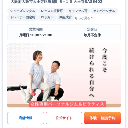
大阪府大阪市天王寺区堀越町８−１６ 天王寺BASE402
シューズレンタル
レッスン振替可
キャンセル可
セミパーソナル
トレーナー固定制
ロッカー
体組成計
もっと見る
営業時間
定休日
月曜日 11:00〜21:00
毎月不定休
体験・相談予約
店舗情報
公式サイト