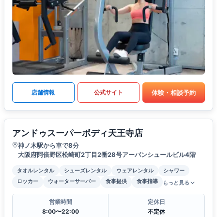
体験・相談予約
店舗情報
公式サイト
アンドゥスーパーボディ天王寺店
神ノ木駅から車で8分
大阪府阿倍野区松崎町2丁目2番28号アーバンシュールビル4階
タオルレンタル
シューズレンタル
ウェアレンタル
シャワー
ロッカー
ウォーターサーバー
食事提供
食事指導
もっと見る
営業時間
定休日
8:00〜22:00
不定休