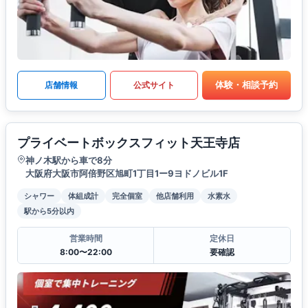
体験・相談予約
店舗情報
公式サイト
プライベートボックスフィット天王寺店
神ノ木駅から車で8分
大阪府大阪市阿倍野区旭町1丁目1ー9ヨドノビル1F
シャワー
体組成計
完全個室
他店舗利用
水素水
駅から5分以内
営業時間
定休日
8:00〜22:00
要確認