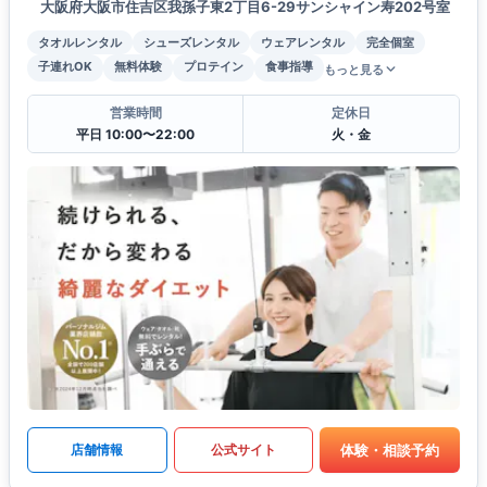
大阪府大阪市住吉区我孫子東2丁目6-29サンシャイン寿202号室
タオルレンタル
シューズレンタル
ウェアレンタル
完全個室
子連れOK
無料体験
プロテイン
食事指導
もっと見る
営業時間
定休日
平日 10:00〜22:00
火・金
体験・相談予約
店舗情報
公式サイト