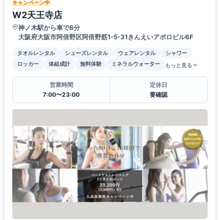
キャンペーン中
W2天王寺店
神ノ木駅から車で8分
大阪府大阪市阿倍野区阿倍野筋1-5-31きんえいアポロビル6F
タオルレンタル
シューズレンタル
ウェアレンタル
シャワー
ロッカー
体組成計
無料体験
ミネラルウォーター
もっと見る
営業時間
定休日
7:00〜23:00
要確認