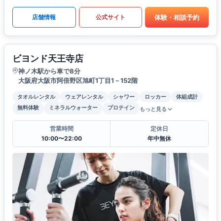
体験・相談予約
店舗情報
公式サイト
ビヨンド天王寺店
神ノ木駅から車で8分
大阪府大阪市阿倍野区旭町1丁目1－152階
タオルレンタル
ウェアレンタル
シャワー
ロッカー
体組成計
無料体験
ミネラルウォーター
プロテイン
もっと見る
営業時間
定休日
10:00〜22:00
年中無休