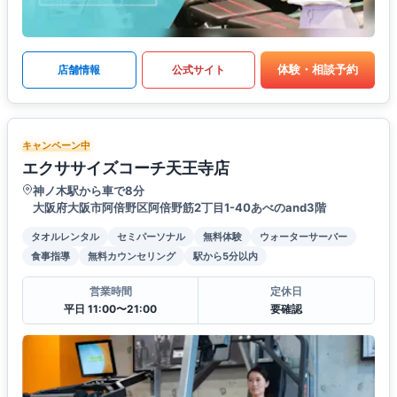
体験・相談予約
店舗情報
公式サイト
キャンペーン中
エクササイズコーチ天王寺店
神ノ木駅から車で8分
大阪府大阪市阿倍野区阿倍野筋2丁目1-40あべのand3階
タオルレンタル
セミパーソナル
無料体験
ウォーターサーバー
食事指導
無料カウンセリング
駅から5分以内
営業時間
定休日
平日 11:00〜21:00
要確認