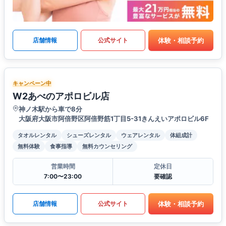
体験・相談予約
店舗情報
公式サイト
キャンペーン中
W2あべのアポロビル店
神ノ木駅から車で8分
大阪府大阪市阿倍野区阿倍野筋1丁目5-31きんえいアポロビル6F
タオルレンタル
シューズレンタル
ウェアレンタル
体組成計
無料体験
食事指導
無料カウンセリング
営業時間
定休日
7:00〜23:00
要確認
体験・相談予約
店舗情報
公式サイト