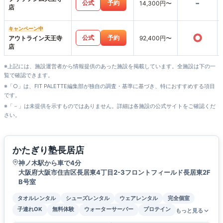
-
公式
予約
14,300円〜
店
キャンペーン中
○
公式
予約
アウトライン天王寺
92,400円〜
店
※上記には、施設運営者から情報提供のあった施設を掲載しています。全施設は下の一
覧で確認できます。
※「○」は、FIT PALETTE編集部が独自の調査・基準に基づき、特におすすめする項目
です。
※「－」は未提供を示すものではありません。詳細は各施設の公式サイトをご確認くだ
さい。
かたぎり塾長居店
神ノ木駅から車で4分
大阪府大阪市住吉区長居東4丁目2-3フロントフィールド長居東2F
B号室
タオルレンタル
シューズレンタル
ウェアレンタル
完全個室
子連れOK
無料体験
ウォーターサーバー
プロテイン
もっと見る