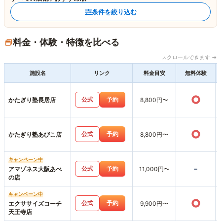
条件を絞り込む
料金・体験・特徴を比べる
スクロールできます →
施設名
リンク
料金目安
無料体験
○
公式
予約
かたぎり塾長居店
8,800円〜
○
公式
予約
かたぎり塾あびこ店
8,800円〜
キャンペーン中
-
公式
予約
アマゾネス大阪あべ
11,000円〜
の店
キャンペーン中
○
公式
予約
エクササイズコーチ
9,900円〜
天王寺店