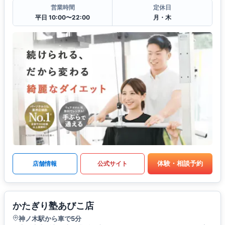
営業時間
定休日
平日 10:00〜22:00
月・木
体験・相談予約
店舗情報
公式サイト
かたぎり塾あびこ店
神ノ木駅から車で5分