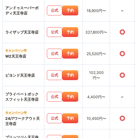
アンドゥスーパーボ
-
公式
予約
18,900円〜
ディ天王寺店
○
公式
予約
ライザップ天王寺店
327,800円〜
キャンペーン中
○
公式
予約
25,520円〜
W2天王寺店
102,300
○
公式
予約
ビヨンド天王寺店
円〜
プライベートボック
-
公式
予約
4,400円〜
スフィット天王寺店
キャンペーン中
○
公式
予約
24/7ワークアウト天
10,450円〜
王寺店
プリッツジム天王寺