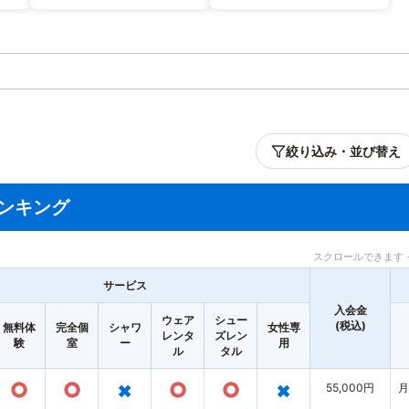
絞り込み・並び替え
ンキング
スクロールできます 
サービス
入会金
ウェア
シュー
(税込)
無料体
完全個
シャワ
女性専
レンタ
ズレン
験
室
ー
用
ル
タル
○
○
×
○
○
×
55,000円
月