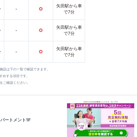
矢田駅から車
〜
-
○
で7分
矢田駅から車
〜
-
○
で7分
矢田駅から車
〜
-
○
で7分
全施設は下の一覧で確認できます。
すすめする項目です。
をご確認ください。
パートメント1F