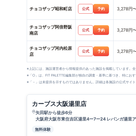
チョコザップ昭和町店
3,278円
公式
予約
チョコザップ阿倍野阪
3,278円
公式
予約
南店
チョコザップ河内松原
3,278円
公式
予約
店
※上記には、施設運営者から情報提供のあった施設を掲載しています。
※「○」は、FIT PALETTE編集部が独自の調査・基準に基づき、特にお
※「－」は未提供を示すものではありません。詳細は各施設の公式サイト
カーブス大阪湯里店
矢田駅から徒歩6分
大阪府大阪市東住吉区湯里4ー7ー24 レバンガ湯里ア
無料体験