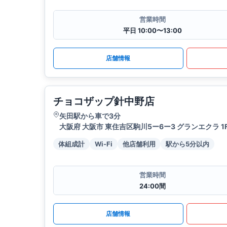
営業時間
平日 10:00〜13:00
店舗情報
チョコザップ針中野店
矢田駅から車で3分
大阪府 大阪市 東住吉区駒川5ー6ー3 グランエクラ 1
体組成計
Wi-Fi
他店舗利用
駅から5分以内
営業時間
24:00間
店舗情報