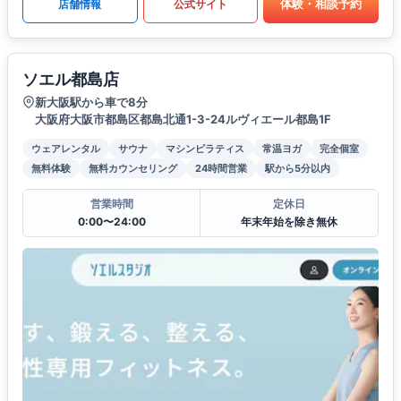
体験・相談予約
店舗情報
公式サイト
ソエル都島店
新大阪駅から車で8分
大阪府大阪市都島区都島北通1-3-24ルヴィエール都島1F
ウェアレンタル
サウナ
マシンピラティス
常温ヨガ
完全個室
無料体験
無料カウンセリング
24時間営業
駅から5分以内
営業時間
定休日
0:00〜24:00
年末年始を除き無休