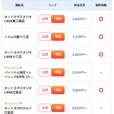
施設名
リンク
料金目安
無料体験
ホットヨガスタジオ
○
公式
予約
3,800円〜
LAVA東三国店
○
公式
予約
ソエル大阪十三店
3,278円〜
ホットヨガスタジオ
○
公式
予約
4,800円〜
LAVA十三店
キャンペーン中
-
公式
予約
パーソナル加圧トレ
3,000円〜
ーニング&丹田【たん
でん】波動整体スタ
ジオHearts227-ハー
ホットヨガスタジオ
○
ツニニナナ-
公式
予約
3,800円〜
LAVA江坂店
キャンペーン中
-
公式
予約
ホットヨガのカルド
9,350円〜
江坂店