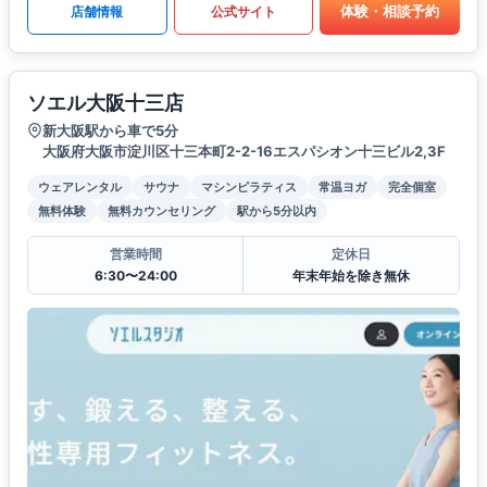
体験・相談予約
店舗情報
公式サイト
ソエル大阪十三店
新大阪駅から車で5分
大阪府大阪市淀川区十三本町2-2-16エスパシオン十三ビル2,3F
ウェアレンタル
サウナ
マシンピラティス
常温ヨガ
完全個室
無料体験
無料カウンセリング
駅から5分以内
営業時間
定休日
6:30〜24:00
年末年始を除き無休