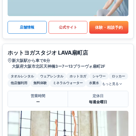
体験・相談予約
店舗情報
公式サイト
ホットヨガスタジオ LAVA扇町店
新大阪駅から車で8分
大阪府大阪市北区天神橋3ー7ー13ブラーヴォ扇町2F
タオルレンタル
ウェアレンタル
ホットヨガ
シャワー
ロッカー
他店舗利用
無料体験
ミネラルウォーター
水素水
もっと見る
営業時間
定休日
ー
毎週金曜日