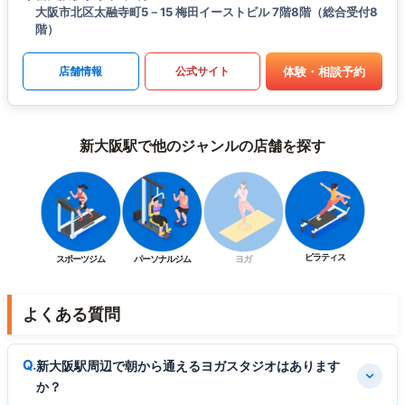
大阪市北区太融寺町5－15 梅田イーストビル 7階8階（総合受付8
階）
体験・相談予約
店舗情報
公式サイト
新大阪駅で他のジャンルの店舗を探す
ピラティス
スポーツジム
パーソナルジム
ヨガ
よくある質問
新大阪駅周辺で朝から通えるヨガスタジオはあります
か？