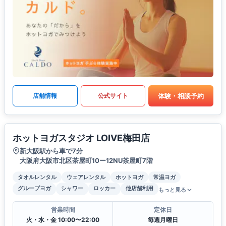
体験・相談予約
店舗情報
公式サイト
ホットヨガスタジオ LOIVE梅田店
新大阪駅から車で7分
大阪府大阪市北区茶屋町10ー12NU茶屋町7階
タオルレンタル
ウェアレンタル
ホットヨガ
常温ヨガ
グループヨガ
シャワー
ロッカー
他店舗利用
もっと見る
営業時間
定休日
火・水・金 10:00〜22:00
毎週月曜日