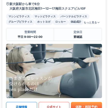
新大阪駅から車で8分
大阪府大阪市北区梅田1ー12ー17梅田スクエアビル10F
マシンピラティス
マットピラティス
パーソナルピラティス
グループピラティス
ホットヨガ
ロッカー
体組成計
もっと見る
営業時間
定休日
平日 9:00〜22:00
要確認
体験・相談予約
店舗情報
公式サイト