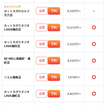
キャンペーン中
-
公式
予約
ホットヨガのカルド
9,350円〜
天六店
ホットヨガスタジオ
○
公式
予約
10,010円〜
LOIVE梅田店
ホットヨガスタジオ
○
公式
予約
5,300円〜
LAVA梅田店
BE WELL南森町・扇
○
公式
予約
8,250円〜
町店
○
公式
予約
ソエル都島店
7,678円〜
ホットヨガスタジオ
○
公式
予約
4,800円〜
LAVA扇町店