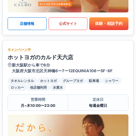
体験・相談予約
店舗情報
公式サイト
キャンペーン中
ホットヨガのカルド天六店
新大阪駅から車で6分
大阪府大阪市北区天神橋6ー7ー12EQUINIA106ー5F･6F
タオルレンタル
ホットヨガ
グループヨガ
駐車場
シャワー
ロッカー
他店舗利用
水素水
営業時間
定休日
月~木10:00〜23:00
毎週金曜日