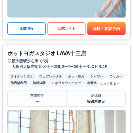
体験・相談予約
店舗情報
公式サイト
ホットヨガスタジオ LAVA十三店
新大阪駅から車で5分
大阪府大阪市淀川区十三本町2ー1ー26十三NLCビル4F
タオルレンタル
ウェアレンタル
ホットヨガ
シャワー
ロッカー
他店舗利用
無料体験
ミネラルウォーター
水素水
もっと見る
営業時間
定休日
ー
毎週木曜日