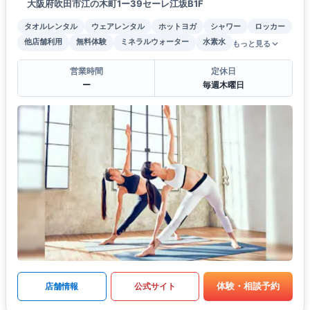
大阪府吹田市江の木町1ー39セーレ江坂B1F
タオルレンタル
ウェアレンタル
ホットヨガ
シャワー
ロッカー
他店舗利用
無料体験
ミネラルウォーター
水素水
もっと見る
営業時間
定休日
ー
毎週木曜日
体験・相談予約
店舗情報
公式サイト