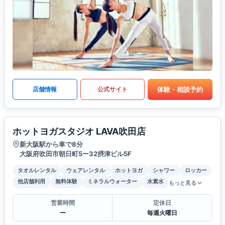
体験・相談予約
店舗情報
公式サイト
ホットヨガスタジオ LAVA吹田店
新大阪駅から車で8分
大阪府吹田市朝日町5ー32摂津ビル5F
タオルレンタル
ウェアレンタル
ホットヨガ
シャワー
ロッカー
他店舗利用
無料体験
ミネラルウォーター
水素水
もっと見る
営業時間
定休日
ー
毎週火曜日