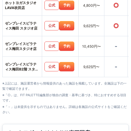
ホットヨガスタジオ
○
公式
予約
4,800円〜
LAVA吹田店
ゼンプレイスピラテ
○
公式
予約
9,625円〜
ィス梅田 スタジオ店
ゼンプレイスピラテ
-
公式
予約
10,450円〜
ィス梅田スタジオ店
ゼンプレイスピラテ
-
公式
予約
9,625円〜
ィス梅田B2階 スタジ
オ店
※上記には、施設運営者から情報提供のあった施設を掲載しています。全施設は下の一
覧で確認できます。
※「○」は、FIT PALETTE編集部が独自の調査・基準に基づき、特におすすめする項目
です。
※「－」は未提供を示すものではありません。詳細は各施設の公式サイトをご確認くだ
さい。