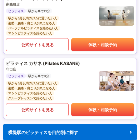
南森町店
ピラティス
駅から車で11分
駅から5分以内のジムに通いたい人
姿勢・腰痛・肩こりが気になる人
パーソナルピラティスを始めたい人
マシンピラティスを始めたい人
公式サイトを見る
体験・相談予約
ピラティス カサネ (Pilates KASANE)
守口店
ピラティス
駅から車で8分
駅から5分以内のジムに通いたい人
姿勢・腰痛・肩こりが気になる人
マシンピラティスを始めたい人
グループレッスンで始めたい人
公式サイトを見る
体験・相談予約
横堤駅のピラティスを目的別に探す