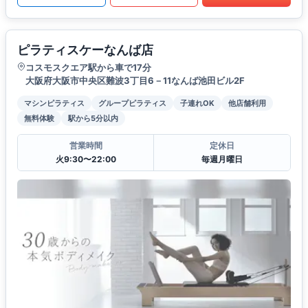
ピラティスケーなんば店
コスモスクエア駅から車で17分
大阪府大阪市中央区難波3丁目6－11なんば池田ビル2F
マシンピラティス
グループピラティス
子連れOK
他店舗利用
無料体験
駅から5分以内
営業時間
定休日
火9:30〜22:00
毎週月曜日