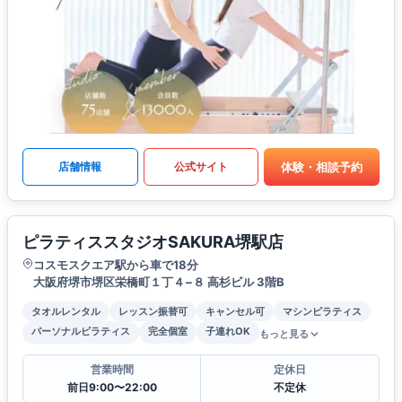
体験・相談予約
店舗情報
公式サイト
ピラティススタジオSAKURA堺駅店
コスモスクエア駅から車で18分
大阪府堺市堺区栄橋町１丁４−８ 高杉ビル 3階B
タオルレンタル
レッスン振替可
キャンセル可
マシンピラティス
パーソナルピラティス
完全個室
子連れOK
もっと見る
営業時間
定休日
前日9:00〜22:00
不定休