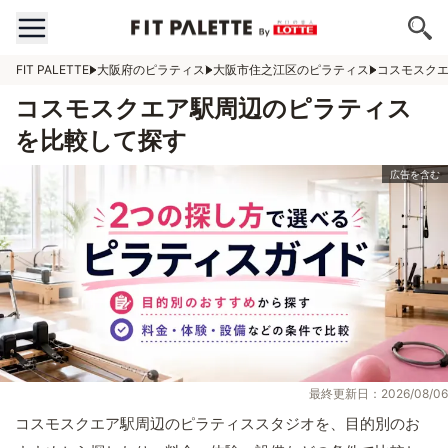
FIT PALETTE
大阪府のピラティス
大阪市住之江区のピラティス
コスモスク
コスモスクエア駅周辺のピラティス
を比較して探す
最終更新日：2026/08/06
コスモスクエア駅周辺のピラティススタジオを、目的別のお