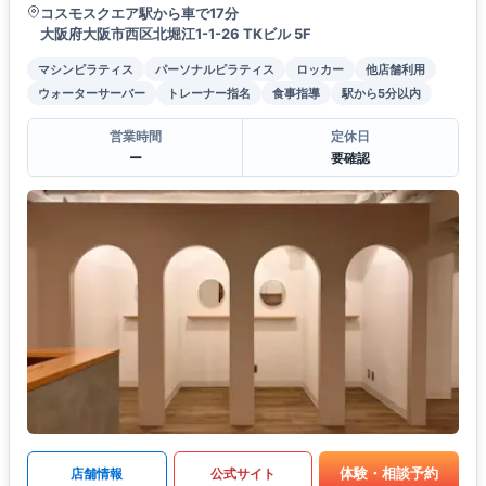
コスモスクエア駅から車で17分
大阪府大阪市西区北堀江1-1-26 TKビル 5F
マシンピラティス
パーソナルピラティス
ロッカー
他店舗利用
ウォーターサーバー
トレーナー指名
食事指導
駅から5分以内
営業時間
定休日
ー
要確認
体験・相談予約
店舗情報
公式サイト