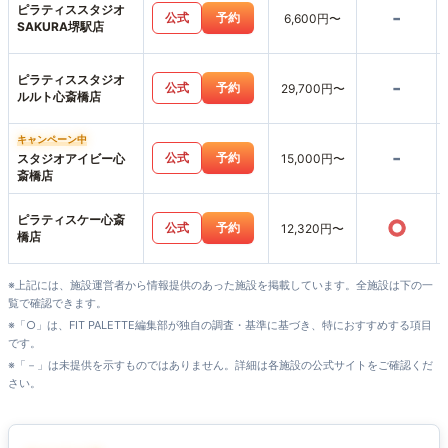
ピラティススタジオ
-
公式
予約
6,600円〜
SAKURA堺駅店
ピラティススタジオ
-
公式
予約
29,700円〜
ルルト心斎橋店
キャンペーン中
-
公式
予約
スタジオアイビー心
15,000円〜
斎橋店
ピラティスケー心斎
○
公式
予約
12,320円〜
橋店
※上記には、施設運営者から情報提供のあった施設を掲載しています。全施設は下の一
覧で確認できます。
※「○」は、FIT PALETTE編集部が独自の調査・基準に基づき、特におすすめする項目
です。
※「－」は未提供を示すものではありません。詳細は各施設の公式サイトをご確認くだ
さい。