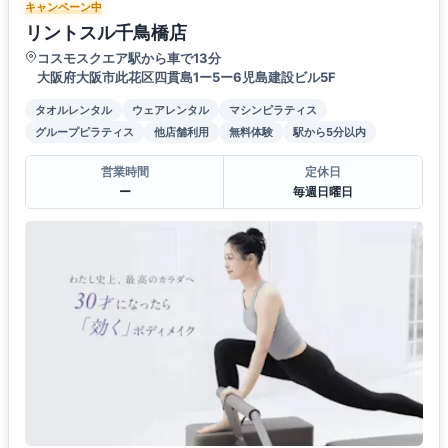
キャンペーン中
リントスル千鳥橋店
コスモスクエア駅から車で13分
大阪府大阪市此花区四貫島1ー5ー6児島建設ビル5F
タオルレンタル
ウェアレンタル
マシンピラティス
グループピラティス
他店舗利用
無料体験
駅から5分以内
営業時間
定休日
ー
毎週日曜日