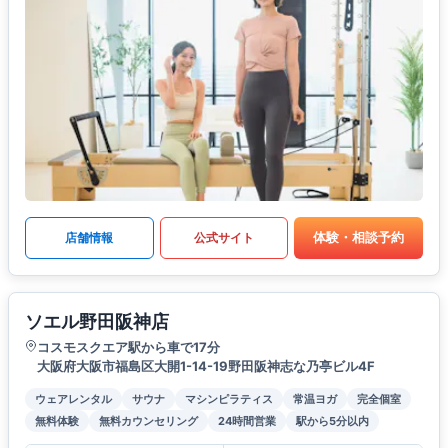
体験・相談予約
店舗情報
公式サイト
ソエル野田阪神店
コスモスクエア駅から車で17分
大阪府大阪市福島区大開1-14-19野田阪神志な乃亭ビル4F
ウェアレンタル
サウナ
マシンピラティス
常温ヨガ
完全個室
無料体験
無料カウンセリング
24時間営業
駅から5分以内