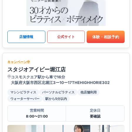
体験・相談予約
店舗情報
公式サイト
キャンペーン中
スタジオアイビー堀江店
コスモスクエア駅から車で16分
大阪府大阪市西区北堀江3ー10ー17THEHIGHHORIE302
マシンピラティス
パーソナルピラティス
他店舗利用
ウォーターサーバー
駅から5分以内
営業時間
定休日
8:00〜21:00
要確認