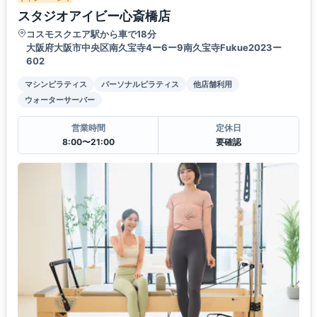
スタジオアイビー心斎橋店
コスモスクエア駅から車で18分
大阪府大阪市中央区南久宝寺4ー6ー9南久宝寺Fukue2023ー
602
マシンピラティス
パーソナルピラティス
他店舗利用
ウォーターサーバー
営業時間
定休日
8:00〜21:00
要確認