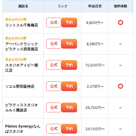
施設名
リンク
料金目安
無料体験
キャンペーン中
○
公式
予約
8,800円〜
リントスル千鳥橋店
キャンペーン中
-
公式
予約
アーバンクラシック
8,580円〜
ピラティス西長堀店
キャンペーン中
-
公式
予約
スタジオアイビー堀
15,000円〜
江店
○
公式
予約
ソエル野田阪神店
3,278円〜
ピラティススタジオ
-
公式
予約
29,700円〜
ルルト難波店
Pilates Synergyなん
-
公式
予約
34,100円〜
ばスタジオ