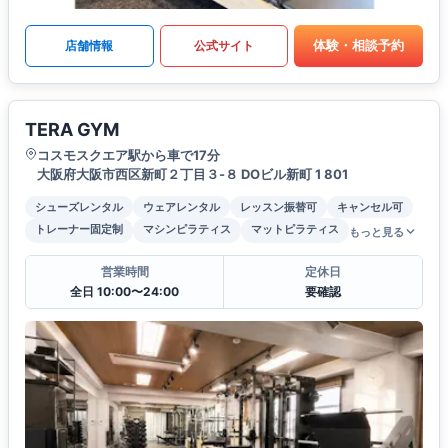
体験・相談予約
店舗情報
公式サイト
TERA GYM
コスモスクエア駅から車で17分
大阪府大阪市西区新町２丁目３-８ DOビル新町 1 801
シューズレンタル
ウェアレンタル
レッスン振替可
キャンセル可
トレーナー固定制
マシンピラティス
マットピラティス
もっと見る
営業時間
定休日
全日 10:00〜24:00
要確認