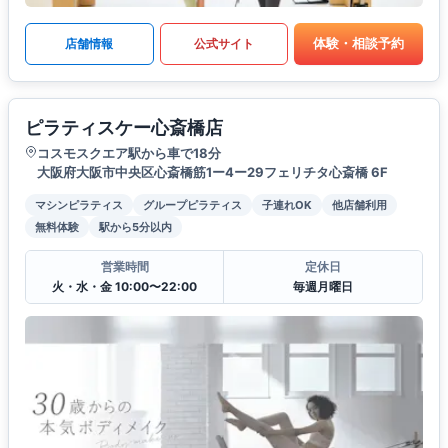
体験・相談予約
店舗情報
公式サイト
ピラティスケー心斎橋店
コスモスクエア駅から車で18分
大阪府大阪市中央区心斎橋筋1ー4ー29フェリチタ心斎橋 6F
マシンピラティス
グループピラティス
子連れOK
他店舗利用
無料体験
駅から5分以内
営業時間
定休日
火・水・金 10:00〜22:00
毎週月曜日