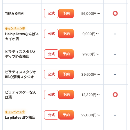
○
公式
予約
TERA GYM
56,000円〜
キャンペーン中
-
公式
予約
Hain pilatesなんばス
9,900円〜
カイオ店
ピラティススタジオ
-
公式
予約
9,900円〜
デップ心斎橋店
ピラティススタジオ
-
公式
予約
39,600円〜
BB心斎橋スタジオ
ピラティスケーなん
○
公式
予約
12,320円〜
ば店
キャンペーン中
-
公式
予約
22,000円〜
La pilates四ツ橋店