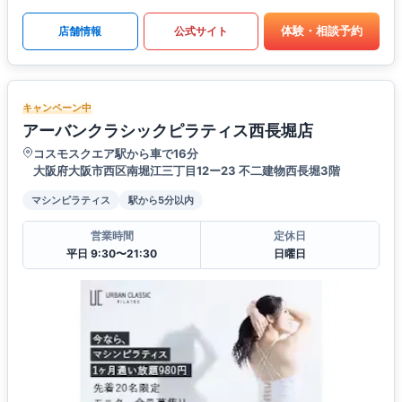
体験・相談予約
店舗情報
公式サイト
キャンペーン中
アーバンクラシックピラティス西長堀店
コスモスクエア駅から車で16分
大阪府大阪市西区南堀江三丁目12ー23 不二建物西長堀3階
マシンピラティス
駅から5分以内
営業時間
定休日
平日 9:30〜21:30
日曜日