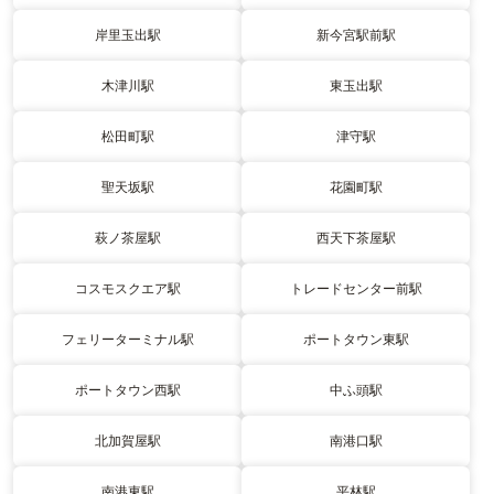
岸里玉出駅
新今宮駅前駅
木津川駅
東玉出駅
松田町駅
津守駅
聖天坂駅
花園町駅
萩ノ茶屋駅
西天下茶屋駅
コスモスクエア駅
トレードセンター前駅
フェリーターミナル駅
ポートタウン東駅
ポートタウン西駅
中ふ頭駅
北加賀屋駅
南港口駅
南港東駅
平林駅