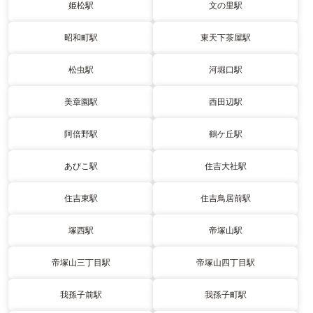
姫松駅
文の里駅
昭和町駅
東天下茶屋駅
松虫駅
河堀口駅
美章園駅
西田辺駅
阿倍野駅
鶴ケ丘駅
あびこ駅
住吉大社駅
住吉東駅
住吉鳥居前駅
塚西駅
帝塚山駅
帝塚山三丁目駅
帝塚山四丁目駅
我孫子前駅
我孫子町駅