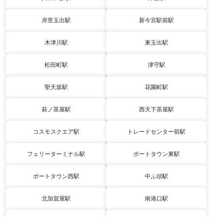
岸里玉出駅
新今宮駅前駅
木津川駅
東玉出駅
松田町駅
津守駅
聖天坂駅
花園町駅
萩ノ茶屋駅
西天下茶屋駅
コスモスクエア駅
トレードセンター前駅
フェリーターミナル駅
ポートタウン東駅
ポートタウン西駅
中ふ頭駅
北加賀屋駅
南港口駅