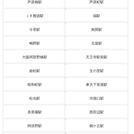
芦原橋駅
芦原町駅
ＪＲ難波駅
福駅
今里駅
南巽駅
鴫野駅
北畠駅
大阪阿部野橋駅
天王寺駅前駅
姫松駅
文の里駅
昭和町駅
東天下茶屋駅
松虫駅
河堀口駅
美章園駅
西田辺駅
阿倍野駅
鶴ケ丘駅