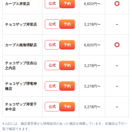
○
公式
予約
カーブス岸里店
6,820円〜
-
公式
予約
チョコザップ岸里店
3,278円〜
○
公式
予約
カーブス南海堺駅店
6,820円〜
チョコザップ住吉山
-
公式
予約
3,278円〜
之内店
チョコザップ堺竜神
-
公式
予約
3,278円〜
橋店
チョコザップ岸里千
-
公式
予約
3,278円〜
本中店
※上記には、施設運営者から情報提供のあった施設を掲載しています。全施設は下の一
覧で確認できます。