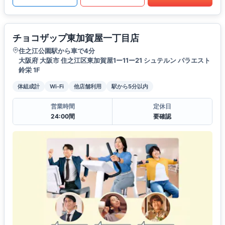
チョコザップ東加賀屋一丁目店
住之江公園駅から車で4分
大阪府 大阪市 住之江区東加賀屋1ー11ー21 シュテルン パラエスト
鈴栄 1F
体組成計
Wi-Fi
他店舗利用
駅から5分以内
営業時間
定休日
24:00間
要確認