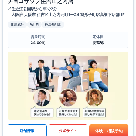
チョコザップ住吉山之内店
住之江公園駅から車で7分
大阪府 大阪市 住吉区山之内元町1ー24 我孫子町駅高架下店舗 1F
体組成計
Wi-Fi
他店舗利用
営業時間
定休日
24:00間
要確認
体験・相談予約
店舗情報
公式サイト