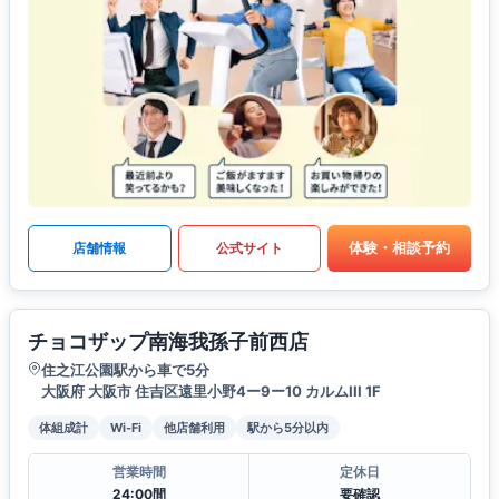
体験・相談予約
店舗情報
公式サイト
チョコザップ南海我孫子前西店
住之江公園駅から車で5分
大阪府 大阪市 住吉区遠里小野4ー9ー10 カルムIII 1F
体組成計
Wi-Fi
他店舗利用
駅から5分以内
営業時間
定休日
24:00間
要確認