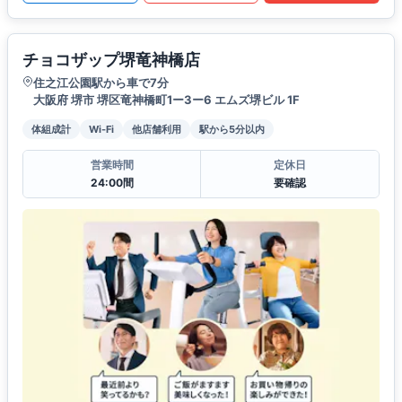
チョコザップ堺竜神橋店
住之江公園駅から車で7分
大阪府 堺市 堺区竜神橋町1ー3ー6 エムズ堺ビル 1F
体組成計
Wi-Fi
他店舗利用
駅から5分以内
営業時間
定休日
24:00間
要確認