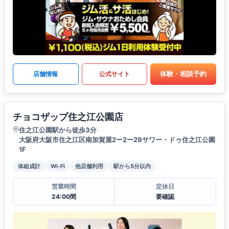
体験・相談予約
店舗情報
公式サイト
チョコザップ住之江公園店
住之江公園駅から徒歩3分
大阪府大阪市住之江区南加賀屋2ー2ー29サワー・ドゥ住之江公園
1F
体組成計
Wi-Fi
他店舗利用
駅から5分以内
営業時間
定休日
24:00間
要確認