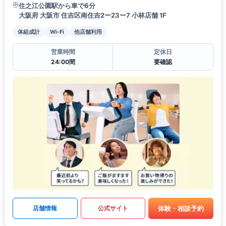
住之江公園駅から車で6分
大阪府 大阪市 住吉区南住吉2ー23ー7 小林店舗 1F
体組成計
Wi-Fi
他店舗利用
営業時間
定休日
24:00間
要確認
体験・相談予約
店舗情報
公式サイト