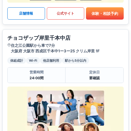
体験・相談予約
店舗情報
公式サイト
チョコザップ岸里千本中店
住之江公園駅から車で7分
大阪府 大阪市 西成区千本中1ー3ー25 クリム岸里 1F
体組成計
Wi-Fi
他店舗利用
駅から5分以内
営業時間
定休日
24:00間
要確認