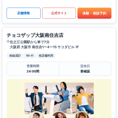
体験・相談予約
店舗情報
公式サイト
チョコザップ大阪南住吉店
住之江公園駅から車で7分
大阪府 大阪市 南住吉1ー4ー15 サコダビル 1F
体組成計
Wi-Fi
他店舗利用
営業時間
定休日
24:00間
要確認