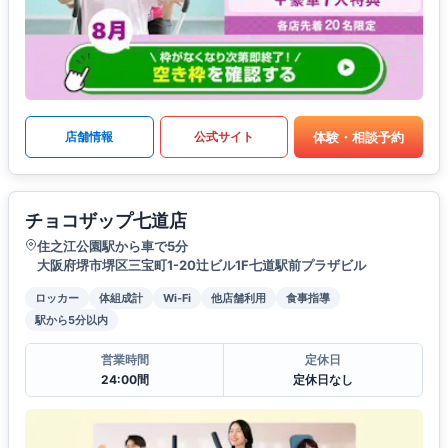
体験・相談予約
店舗情報
公式サイト
チョコザップ七道店
住之江公園駅から車で5分
大阪府堺市堺区三宝町1-20辻ビル1F七道駅前プラザビル
ロッカー
体組成計
Wi-Fi
他店舗利用
食事指導
駅から5分以内
営業時間
定休日
24:00間
定休日なし