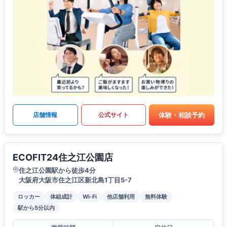
体験・相談予約
店舗情報
公式サイト
ECOFIT24住之江公園店
住之江公園駅から徒歩4分
大阪府大阪市住之江区新北島1丁目5-7
ロッカー
体組成計
Wi-Fi
他店舗利用
無料体験
駅から5分以内