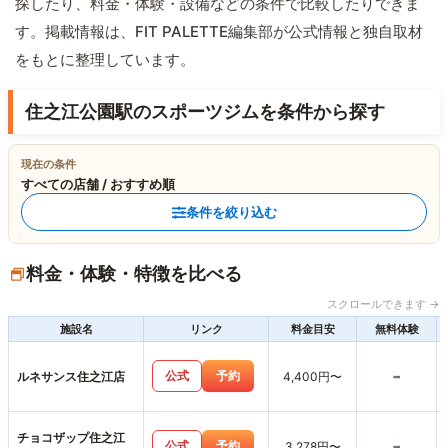
探したり、料金・体験・設備などの条件で比較したりできま
す。掲載情報は、FIT PALETTE編集部が公式情報と独自取材
をもとに整理しています。
住之江公園駅のスポーツジムを条件から探す
現在の条件
すべての店舗 / おすすめ順
条件を絞り込む
料金・体験・特徴を比べる
スクロールできます →
施設名
リンク
料金目安
無料体験
-
公式
予約
ルネサンス住之江店
4,400円〜
チョコザップ住之江
-
公式
予約
3,278円〜