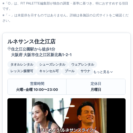
※「○」は、FIT PALETTE編集部が独自の調査・基準に基づき、特におすすめする項目
です。
※「－」は未提供を示すものではありません。詳細は各施設の公式サイトをご確認くだ
さい。
ルネサンス住之江店
住之江公園駅から徒歩1分
大阪府 大阪市住之江区新北島1-2-1
タオルレンタル
シューズレンタル
ウェアレンタル
レッスン振替可
キャンセル可
プール
サウナ
もっと見る
営業時間
定休日
火曜~金曜 10:00〜23:00
月曜日