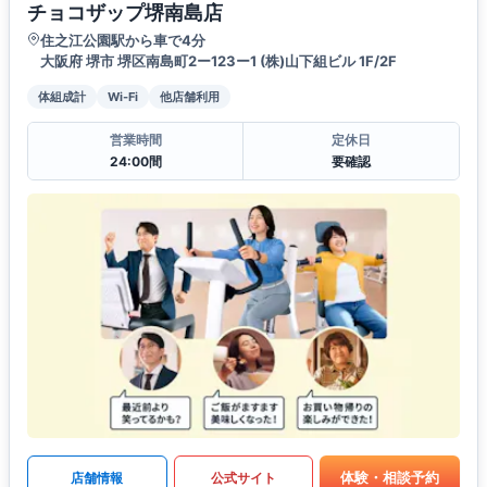
チョコザップ堺南島店
住之江公園駅から車で4分
大阪府 堺市 堺区南島町2ー123ー1 (株)山下組ビル 1F/2F
体組成計
Wi-Fi
他店舗利用
営業時間
定休日
24:00間
要確認
体験・相談予約
店舗情報
公式サイト