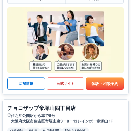
体験・相談予約
店舗情報
公式サイト
チョコザップ帝塚山四丁目店
住之江公園駅から車で6分
大阪府大阪市住吉区帝塚山東3ー8ー13レインボー帝塚山 1F
体組成計
Wi-Fi
他店舗利用
駅から5分以内