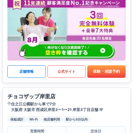
体験・相談予約
店舗情報
公式サイト
チョコザップ岸里店
住之江公園駅から車で7分
大阪府 大阪市 西成区岸里3ー1ー21 岸里3丁目店舗 1F
体組成計
Wi-Fi
他店舗利用
駅から5分以内
営業時間
定休日