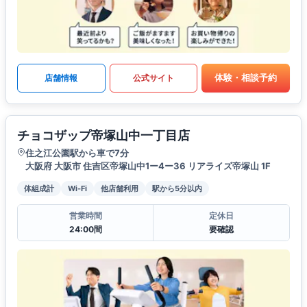
体験・相談予約
店舗情報
公式サイト
チョコザップ帝塚山中一丁目店
住之江公園駅から車で7分
大阪府 大阪市 住吉区帝塚山中1ー4ー36 リアライズ帝塚山 1F
体組成計
Wi-Fi
他店舗利用
駅から5分以内
営業時間
定休日
24:00間
要確認