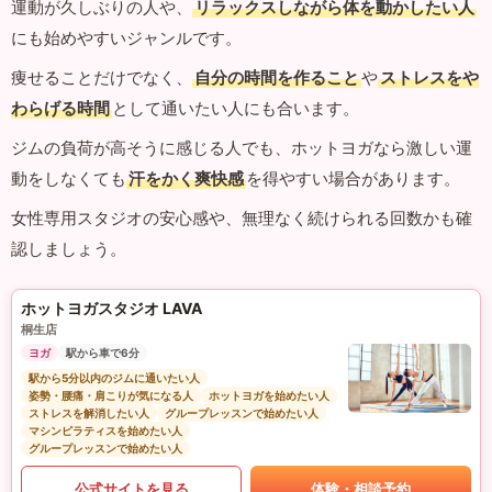
運動が久しぶりの人や、
リラックスしながら体を動かしたい人
にも始めやすいジャンルです。
痩せることだけでなく、
自分の時間を作ること
や
ストレスをや
わらげる時間
として通いたい人にも合います。
ジムの負荷が高そうに感じる人でも、ホットヨガなら激しい運
動をしなくても
汗をかく爽快感
を得やすい場合があります。
女性専用スタジオの安心感や、無理なく続けられる回数かも確
認しましょう。
ホットヨガスタジオ LAVA
桐生店
ヨガ
駅から車で6分
駅から5分以内のジムに通いたい人
姿勢・腰痛・肩こりが気になる人
ホットヨガを始めたい人
ストレスを解消したい人
グループレッスンで始めたい人
マシンピラティスを始めたい人
グループレッスンで始めたい人
公式サイトを見る
体験・相談予約