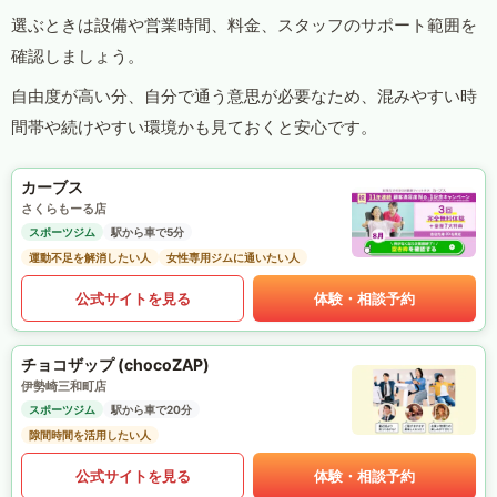
選ぶときは設備や営業時間、料金、スタッフのサポート範囲を
確認しましょう。
自由度が高い分、自分で通う意思が必要なため、混みやすい時
間帯や続けやすい環境かも見ておくと安心です。
カーブス
さくらもーる店
スポーツジム
駅から車で5分
運動不足を解消したい人
女性専用ジムに通いたい人
公式サイトを見る
体験・相談予約
チョコザップ (chocoZAP)
伊勢崎三和町店
スポーツジム
駅から車で20分
隙間時間を活用したい人
公式サイトを見る
体験・相談予約