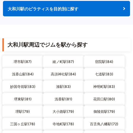
大和川駅のピラティスを目的別に探す
大和川駅周辺でジムを駅から探す
堺市駅(87)
綾ノ町駅(87)
宿院駅(84)
浅香山駅(84)
高須神社駅(84)
七道駅(83)
妙国寺前駅(83)
湊駅(83)
神明町駅(83)
堺東駅(81)
浅香駅(81)
花田口駅(80)
堺駅(79)
大小路駅(79)
御陵前駅(79)
三国ヶ丘駅(78)
寺地町駅(78)
百舌鳥八幡駅(72)