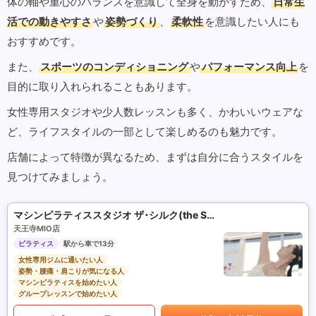
体の軸や重心のバランスを意識して全身を動かすため、
日常生
活での動きやすさ
や
姿勢づくり
、
柔軟性
を意識したい人にも
おすすめです。
また、
スポーツのコンディショニング
や
パフォーマンス向上
を
目的に取り入れられることもあります。
女性専用スタジオや少人数レッスンも多く、かわいいウェアな
ど、ライフスタイルの一部として楽しめるのも魅力です。
店舗によって特徴が異なるため、まずは自分に合うスタイルを
見つけてみましょう。
マシンピラティススタジオ ザ･シルク(the SILK)
天王寺MIO店
ピラティス
駅から車で13分
女性専用ジムに通いたい人
姿勢・腰痛・肩こりが気になる人
マシンピラティスを始めたい人
グループレッスンで始めたい人