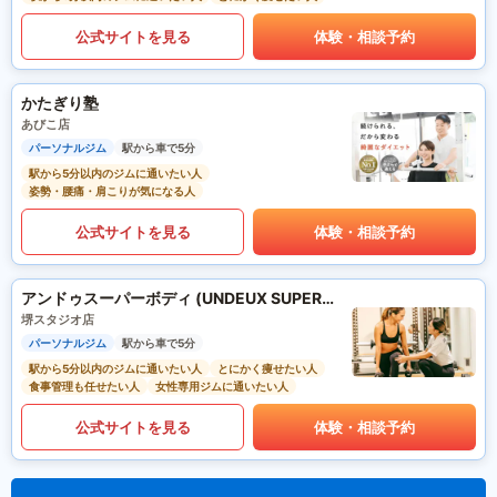
公式サイトを見る
体験・相談予約
かたぎり塾
あびこ店
パーソナルジム
駅から車で5分
駅から5分以内のジムに通いたい人
姿勢・腰痛・肩こりが気になる人
公式サイトを見る
体験・相談予約
アンドゥスーパーボディ (UNDEUX SUPERBODY)
堺スタジオ店
パーソナルジム
駅から車で5分
駅から5分以内のジムに通いたい人
とにかく痩せたい人
食事管理も任せたい人
女性専用ジムに通いたい人
公式サイトを見る
体験・相談予約