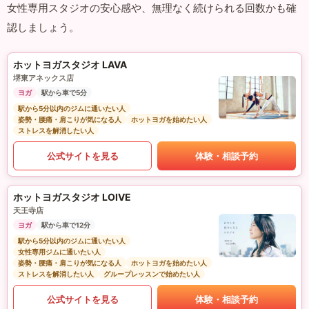
女性専用スタジオの安心感や、無理なく続けられる回数かも確
認しましょう。
ホットヨガスタジオ LAVA
堺東アネックス店
ヨガ
駅から車で5分
駅から5分以内のジムに通いたい人
姿勢・腰痛・肩こりが気になる人
ホットヨガを始めたい人
ストレスを解消したい人
公式サイトを見る
体験・相談予約
ホットヨガスタジオ LOIVE
天王寺店
ヨガ
駅から車で12分
駅から5分以内のジムに通いたい人
女性専用ジムに通いたい人
姿勢・腰痛・肩こりが気になる人
ホットヨガを始めたい人
ストレスを解消したい人
グループレッスンで始めたい人
公式サイトを見る
体験・相談予約