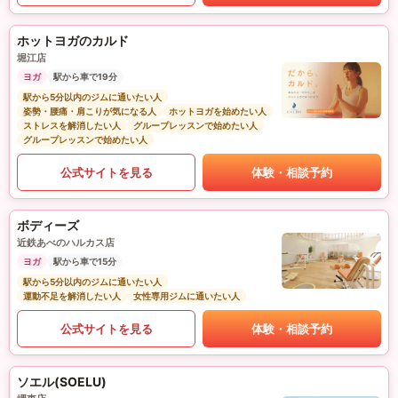
ホットヨガのカルド
堀江店
ヨガ
駅から車で19分
駅から5分以内のジムに通いたい人
姿勢・腰痛・肩こりが気になる人
ホットヨガを始めたい人
ストレスを解消したい人
グループレッスンで始めたい人
グループレッスンで始めたい人
公式サイトを見る
体験・相談予約
ボディーズ
近鉄あべのハルカス店
ヨガ
駅から車で15分
駅から5分以内のジムに通いたい人
運動不足を解消したい人
女性専用ジムに通いたい人
公式サイトを見る
体験・相談予約
ソエル(SOELU)