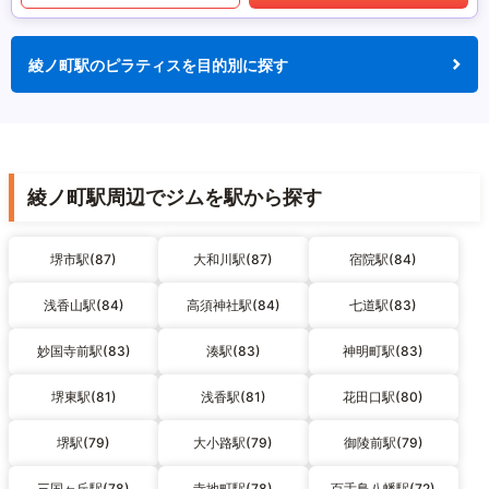
綾ノ町駅のピラティスを目的別に探す
綾ノ町駅周辺でジムを駅から探す
堺市駅(87)
大和川駅(87)
宿院駅(84)
浅香山駅(84)
高須神社駅(84)
七道駅(83)
妙国寺前駅(83)
湊駅(83)
神明町駅(83)
堺東駅(81)
浅香駅(81)
花田口駅(80)
堺駅(79)
大小路駅(79)
御陵前駅(79)
三国ヶ丘駅(78)
寺地町駅(78)
百舌鳥八幡駅(72)