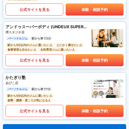
公式サイトを見る
体験・相談予約
アンドゥスーパーボディ (UNDEUX SUPERBODY)
堺スタジオ店
パーソナルジム
駅から車で3分
駅から5分以内のジムに通いたい人
とにかく痩せたい人
食事管理も任せたい人
女性専用ジムに通いたい人
公式サイトを見る
体験・相談予約
かたぎり塾
あびこ店
パーソナルジム
駅から車で7分
駅から5分以内のジムに通いたい人
姿勢・腰痛・肩こりが気になる人
公式サイトを見る
体験・相談予約