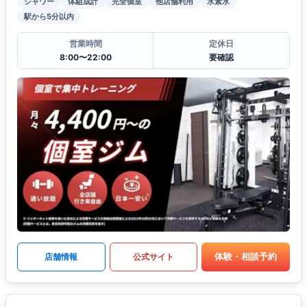
シャワー
体組成計
完全個室
他店舗利用
水素水
駅から5分以内
営業時間
定休日
8:00〜22:00
要確認
体験・相談予約
店舗情報
公式サイト