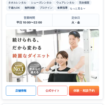
タオルレンタル
シューズレンタル
ウェアレンタル
完全個室
子連れOK
無料体験
プロテイン
食事指導
もっと見る
営業時間
定休日
平日 10:00〜22:00
火・金
体験・相談予約
店舗情報
公式サイト