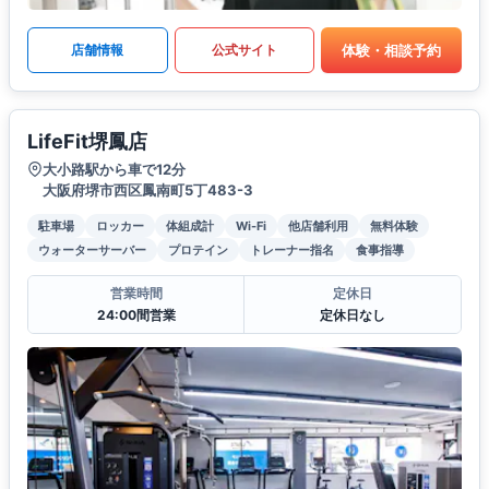
体験・相談予約
店舗情報
公式サイト
LifeFit堺鳳店
大小路駅から車で12分
大阪府堺市西区鳳南町5丁483-3
駐車場
ロッカー
体組成計
Wi-Fi
他店舗利用
無料体験
ウォーターサーバー
プロテイン
トレーナー指名
食事指導
営業時間
定休日
24:00間営業
定休日なし