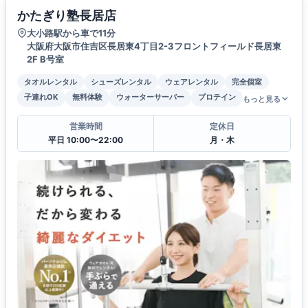
かたぎり塾長居店
大小路駅から車で11分
大阪府大阪市住吉区長居東4丁目2-3フロントフィールド長居東
2F B号室
タオルレンタル
シューズレンタル
ウェアレンタル
完全個室
子連れOK
無料体験
ウォーターサーバー
プロテイン
もっと見る
営業時間
定休日
平日 10:00〜22:00
月・木