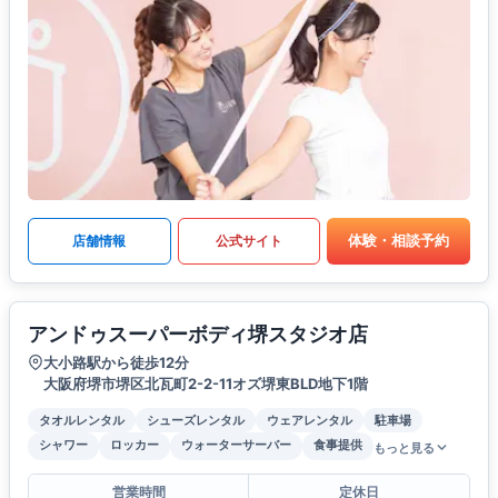
体験・相談予約
店舗情報
公式サイト
アンドゥスーパーボディ堺スタジオ店
大小路駅から徒歩12分
大阪府堺市堺区北瓦町2-2-11オズ堺東BLD地下1階
タオルレンタル
シューズレンタル
ウェアレンタル
駐車場
シャワー
ロッカー
ウォーターサーバー
食事提供
もっと見る
営業時間
定休日