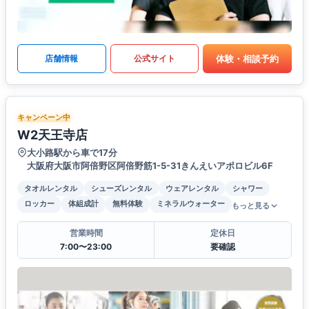
体験・相談予約
店舗情報
公式サイト
キャンペーン中
W2天王寺店
大小路駅から車で17分
大阪府大阪市阿倍野区阿倍野筋1-5-31きんえいアポロビル6F
タオルレンタル
シューズレンタル
ウェアレンタル
シャワー
ロッカー
体組成計
無料体験
ミネラルウォーター
もっと見る
営業時間
定休日
7:00〜23:00
要確認