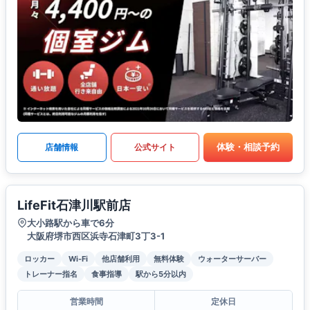
体験・相談予約
店舗情報
公式サイト
LifeFit石津川駅前店
大小路駅から車で6分
大阪府堺市西区浜寺石津町3丁3-1
ロッカー
Wi-Fi
他店舗利用
無料体験
ウォーターサーバー
トレーナー指名
食事指導
駅から5分以内
営業時間
定休日