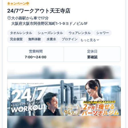
キャンペーン中
24/7ワークアウト天王寺店
大小路駅から車で17分
大阪府大阪市阿倍野区旭町1-1-9ヨドノビル1F
タオルレンタル
シューズレンタル
ウェアレンタル
シャワー
完全個室
無料体験
水素水
プロテイン
もっと見る
営業時間
定休日
7:00〜24:00
要確認