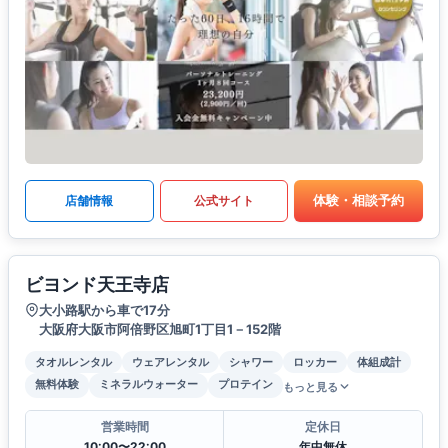
体験・相談予約
店舗情報
公式サイト
ビヨンド天王寺店
大小路駅から車で17分
大阪府大阪市阿倍野区旭町1丁目1－152階
タオルレンタル
ウェアレンタル
シャワー
ロッカー
体組成計
無料体験
ミネラルウォーター
プロテイン
もっと見る
営業時間
定休日
10:00〜22:00
年中無休