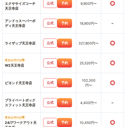
○
公式
予約
エクササイズコーチ
9,900円〜
天王寺店
アンドゥスーパーボ
-
公式
予約
18,900円〜
ディ天王寺店
○
公式
予約
ライザップ天王寺店
327,800円〜
キャンペーン中
○
公式
予約
25,520円〜
W2天王寺店
102,300
○
公式
予約
ビヨンド天王寺店
円〜
プライベートボック
-
公式
予約
4,400円〜
スフィット天王寺店
キャンペーン中
○
公式
予約
24/7ワークアウト天
10,450円〜