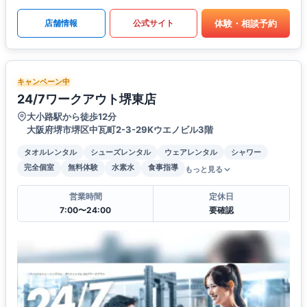
体験・相談予約
店舗情報
公式サイト
キャンペーン中
24/7ワークアウト堺東店
大小路駅から徒歩12分
大阪府堺市堺区中瓦町2-3-29Kウエノビル3階
タオルレンタル
シューズレンタル
ウェアレンタル
シャワー
完全個室
無料体験
水素水
食事指導
もっと見る
営業時間
定休日
7:00〜24:00
要確認