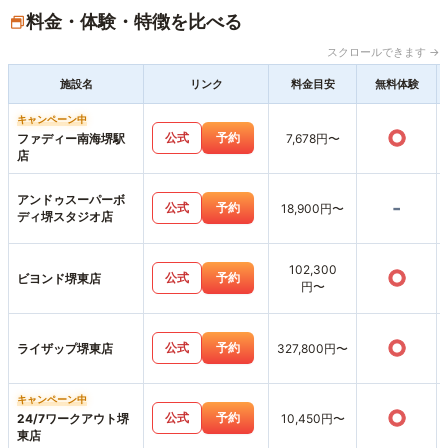
料金・体験・特徴を比べる
スクロールできます →
施設名
リンク
料金目安
無料体験
キャンペーン中
○
公式
予約
ファディー南海堺駅
7,678円〜
店
アンドゥスーパーボ
-
公式
予約
18,900円〜
ディ堺スタジオ店
102,300
○
公式
予約
ビヨンド堺東店
円〜
○
公式
予約
ライザップ堺東店
327,800円〜
キャンペーン中
○
公式
予約
24/7ワークアウト堺
10,450円〜
東店