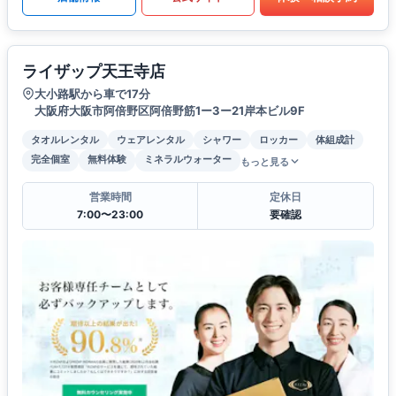
ライザップ天王寺店
大小路駅から車で17分
大阪府大阪市阿倍野区阿倍野筋1ー3ー21岸本ビル9F
タオルレンタル
ウェアレンタル
シャワー
ロッカー
体組成計
完全個室
無料体験
ミネラルウォーター
もっと見る
営業時間
定休日
7:00〜23:00
要確認