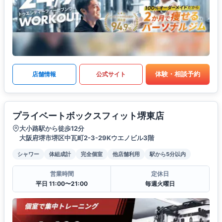
体験・相談予約
店舗情報
公式サイト
プライベートボックスフィット堺東店
大小路駅から徒歩12分
大阪府堺市堺区中瓦町2-3-29Kウエノビル3階
シャワー
体組成計
完全個室
他店舗利用
駅から5分以内
営業時間
定休日
平日 11:00〜21:00
毎週火曜日