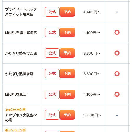
プライベートボック
-
公式
予約
4,400円〜
スフィット堺東店
○
公式
予約
LifeFit石津川駅前店
1,100円〜
○
公式
予約
かたぎり塾あびこ店
8,800円〜
○
公式
予約
かたぎり塾長居店
8,800円〜
○
公式
予約
LifeFit堺鳳店
1,100円〜
キャンペーン中
-
公式
予約
アマゾネス大阪あべ
11,000円〜
の店
キャンペーン中