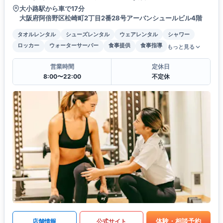
大小路駅から車で17分
大阪府阿倍野区松崎町2丁目2番28号アーバンシュールビル4階
タオルレンタル
シューズレンタル
ウェアレンタル
シャワー
ロッカー
ウォーターサーバー
食事提供
食事指導
もっと見る
営業時間
定休日
8:00〜22:00
不定休
体験・相談予約
店舗情報
公式サイト